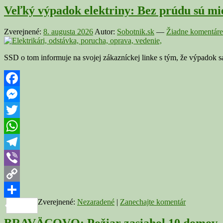
Veľký výpadok elektriny: Bez prúdu sú mie
Zverejnené:
8. augusta 2026
Autor:
Sobotnik.sk
—
Žiadne komentáre
SSD o tom informuje na svojej zákazníckej linke s tým, že výpadok s
Facebook
Messenger
Twitter
WhatsApp
Telegram
Viber
Copy
Zverejnené:
Nezaradené
|
Zanechajte komentár
Link
Share
BRAVÄCOVO: Požiar zasiahol 10 domov, š