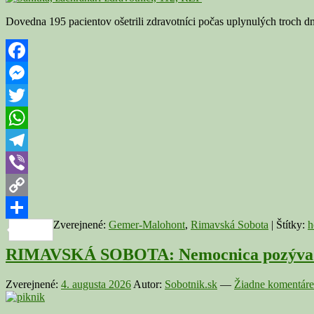
Dovedna 195 pacientov ošetrili zdravotníci počas uplynulých troch d
Facebook
Messenger
Twitter
WhatsApp
Telegram
Viber
Copy
Zverejnené:
Gemer-Malohont
,
Rimavská Sobota
|
Štítky:
h
Link
Share
RIMAVSKÁ SOBOTA: Nemocnica pozýva ma
Zverejnené:
4. augusta 2026
Autor:
Sobotnik.sk
—
Žiadne komentáre