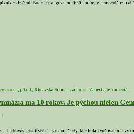
iknik o dojčení. Bude 10. augusta od 9:30 hodiny v nemocničnom alt
emocnica
,
piknik
,
Rimavská Sobota
,
zadarmo
|
Zanechajte komentár
ázia má 10 rokov. Je pýchou nielen Gemer
 ↓
. Uchováva dedičstvo 1. strednej školy, kde bola vyučovacím jazyk