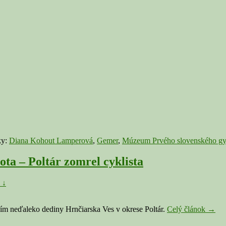
ky:
Diana Kohout Lamperová
,
Gemer
,
Múzeum Prvého slovenského g
a – Poltár zomrel cyklista
 ↓
HRN
ním neďaleko dediny Hrnčiarska Ves v okrese Poltár.
Celý článok
→
VES: