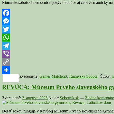
Rimavskosobotská nemocnica pozýva budúce aj čerstvé mamičky na p
Facebook
Messenger
Twitter
WhatsApp
Telegram
Viber
Copy
Zverejnené:
Gemer-Malohont
,
Rimavská Sobota
|
Štítky:
n
Link
Share
REVÚCA: Múzeum Prvého slovenského gymn
Zverejnené:
3. augusta 2026
Autor:
Sobotnik.sk
—
Žiadne komentáre
Desať rokov funguje v Revúcej Múzeum Prvého slovenského gymnázia