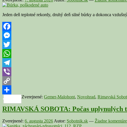
Jeden deň teplotné rekordy, druhý deň silné búrky a dokonca vzdušn
Facebook
Messenger
Twitter
WhatsApp
Telegram
Viber
Copy
Zverejnené:
Gemer-Malohont
,
Novohrad
,
Rimavská Sobot
Link
Share
RIMAVSKÁ SOBOTA: Počas uplynulých troch
Zverejnené:
6. augusta 2026
Autor:
Sobotnik.sk
—
Žiadne komentáre