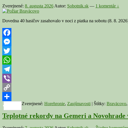
Zverejnené:
8. augusta 2026
Autor:
Sobotnik.sk
—
1 komentár ↓
Dovedna 40 hasičov zasahovalo v noci z piatka na sobotu (8. 8. 202
Facebook
Messenger
Twitter
WhatsApp
Telegram
Viber
Copy
Zverejnené:
Horehronie
,
Zaujímavosti
|
Štítky:
Braväcovo
Link
Share
Teplotné rekordy na Gemeri a Novohrade v
Zverejnené:
7. augusta 2026
Autor:
Sobotnik.sk
—
Žiadne komentáre