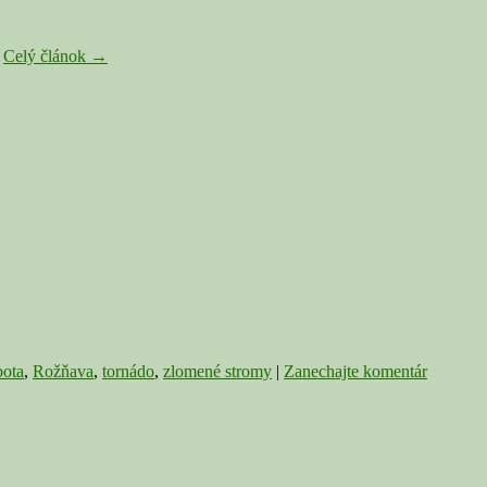
Teplotné
.
Celý článok
→
rekordy
na
Gemeri
a
Novohrade
vystriedala
búrka
a
„tornádo“
ota
,
Rožňava
,
tornádo
,
zlomené stromy
|
Zanechajte komentár