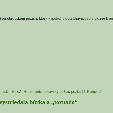
6) pri obrovskom požiari, ktorý vypukol v obci Braväcovo v okrese Bre
,
hasiči
,
HaZZ
,
Horehronie
,
obrovský požiar
,
požiar
|
1
Komentár
ystriedala búrka a „tornádo“
 ↓