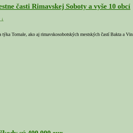
stne časti Rimavskej Soboty a vyše 10 obcí
 ↓
a týka Tornale, ako aj rimavskosobotských mestských častí Bakta a Vin
kody sú 400 000 eur