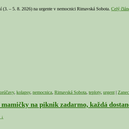
ní (3. – 5. 8. 2026) na urgente v nemocnici Rimavská Sobota.
Celý člá
orúčavy
,
kolapsy
,
nemocnica
,
Rimavská Sobota
,
teploty
,
urgent
|
Zanec
mičky na piknik zadarmo, každá dostan
 ↓