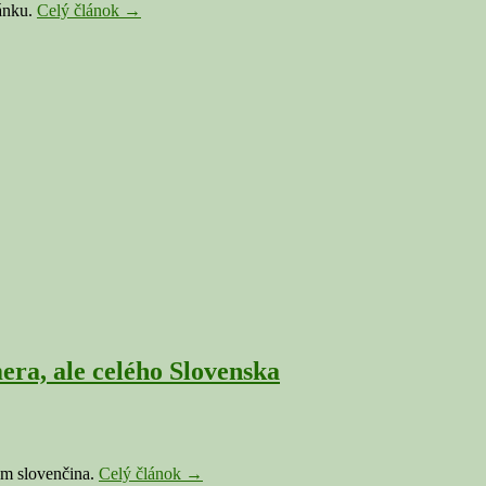
RIMAVSKÁ
ánku.
Celý článok
→
SOBOTA:
Nemocnica
pozýva
mamičky
na
piknik
zadarmo,
každá
dostane
darček
a, ale celého Slovenska
REVÚCA:
om slovenčina.
Celý článok
→