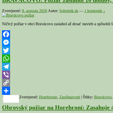
Zverejnené:
8. augusta 2026
Autor:
Sobotnik.sk
—
1 komentár ↓
Ničivý požiar v obci Braväcovo zasiahol až desať stavieb a spôsobil
Facebook
Messenger
Twitter
WhatsApp
Telegram
Viber
Copy
Zverejnené:
Horehronie
,
Zaujímavosti
|
Štítky:
Braväcovo
Link
Share
Obrovský požiar na Horehroní: Zasahuje 4