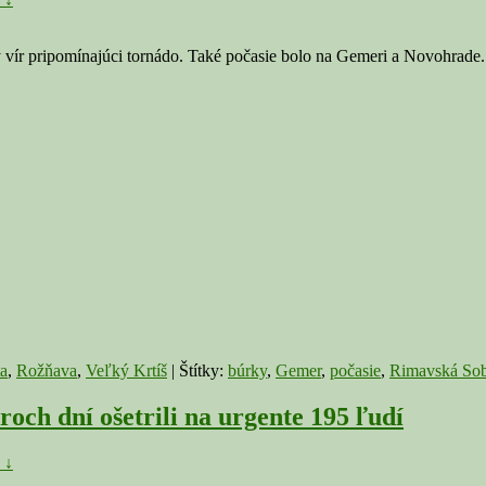
ý vír pripomínajúci tornádo. Také počasie bolo na Gemeri a Novohrade
a
,
Rožňava
,
Veľký Krtíš
|
Štítky:
búrky
,
Gemer
,
počasie
,
Rimavská Sob
 dní ošetrili na urgente 195 ľudí
 ↓