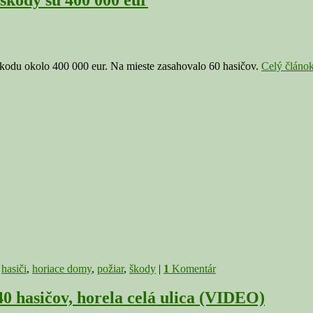
 škodu okolo 400 000 eur. Na mieste zasahovalo 60 hasičov.
Celý článo
,
hasiči
,
horiace domy
,
požiar
,
škody
|
1
Komentár
0 hasičov, horela celá ulica (VIDEO)