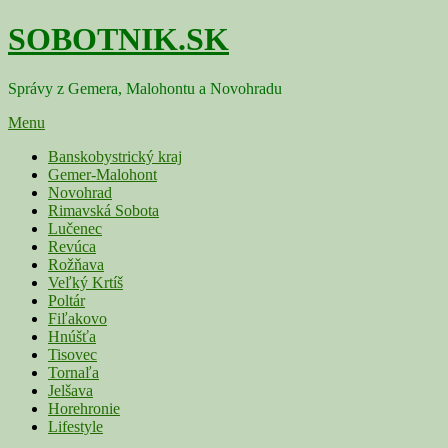
Skip
SOBOTNIK.SK
to
content
Správy z Gemera, Malohontu a Novohradu
Menu
Primárne
Banskobystrický kraj
Gemer-Malohont
menu
Novohrad
Rimavská Sobota
Lučenec
Revúca
Rožňava
Veľký Krtíš
Poltár
Fiľakovo
Hnúšťa
Tisovec
Tornaľa
Jelšava
Horehronie
Lifestyle