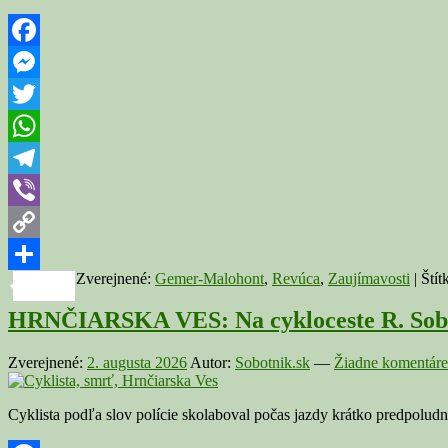
Facebook
Messenger
Twitter
WhatsApp
Telegram
Viber
Copy
Zverejnené:
Gemer-Malohont
,
Revúca
,
Zaujímavosti
|
Štít
Link
Share
HRNČIARSKA VES: Na cykloceste R. Sobot
Zverejnené:
2. augusta 2026
Autor:
Sobotnik.sk
—
Žiadne komentáre
Cyklista podľa slov polície skolaboval počas jazdy krátko predpolud