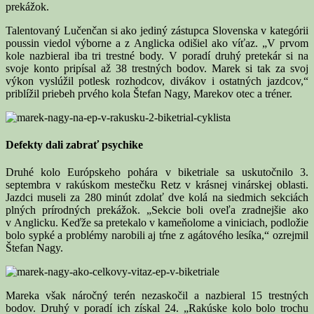
prekážok.
Talentovaný Lučenčan si ako jediný zástupca Slovenska v kategórii
poussin viedol výborne a z Anglicka odišiel ako víťaz. „V prvom
kole nazbieral iba tri trestné body. V poradí druhý pretekár si na
svoje konto pripísal až 38 trestných bodov. Marek si tak za svoj
výkon vyslúžil potlesk rozhodcov, divákov i ostatných jazdcov,“
priblížil priebeh prvého kola Štefan Nagy, Marekov otec a tréner.
Defekty dali zabrať psychike
Druhé kolo Európskeho pohára v biketriale sa uskutočnilo 3.
septembra v rakúskom mestečku Retz v krásnej vinárskej oblasti.
Jazdci museli za 280 minút zdolať dve kolá na siedmich sekciách
plných prírodných prekážok. „Sekcie boli oveľa zradnejšie ako
v Anglicku. Keďže sa pretekalo v kameňolome a viniciach, podložie
bolo sypké a problémy narobili aj tŕne z agátového lesíka,“ ozrejmil
Štefan Nagy.
Mareka však náročný terén nezaskočil a nazbieral 15 trestných
bodov. Druhý v poradí ich získal 24. „Rakúske kolo bolo trochu