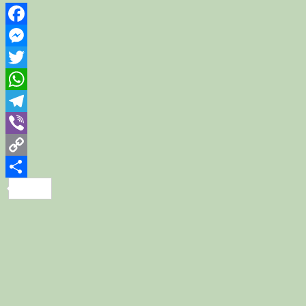
Facebook
Messenger
Twitter
WhatsApp
Telegram
Viber
Copy
Link
Share