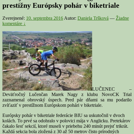
prestížny Európsky pohár v biketriale
Zverejnené:
10. septembra 2016
Autor:
Daniela Tršková
—
Žiadne
komentáre ↓
LUČENEC –
Deväťročný Lučenčan Marek Nagy z klubu NovoCK Trial
zaznamenal obrovský úspech. Pred pár dňami sa mu podarilo
zvíťaziť v prestížnom Európskom pohári v biketriale.
Európsky pohár v biketriale federácie BIU sa uskutočnil v dvoch
kolách. To prvé sa odohralo v polovici mája v Anglicku. Pretekárov
čakalo šesť sekcií, ktoré museli v priebehu 240 minút prejsť trikrát.
Každá sekcia bola zložená z 30 až 50 metrov čisto prírodných