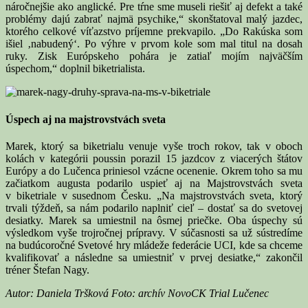
náročnejšie ako anglické. Pre tŕne sme museli riešiť aj defekt a také
problémy dajú zabrať najmä psychike,“ skonštatoval malý jazdec,
ktorého celkové víťazstvo príjemne prekvapilo. „Do Rakúska som
išiel ‚nabudený‘. Po výhre v prvom kole som mal titul na dosah
ruky. Zisk Európskeho pohára je zatiaľ mojím najväčším
úspechom,“ doplnil biketrialista.
Úspech aj na majstrovstvách sveta
Marek, ktorý sa biketrialu venuje vyše troch rokov, tak v oboch
kolách v kategórii poussin porazil 15 jazdcov z viacerých štátov
Európy a do Lučenca priniesol vzácne ocenenie. Okrem toho sa mu
začiatkom augusta podarilo uspieť aj na Majstrovstvách sveta
v biketriale v susednom Česku. „Na majstrovstvách sveta, ktorý
trvali týždeň, sa nám podarilo naplniť cieľ – dostať sa do svetovej
desiatky. Marek sa umiestnil na ôsmej priečke. Oba úspechy sú
výsledkom vyše trojročnej prípravy. V súčasnosti sa už sústredíme
na budúcoročné Svetové hry mládeže federácie UCI, kde sa chceme
kvalifikovať a následne sa umiestniť v prvej desiatke,“ zakončil
tréner Štefan Nagy.
Autor: Daniela Tršková Foto: archív NovoCK Trial Lučenec