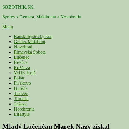
Skip
SOBOTNIK.SK
to
Správy z Gemera, Malohontu a Novohradu
content
Menu
Primárne
Banskobystrický kraj
Gemer-Malohont
menu
Novohrad
Rimavská Sobota
Lučenec
Revúca
Rožňava
Veľký Krtíš
Poltár
Fiľakovo
Hnúšťa
Tisovec
Tornaľa
Jelšava
Horehronie
Lifestyle
Mladý Lučenčan Marek Nagy získal