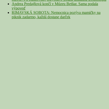
Andrea Predajňová končí v Múzeu Betliar. Sama podala
výpoveď
RIMAVSKÁ SOBOTA: Nemocnica pozýva mamičky na
piknik zadarmo, každá dostane darček