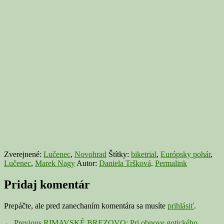
Zverejnené:
Lučenec
,
Novohrad
Štítky:
biketrial
,
Európsky pohár
,
Lučenec
,
Marek Nagy
Autor:
Daniela Tršková
.
Permalink
Pridaj komentár
Prepáčte, ale pred zanechaním komentára sa musíte
prihlásiť
.
Previous
←
Previous
RIMAVSKÉ BREZOVO: Pri obnove gotického