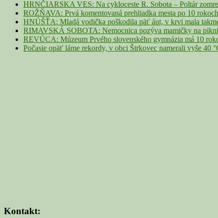
HRNČIARSKA VES: Na cykloceste R. Sobota – Poltár zomrel 
ROŽŇAVA: Prvá komentovaná prehliadka mesta po 10 rokoch p
HNÚŠŤA: Mladá vodička poškodila päť áut, v krvi mala takme
RIMAVSKÁ SOBOTA: Nemocnica pozýva mamičky na piknik z
REVÚCA: Múzeum Prvého slovenského gymnázia má 10 rokov. 
Počasie opäť láme rekordy, v obci Štrkovec namerali vyše 40 
Kontakt: