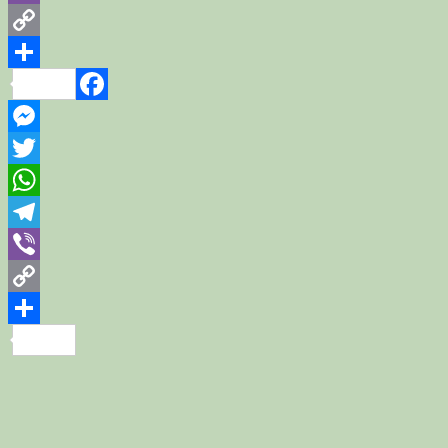
Viber
Copy
Link
Share
Facebook
Messenger
Twitter
WhatsApp
Telegram
Viber
Copy
Link
Share