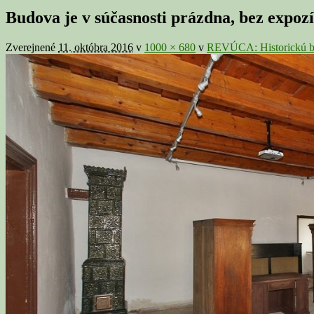
v
Budova je v súčasnosti prázdna, bez expozí
galérii
Zverejnené
11. októbra 2016
v
1000 × 680
v
REVÚCA: Historickú bu