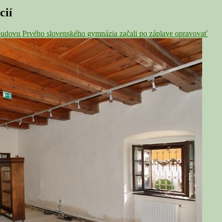
cií
dovu Prvého slovenského gymnázia začali po záplave opravovať