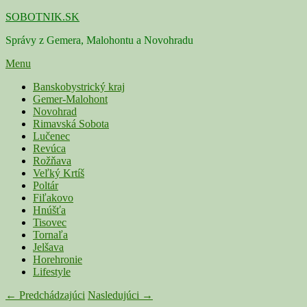
Skip
SOBOTNIK.SK
to
Správy z Gemera, Malohontu a Novohradu
content
Menu
Primárne
Banskobystrický kraj
Gemer-Malohont
menu
Novohrad
Rimavská Sobota
Lučenec
Revúca
Rožňava
Veľký Krtíš
Poltár
Fiľakovo
Hnúšťa
Tisovec
Tornaľa
Jelšava
Horehronie
Lifestyle
Navigácia
← Predchádzajúci
Nasledujúci →