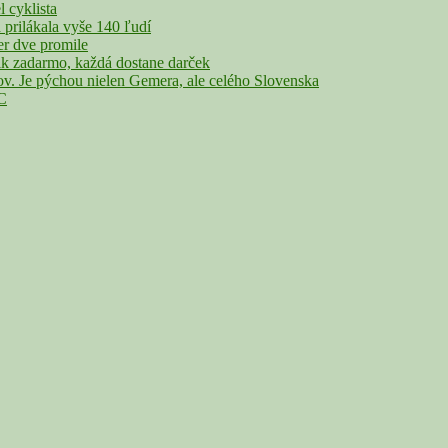
cyklista
rilákala vyše 140 ľudí
r dve promile
adarmo, každá dostane darček
Je pýchou nielen Gemera, ale celého Slovenska
°C