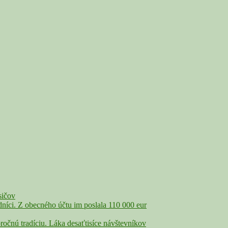
sičov
íci. Z obecného účtu im poslala 110 000 eur
nú tradíciu. Láka desaťtisíce návštevníkov