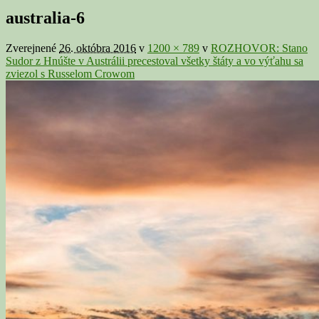
v
australia-6
galérii
Zverejnené
26. októbra 2016
v
1200 × 789
v
ROZHOVOR: Stano
Sudor z Hnúšte v Austrálii precestoval všetky štáty a vo výťahu sa
zviezol s Russelom Crowom