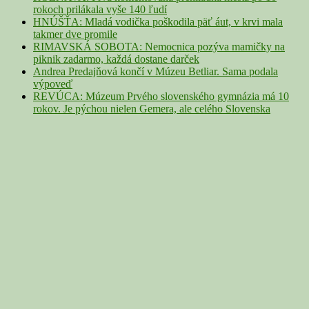
rokoch prilákala vyše 140 ľudí
HNÚŠŤA: Mladá vodička poškodila päť áut, v krvi mala
takmer dve promile
RIMAVSKÁ SOBOTA: Nemocnica pozýva mamičky na
piknik zadarmo, každá dostane darček
Andrea Predajňová končí v Múzeu Betliar. Sama podala
výpoveď
REVÚCA: Múzeum Prvého slovenského gymnázia má 10
rokov. Je pýchou nielen Gemera, ale celého Slovenska