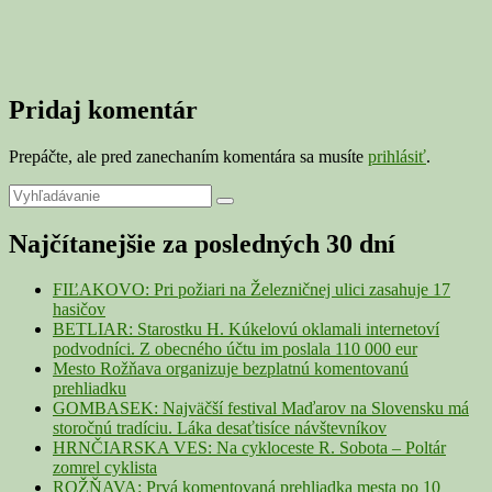
Pridaj komentár
Prepáčte, ale pred zanechaním komentára sa musíte
prihlásiť
.
Primary
Search
Search
for:
Sidebar
Najčítanejšie za posledných 30 dní
Widget
Area
FIĽAKOVO: Pri požiari na Železničnej ulici zasahuje 17
hasičov
BETLIAR: Starostku H. Kúkelovú oklamali internetoví
podvodníci. Z obecného účtu im poslala 110 000 eur
Mesto Rožňava organizuje bezplatnú komentovanú
prehliadku
GOMBASEK: Najväčší festival Maďarov na Slovensku má
storočnú tradíciu. Láka desaťtisíce návštevníkov
HRNČIARSKA VES: Na cykloceste R. Sobota – Poltár
zomrel cyklista
ROŽŇAVA: Prvá komentovaná prehliadka mesta po 10