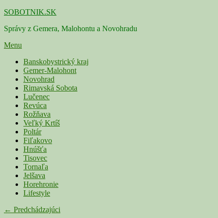
Skip
SOBOTNIK.SK
to
Správy z Gemera, Malohontu a Novohradu
content
Menu
Primárne
Banskobystrický kraj
Gemer-Malohont
menu
Novohrad
Rimavská Sobota
Lučenec
Revúca
Rožňava
Veľký Krtíš
Poltár
Fiľakovo
Hnúšťa
Tisovec
Tornaľa
Jelšava
Horehronie
Lifestyle
Navigácia
← Predchádzajúci