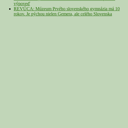
výpoveď
REVÚCA: Múzeum Prvého slovenského gymnázia má 10
rokov. Je pýchou nielen Gemera, ale celého Slovenska