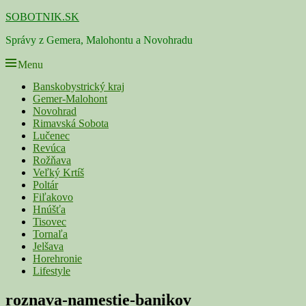
Skip
SOBOTNIK.SK
to
Správy z Gemera, Malohontu a Novohradu
content
Menu
Primárne
Banskobystrický kraj
Gemer-Malohont
menu
Novohrad
Rimavská Sobota
Lučenec
Revúca
Rožňava
Veľký Krtíš
Poltár
Fiľakovo
Hnúšťa
Tisovec
Tornaľa
Jelšava
Horehronie
Lifestyle
Navigácia
roznava-namestie-banikov