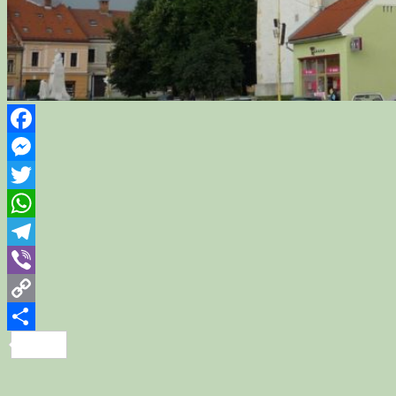
Facebook
Messenger
Twitter
WhatsApp
Telegram
Viber
Copy
Link
Share