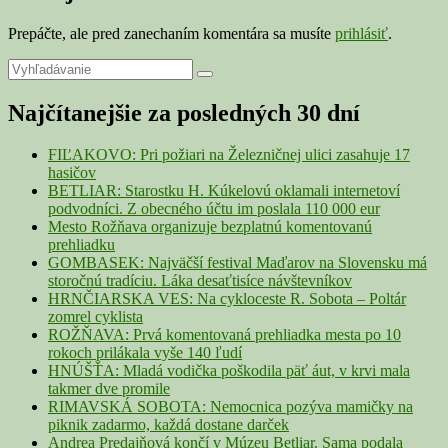
Prepáčte, ale pred zanechaním komentára sa musíte
prihlásiť
.
Primary
Search
Search
for:
Sidebar
Najčítanejšie za posledných 30 dní
Widget
Area
FIĽAKOVO: Pri požiari na Železničnej ulici zasahuje 17
hasičov
BETLIAR: Starostku H. Kúkelovú oklamali internetoví
podvodníci. Z obecného účtu im poslala 110 000 eur
Mesto Rožňava organizuje bezplatnú komentovanú
prehliadku
GOMBASEK: Najväčší festival Maďarov na Slovensku má
storočnú tradíciu. Láka desaťtisíce návštevníkov
HRNČIARSKA VES: Na cykloceste R. Sobota – Poltár
zomrel cyklista
ROŽŇAVA: Prvá komentovaná prehliadka mesta po 10
rokoch prilákala vyše 140 ľudí
HNÚŠŤA: Mladá vodička poškodila päť áut, v krvi mala
takmer dve promile
RIMAVSKÁ SOBOTA: Nemocnica pozýva mamičky na
piknik zadarmo, každá dostane darček
Andrea Predajňová končí v Múzeu Betliar. Sama podala