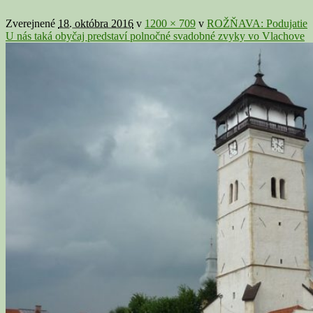
v
galérii
Zverejnené
18. októbra 2016
v
1200 × 709
v
ROŽŇAVA: Podujatie
U nás taká obyčaj predstaví polnočné svadobné zvyky vo Vlachove