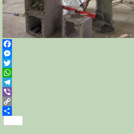
Facebook
Messenger
Twitter
WhatsApp
Telegram
Viber
Copy
Link
Share