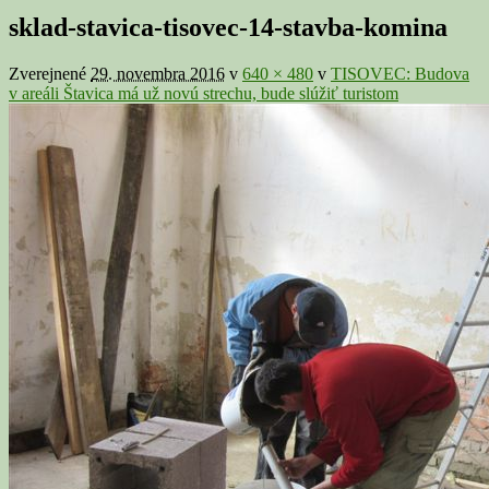
v
sklad-stavica-tisovec-14-stavba-komina
galérii
Zverejnené
29. novembra 2016
v
640 × 480
v
TISOVEC: Budova
v areáli Štavica má už novú strechu, bude slúžiť turistom