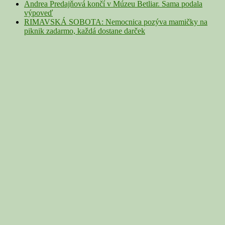
Andrea Predajňová končí v Múzeu Betliar. Sama podala
výpoveď
RIMAVSKÁ SOBOTA: Nemocnica pozýva mamičky na
piknik zadarmo, každá dostane darček