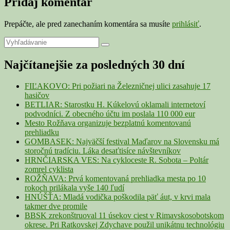
Pridaj komentár
Prepáčte, ale pred zanechaním komentára sa musíte
prihlásiť
.
Primary
Search
Search
for:
Sidebar
Najčítanejšie za posledných 30 dní
Widget
Area
FIĽAKOVO: Pri požiari na Železničnej ulici zasahuje 17
hasičov
BETLIAR: Starostku H. Kúkelovú oklamali internetoví
podvodníci. Z obecného účtu im poslala 110 000 eur
Mesto Rožňava organizuje bezplatnú komentovanú
prehliadku
GOMBASEK: Najväčší festival Maďarov na Slovensku má
storočnú tradíciu. Láka desaťtisíce návštevníkov
HRNČIARSKA VES: Na cykloceste R. Sobota – Poltár
zomrel cyklista
ROŽŇAVA: Prvá komentovaná prehliadka mesta po 10
rokoch prilákala vyše 140 ľudí
HNÚŠŤA: Mladá vodička poškodila päť áut, v krvi mala
takmer dve promile
BBSK zrekonštruoval 11 úsekov ciest v Rimavskosobotskom
okrese. Pri Ratkovskej Zdychave použil unikátnu technológiu