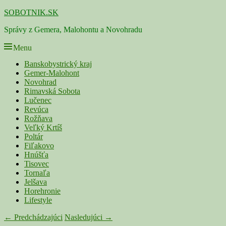
Skip
SOBOTNIK.SK
to
Správy z Gemera, Malohontu a Novohradu
content
Menu
Primárne
Banskobystrický kraj
Gemer-Malohont
menu
Novohrad
Rimavská Sobota
Lučenec
Revúca
Rožňava
Veľký Krtíš
Poltár
Fiľakovo
Hnúšťa
Tisovec
Tornaľa
Jelšava
Horehronie
Lifestyle
Navigácia
← Predchádzajúci
Nasledujúci →