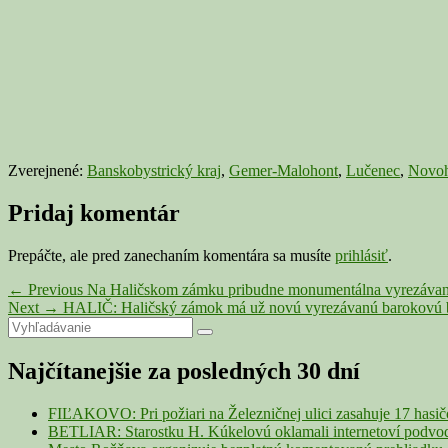
Zverejnené:
Banskobystrický kraj
,
Gemer-Malohont
,
Lučenec
,
Novoh
Pridaj komentár
Prepáčte, ale pred zanechaním komentára sa musíte
prihlásiť
.
Navigácia
Previous
←
Previous
Na Haličskom zámku pribudne monumentálna vyrezávan
Next
post:
Next
→
HALIČ: Haličský zámok má už novú vyrezávanú barokovú 
v
Primary
Search
post:
Search
článku
for:
Sidebar
Najčítanejšie za posledných 30 dní
Widget
Area
FIĽAKOVO: Pri požiari na Železničnej ulici zasahuje 17 hasi
BETLIAR: Starostku H. Kúkelovú oklamali internetoví podvodn