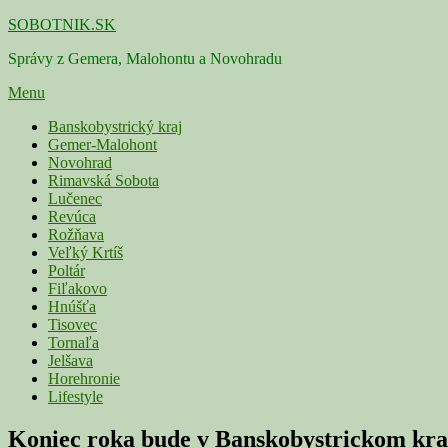
Skip
SOBOTNIK.SK
to
Správy z Gemera, Malohontu a Novohradu
content
Menu
Primárne
Banskobystrický kraj
Gemer-Malohont
menu
Novohrad
Rimavská Sobota
Lučenec
Revúca
Rožňava
Veľký Krtíš
Poltár
Fiľakovo
Hnúšťa
Tisovec
Tornaľa
Jelšava
Horehronie
Lifestyle
Koniec roka bude v Banskobystrickom kraj