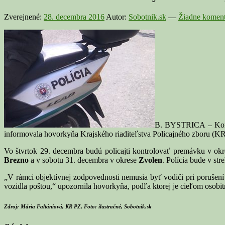
Zverejnené:
28. decembra 2016
Autor:
Sobotnik.sk
—
Žiadne koment
B. BYSTRICA – Koniec
informovala hovorkyňa Krajského riaditeľstva Policajného zboru (KR 
Vo štvrtok 29. decembra budú policajti kontrolovať premávku v ok
Brezno
a v sobotu 31. decembra v okrese
Zvolen
. Polícia bude v s
„V rámci objektívnej zodpovednosti nemusia byť vodiči pri porušení 
vozidla poštou,“ upozornila hovorkyňa, podľa ktorej je cieľom osobit
Zdroj: Mária Faltániová, KR PZ, Foto: ilustračné, Sobotnik.sk