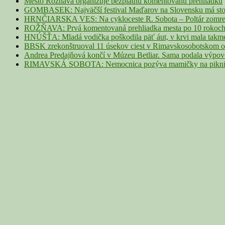
Mesto Rožňava organizuje bezplatnú komentovanú prehliadku
GOMBASEK: Najväčší festival Maďarov na Slovensku má storoč
HRNČIARSKA VES: Na cykloceste R. Sobota – Poltár zomrel 
ROŽŇAVA: Prvá komentovaná prehliadka mesta po 10 rokoch p
HNÚŠŤA: Mladá vodička poškodila päť áut, v krvi mala takme
BBSK zrekonštruoval 11 úsekov ciest v Rimavskosobotskom ok
Andrea Predajňová končí v Múzeu Betliar. Sama podala výpo
RIMAVSKÁ SOBOTA: Nemocnica pozýva mamičky na piknik z