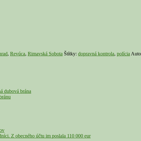
rad
,
Revúca
,
Rimavská Sobota
Štítky:
dopravná kontrola
,
polícia
Auto
á dubová brána
bránu
čov
íci. Z obecného účtu im poslala 110 000 eur