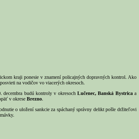
ckom kraji ponesie v znamení policajných dopravných kontrol. Ako
 posvieti na vodičov vo viacerých okresoch.
0. decembra budú kontroly v okresoch
Lučenec, Banská Bystrica
a
 opäť v okrese
Brezno
.
dnutie o uložení sankcie za spáchaný správny delikt pošle držiteľovi
remávky.