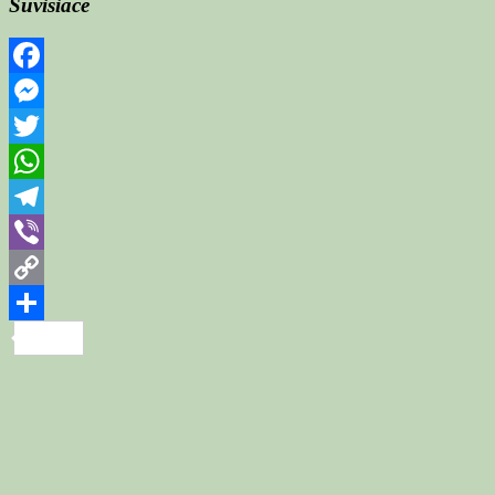
Súvisiace
Facebook
Messenger
Twitter
WhatsApp
Telegram
Viber
Copy
Link
Share