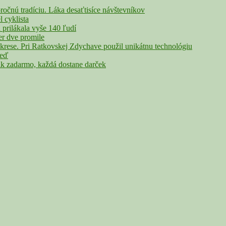
nú tradíciu. Láka desaťtisíce návštevníkov
cyklista
rilákala vyše 140 ľudí
r dve promile
rese. Pri Ratkovskej Zdychave použil unikátnu technológiu
veď
adarmo, každá dostane darček