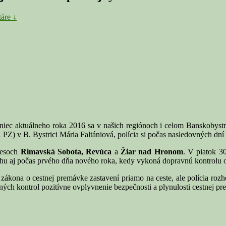
áre ↓
 aktuálneho roka 2016 sa v našich regiónoch i celom Banskobystri
PZ) v B. Bystrici Mária Faltániová, polícia si počas nasledovných dní
resoch
Rimavská Sobota, Revúca
a
Žiar nad Hronom
. V piatok 3
trehu aj počas prvého dňa nového roka, kedy vykoná dopravnú kontrolu
zákona o cestnej premávke zastavení priamo na ceste, ale polícia rozho
ných kontrol pozitívne ovplyvnenie bezpečnosti a plynulosti cestnej p