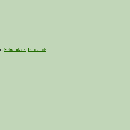
r:
Sobotnik.sk
.
Permalink