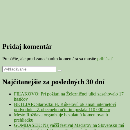
Pridaj komentár
Prepáčte, ale pred zanechaním komentára sa musíte
prihlásiť
.
Primary
Search
Search
for:
Sidebar
Najčítanejšie za posledných 30 dní
Widget
Area
FIĽAKOVO: Pri požiari na Železničnej ulici zasahovalo 17
hasičov
BETLIAR: Starostku H. Kúkelovú oklamali internetoví
podvodníci. Z obecného účtu im poslala 110 000 eur
Mesto Rožňava organizuje bezplatnú komentovanú
prehliadku
GOMBASEK: Najväčší festival Maďarov na Slovensku má