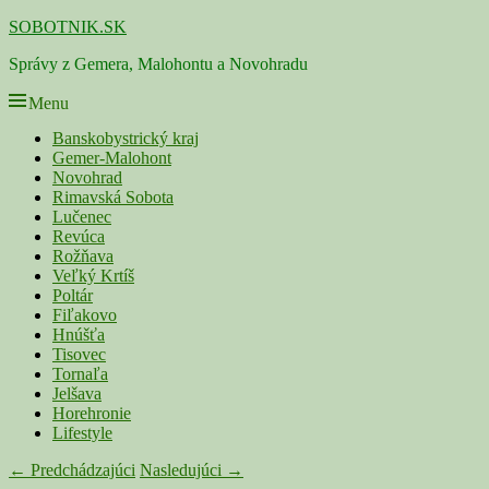
Skip
SOBOTNIK.SK
to
Správy z Gemera, Malohontu a Novohradu
content
Menu
Primárne
Banskobystrický kraj
Gemer-Malohont
menu
Novohrad
Rimavská Sobota
Lučenec
Revúca
Rožňava
Veľký Krtíš
Poltár
Fiľakovo
Hnúšťa
Tisovec
Tornaľa
Jelšava
Horehronie
Lifestyle
Navigácia
← Predchádzajúci
Nasledujúci →