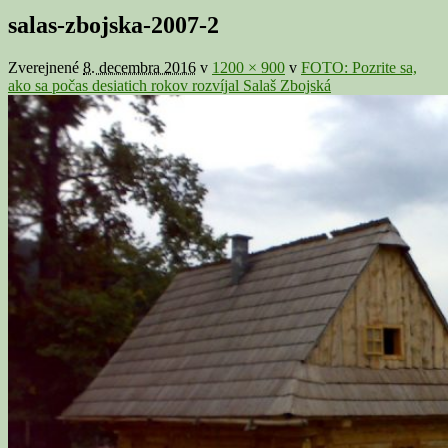
v
salas-zbojska-2007-2
galérii
Zverejnené
8. decembra 2016
v
1200 × 900
v
FOTO: Pozrite sa,
ako sa počas desiatich rokov rozvíjal Salaš Zbojská