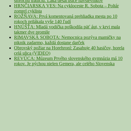
storočnú tradíciu. Láka desaťtisíce návštevníkov
HRNČIARSKA VES: Na cykloceste R. Sobota – Poltár
zomrel cyklista
ROŽŇAVA: Prvá komentovaná prehliadka mesta po 10
rokoch prilákala vyše 140 ľudí
HNÚŠŤA: Mladá vodička poškodila päť áut, v krvi mala
takmer dve promile
RIMAVSKÁ SOBOTA: Nemocnica pozýva mamičky na
piknik zadarmo, každá dostane darček
Obrovský požiar na Horehroní: Zasahuje 40 hasičov, horela
celá ulica (VIDEO)
REVÚCA: Múzeum Prvého slovenského gymnázia má 10
rokov. Je pýchou nielen Gemera, ale celého Slovenska