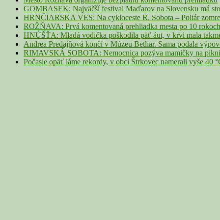
GOMBASEK: Najväčší festival Maďarov na Slovensku má storoč
HRNČIARSKA VES: Na cykloceste R. Sobota – Poltár zomrel 
ROŽŇAVA: Prvá komentovaná prehliadka mesta po 10 rokoch p
HNÚŠŤA: Mladá vodička poškodila päť áut, v krvi mala takme
Andrea Predajňová končí v Múzeu Betliar. Sama podala výpo
RIMAVSKÁ SOBOTA: Nemocnica pozýva mamičky na piknik z
Počasie opäť láme rekordy, v obci Štrkovec namerali vyše 40 