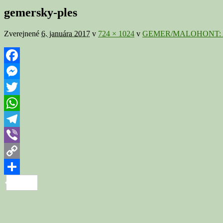
v
gemersky-ples
galérii
Zverejnené
6. januára 2017
v
724 × 1024
v
GEMER/MALOHONT: Ani v 
Facebook
Messenger
Twitter
WhatsApp
Telegram
Viber
Copy
Link
Share