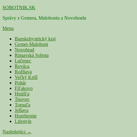
Skip
SOBOTNIK.SK
to
Správy z Gemera, Malohontu a Novohradu
content
Menu
Primárne
Banskobystrický kraj
Gemer-Malohont
menu
Novohrad
Rimavská Sobota
Lučenec
Revúca
Rožňava
Veľký Krtíš
Poltár
Fiľakovo
Hnúšťa
Tisovec
Tornaľa
Jelšava
Horehronie
Lifestyle
Navigácia
Nasledujúci →