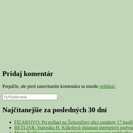
Pridaj komentár
Prepáčte, ale pred zanechaním komentára sa musíte
prihlásiť
.
Primary
Search
Search
for:
Sidebar
Najčítanejšie za posledných 30 dní
Widget
Area
FIĽAKOVO: Pri požiari na Železničnej ulici zasahuje 17 hasi
BETLIAR: Starostku H. Kúkelovú oklamali internetoví podvodn
Mesto Rožňava organizuje bezplatnú komentovanú prehliadku