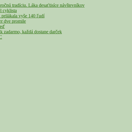
nú tradíciu. Láka desaťtisíce návštevníkov
cyklista
rilákala vyše 140 ľudí
r dve promile
veď
adarmo, každá dostane darček
°C