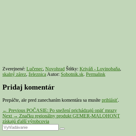
Zverejnené:
Lučenec
,
Novohrad
Štítky:
Kriváň - Lovinobaňa
,
skalný zárez
,
železnica
Autor:
Sobotnik.sk
.
Permalink
Pridaj komentár
Prepáčte, ale pred zanechaním komentára sa musíte
prihlásiť
.
Navigácia
Previous
←
Previous
POČASIE: Po snežení prichádzajú opäť mrazy
Next
post:
Next
→
Značku regionálny produkt GEMER-MALOHONT
v
post:
získajú ďalší výrobcovia
článku
Primary
Search
Search
for: