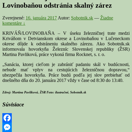
Lovinobaňou odstránia skalný zárez
Zverejnené:
16. januára 2017
Autor:
Sobotnik.sk
—
Žiadne
komentáre ↓
KRIVÁŇ/LOVINOBAŇA – V úseku železničnej trate medzi
Kriváňom v Detvianskom okrese a Lovinobaňou v Lučeneckom
okrese dôjde k odstráneniu skalného zárezu. Ako Sobotnik.sk
informovala hovorkyňa Železníc Slovenskej republiky (ŽSR)
Martina Pavliková, práce vykoná firma Rocknet, s. r. o.
„Sanácia, ktorej cieľom je zabrániť padaniu skál v budúcnosti,
nebude mať vplyv na cestujúcich železničnou dopravou,“
ubezpečila hovorkyňa. Práce budú podľa jej slov prebiehať od
dnešného dňa do 20. januára 2017 vždy v čase od 8:30 do 13:40.
Zdroj: Martina Pavliková, ŽSR Foto: ilustračné, Sobotnik.sk
Súvisiace
Facebook