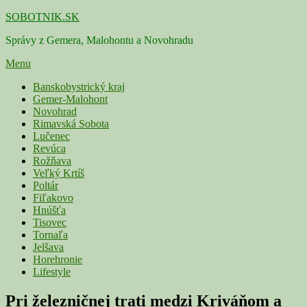
Skip
SOBOTNIK.SK
to
Správy z Gemera, Malohontu a Novohradu
content
Menu
Primárne
Banskobystrický kraj
Gemer-Malohont
menu
Novohrad
Rimavská Sobota
Lučenec
Revúca
Rožňava
Veľký Krtíš
Poltár
Fiľakovo
Hnúšťa
Tisovec
Tornaľa
Jelšava
Horehronie
Lifestyle
Pri železničnej trati medzi Kriváňom a