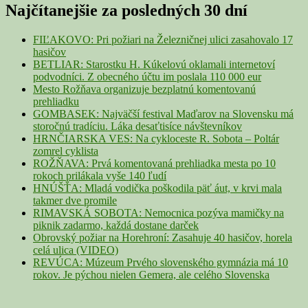
Sidebar
Najčítanejšie za posledných 30 dní
Widget
Area
FIĽAKOVO: Pri požiari na Železničnej ulici zasahovalo 17
hasičov
BETLIAR: Starostku H. Kúkelovú oklamali internetoví
podvodníci. Z obecného účtu im poslala 110 000 eur
Mesto Rožňava organizuje bezplatnú komentovanú
prehliadku
GOMBASEK: Najväčší festival Maďarov na Slovensku má
storočnú tradíciu. Láka desaťtisíce návštevníkov
HRNČIARSKA VES: Na cykloceste R. Sobota – Poltár
zomrel cyklista
ROŽŇAVA: Prvá komentovaná prehliadka mesta po 10
rokoch prilákala vyše 140 ľudí
HNÚŠŤA: Mladá vodička poškodila päť áut, v krvi mala
takmer dve promile
RIMAVSKÁ SOBOTA: Nemocnica pozýva mamičky na
piknik zadarmo, každá dostane darček
Obrovský požiar na Horehroní: Zasahuje 40 hasičov, horela
celá ulica (VIDEO)
REVÚCA: Múzeum Prvého slovenského gymnázia má 10
rokov. Je pýchou nielen Gemera, ale celého Slovenska