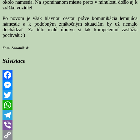
okolo námestia. Na spomínanom mieste preto v minulosti došlo aj k
zrážke vozidiel.
Po novom je však hlavnou cestou práve komunikácia lemujúca
námestie a k podobným zmätočným situáciám by už nemalo
dochádzať. Za túto malú úpravu si tak kompetentní zaslúžia
pochvalu:-)
Foto: Sobotnik.sk
Súvisiace
Facebook
Messenger
Twitter
WhatsApp
Telegram
Viber