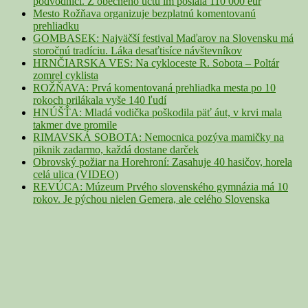
podvodníci. Z obecného účtu im poslala 110 000 eur
Mesto Rožňava organizuje bezplatnú komentovanú
prehliadku
GOMBASEK: Najväčší festival Maďarov na Slovensku má
storočnú tradíciu. Láka desaťtisíce návštevníkov
HRNČIARSKA VES: Na cykloceste R. Sobota – Poltár
zomrel cyklista
ROŽŇAVA: Prvá komentovaná prehliadka mesta po 10
rokoch prilákala vyše 140 ľudí
HNÚŠŤA: Mladá vodička poškodila päť áut, v krvi mala
takmer dve promile
RIMAVSKÁ SOBOTA: Nemocnica pozýva mamičky na
piknik zadarmo, každá dostane darček
Obrovský požiar na Horehroní: Zasahuje 40 hasičov, horela
celá ulica (VIDEO)
REVÚCA: Múzeum Prvého slovenského gymnázia má 10
rokov. Je pýchou nielen Gemera, ale celého Slovenska