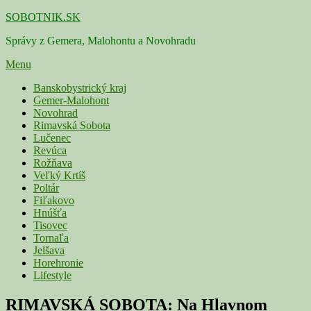
Skip
SOBOTNIK.SK
to
Správy z Gemera, Malohontu a Novohradu
content
Menu
Primárne
Banskobystrický kraj
Gemer-Malohont
menu
Novohrad
Rimavská Sobota
Lučenec
Revúca
Rožňava
Veľký Krtíš
Poltár
Fiľakovo
Hnúšťa
Tisovec
Tornaľa
Jelšava
Horehronie
Lifestyle
RIMAVSKÁ SOBOTA: Na Hlavnom