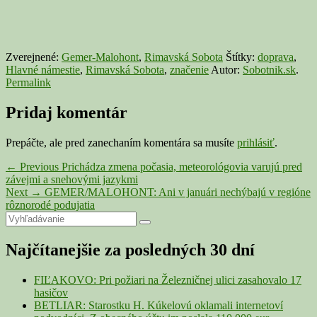
Zverejnené:
Gemer-Malohont
,
Rimavská Sobota
Štítky:
doprava
,
Hlavné námestie
,
Rimavská Sobota
,
značenie
Autor:
Sobotnik.sk
.
Permalink
Pridaj komentár
Prepáčte, ale pred zanechaním komentára sa musíte
prihlásiť
.
Navigácia
Previous
←
Previous
Prichádza zmena počasia, meteorológovia varujú pred
post:
závejmi a snehovými jazykmi
v
Next
Next
→
GEMER/MALOHONT: Ani v januári nechýbajú v regióne
článku
post:
rôznorodé podujatia
Primary
Search
Search
for:
Sidebar
Najčítanejšie za posledných 30 dní
Widget
Area
FIĽAKOVO: Pri požiari na Železničnej ulici zasahovalo 17
hasičov
BETLIAR: Starostku H. Kúkelovú oklamali internetoví