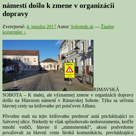
námestí došlo k zmene v organizácii
dopravy
Zverejnené:
4. januára 2017
Autor:
Sobotnik.sk
—
Žiadne
komentáre ↓
RIMAVSKÁ
SOBOTA – K malej, ale významnej zmene v organizácii dopravy
došlo na Hlavnom námestí v Rimavskej Sobote. Týka sa určenia
hlavnej cesty na križovatke pri poisťovni Allianz.
Pôvodne mali na tejto križovatke prednosť autá prichádzajúci zo
Salvovej ulice. Niekedy to však spôsobovalo nedorozumenia, keďže
mnohí vodiči, hlavne tí „mimomestskí“, akosi podvedome
považovali za hlavnú cestu širokú komunikáciu, prechádzajúcu