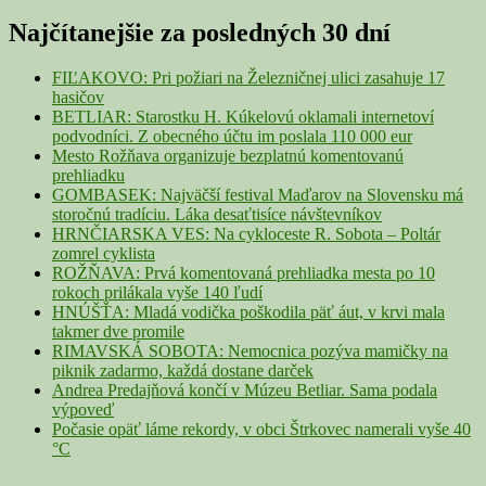
for:
Sidebar
Najčítanejšie za posledných 30 dní
Widget
Area
FIĽAKOVO: Pri požiari na Železničnej ulici zasahuje 17
hasičov
BETLIAR: Starostku H. Kúkelovú oklamali internetoví
podvodníci. Z obecného účtu im poslala 110 000 eur
Mesto Rožňava organizuje bezplatnú komentovanú
prehliadku
GOMBASEK: Najväčší festival Maďarov na Slovensku má
storočnú tradíciu. Láka desaťtisíce návštevníkov
HRNČIARSKA VES: Na cykloceste R. Sobota – Poltár
zomrel cyklista
ROŽŇAVA: Prvá komentovaná prehliadka mesta po 10
rokoch prilákala vyše 140 ľudí
HNÚŠŤA: Mladá vodička poškodila päť áut, v krvi mala
takmer dve promile
RIMAVSKÁ SOBOTA: Nemocnica pozýva mamičky na
piknik zadarmo, každá dostane darček
Andrea Predajňová končí v Múzeu Betliar. Sama podala
výpoveď
Počasie opäť láme rekordy, v obci Štrkovec namerali vyše 40
°C