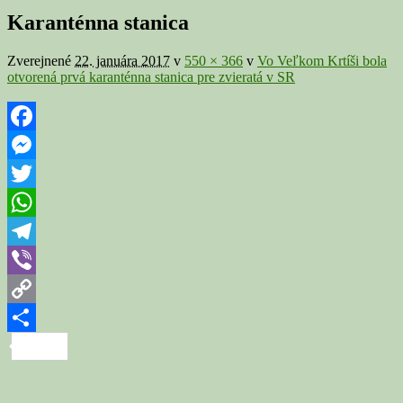
v
Karanténna stanica
galérii
Zverejnené
22. januára 2017
v
550 × 366
v
Vo Veľkom Krtíši bola
otvorená prvá karanténna stanica pre zvieratá v SR
Facebook
Messenger
Twitter
WhatsApp
Telegram
Viber
Copy
Link
Share