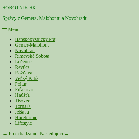
Skip
SOBOTNIK.SK
to
Správy z Gemera, Malohontu a Novohradu
content
Menu
Primárne
Banskobystrický kraj
Gemer-Malohont
menu
Novohrad
Rimavská Sobota
Lučenec
Revúca
Rožňava
Veľký Krtíš
Poltár
Fiľakovo
Hnúšťa
Tisovec
Tornaľa
Jelšava
Horehronie
Lifestyle
Navigácia
← Predchádzajúci
Nasledujúci →