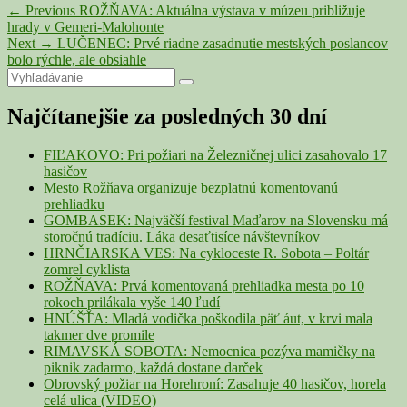
Navigácia
Previous
←
Previous
ROŽŇAVA: Aktuálna výstava v múzeu približuje
post:
hrady v Gemeri-Malohonte
v
Next
Next
→
LUČENEC: Prvé riadne zasadnutie mestských poslancov
článku
post:
bolo rýchle, ale obsiahle
Primary
Search
Search
for:
Sidebar
Najčítanejšie za posledných 30 dní
Widget
Area
FIĽAKOVO: Pri požiari na Železničnej ulici zasahovalo 17
hasičov
Mesto Rožňava organizuje bezplatnú komentovanú
prehliadku
GOMBASEK: Najväčší festival Maďarov na Slovensku má
storočnú tradíciu. Láka desaťtisíce návštevníkov
HRNČIARSKA VES: Na cykloceste R. Sobota – Poltár
zomrel cyklista
ROŽŇAVA: Prvá komentovaná prehliadka mesta po 10
rokoch prilákala vyše 140 ľudí
HNÚŠŤA: Mladá vodička poškodila päť áut, v krvi mala
takmer dve promile
RIMAVSKÁ SOBOTA: Nemocnica pozýva mamičky na
piknik zadarmo, každá dostane darček
Obrovský požiar na Horehroní: Zasahuje 40 hasičov, horela
celá ulica (VIDEO)