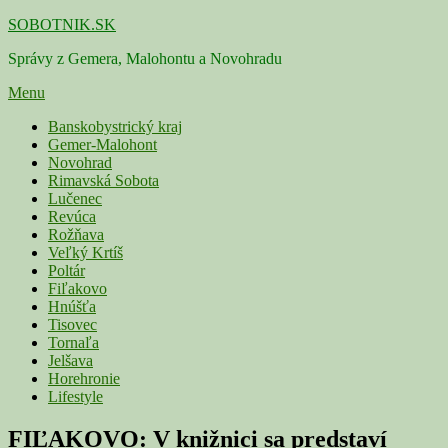
Skip
SOBOTNIK.SK
to
Správy z Gemera, Malohontu a Novohradu
content
Menu
Primárne
Banskobystrický kraj
Gemer-Malohont
menu
Novohrad
Rimavská Sobota
Lučenec
Revúca
Rožňava
Veľký Krtíš
Poltár
Fiľakovo
Hnúšťa
Tisovec
Tornaľa
Jelšava
Horehronie
Lifestyle
FIĽAKOVO: V knižnici sa predstaví