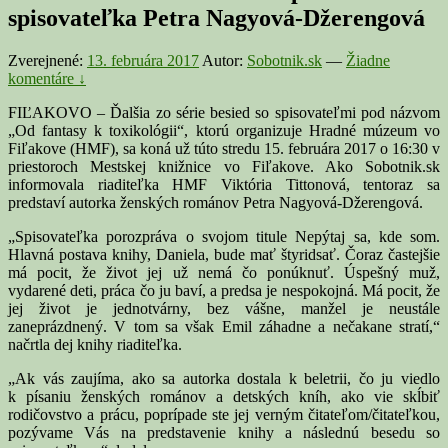
spisovateľka Petra Nagyová-Džerengová
Zverejnené:
13. februára 2017
Autor:
Sobotnik.sk
—
Žiadne
komentáre ↓
FIĽAKOVO – Ďalšia zo série besied so spisovateľmi pod názvom
„Od fantasy k toxikológii“, ktorú organizuje Hradné múzeum vo
Fiľakove (HMF), sa koná už túto stredu 15. februára 2017 o 16:30 v
priestoroch Mestskej knižnice vo Fiľakove. Ako Sobotnik.sk
informovala riaditeľka HMF Viktória Tittonová, tentoraz sa
predstaví autorka ženských románov Petra Nagyová-Džerengová.
„Spisovateľka porozpráva o svojom titule Nepýtaj sa, kde som.
Hlavná postava knihy, Daniela, bude mať štyridsať. Čoraz častejšie
má pocit, že život jej už nemá čo ponúknuť. Úspešný muž,
vydarené deti, práca čo ju baví, a predsa je nespokojná. Má pocit, že
jej život je jednotvárny, bez vášne, manžel je neustále
zaneprázdnený. V tom sa však Emil záhadne a nečakane stratí,“
načrtla dej knihy riaditeľka.
„Ak vás zaujíma, ako sa autorka dostala k beletrii, čo ju viedlo
k písaniu ženských románov a detských kníh, ako vie skĺbiť
rodičovstvo a prácu, poprípade ste jej verným čitateľom/čitateľkou,
pozývame Vás na predstavenie knihy a následnú besedu so