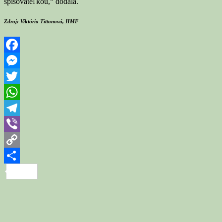
spisovateľkou,“ dodala.
Zdroj: Viktória Tittonová, HMF
Facebook
Messenger
Twitter
WhatsApp
Telegram
Viber
Copy
Link
Share