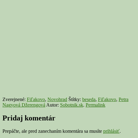
Zverejnené:
Fiľakovo
,
Novohrad
Štítky:
beseda
,
Fiľakovo
,
Petra
Nagyová Džerengová
Autor:
Sobotnik.sk
.
Permalink
Pridaj komentár
Prepáčte, ale pred zanechaním komentára sa musíte
prihlásiť
.