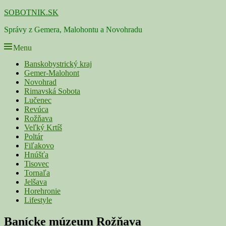
Skip
SOBOTNIK.SK
to
Správy z Gemera, Malohontu a Novohradu
content
Menu
Primárne
Banskobystrický kraj
Gemer-Malohont
menu
Novohrad
Rimavská Sobota
Lučenec
Revúca
Rožňava
Veľký Krtíš
Poltár
Fiľakovo
Hnúšťa
Tisovec
Tornaľa
Jelšava
Horehronie
Lifestyle
Navigácia
Banícke múzeum Rožňava