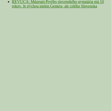
REVÚCA: Múzeum Prvého slovenského gymnázia má 10
rokov. Je pýchou nielen Gemera, ale celého Slovenska