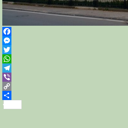
Facebook
Messenger
Twitter
WhatsApp
Telegram
Viber
Copy
Link
Share