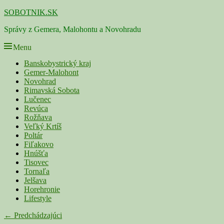
Skip
SOBOTNIK.SK
to
Správy z Gemera, Malohontu a Novohradu
content
Menu
Primárne
Banskobystrický kraj
Gemer-Malohont
menu
Novohrad
Rimavská Sobota
Lučenec
Revúca
Rožňava
Veľký Krtíš
Poltár
Fiľakovo
Hnúšťa
Tisovec
Tornaľa
Jelšava
Horehronie
Lifestyle
Navigácia
← Predchádzajúci