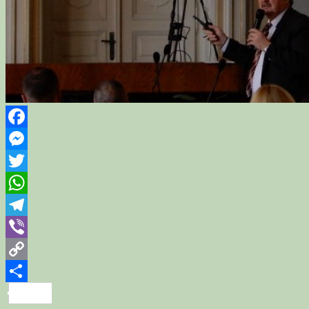
Facebook
Messenger
Twitter
WhatsApp
Telegram
Viber
Copy
Link
Share