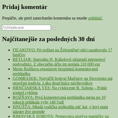
Pridaj komentár
Prepáčte, ale pred zanechaním komentára sa musíte
prihlásiť
.
Primary
Search
Search
for:
Sidebar
Najčítanejšie za posledných 30 dní
Widget
Area
FIĽAKOVO: Pri požiari na Železničnej ulici zasahovalo 17
hasičov
BETLIAR: Starostku H. Kúkelovú oklamali internetoví
podvodníci. Z obecného účtu im poslala 110 000 eur
Mesto Rožňava organizuje bezplatnú komentovanú
prehliadku
GOMBASEK: Najväčší festival Maďarov na Slovensku má
storočnú tradíciu. Láka desaťtisíce návštevníkov
HRNČIARSKA VES: Na cykloceste R. Sobota – Poltár
zomrel cyklista
ROŽŇAVA: Prvá komentovaná prehliadka mesta po 10
rokoch prilákala vyše 140 ľudí
HNÚŠŤA: Mladá vodička poškodila päť áut, v krvi mala
takmer dve promile
RIMAVSKÁ SOBOTA: Nemocnica pozýva mamičky na