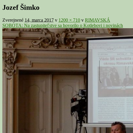
v
Jozef Šimko
galérii
Zverejnené
14. marca 2017
v
1200 × 710
v
RIMAVSKÁ
SOBOTA: Na zastupiteľstve sa hovorilo o Kotlebovi i novinách