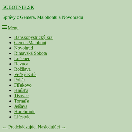
Skip
SOBOTNIK.SK
to
Správy z Gemera, Malohontu a Novohradu
content
Menu
Primárne
Banskobystrický kraj
Gemer-Malohont
menu
Novohrad
Rimavská Sobota
Lučenec
Revúca
Rožňava
Veľký Krtíš
Poltár
Fiľakovo
Hnúšťa
Tisovec
Tornaľa
Jelšava
Horehronie
Lifestyle
Navigácia
← Predchádzajúci
Nasledujúci →