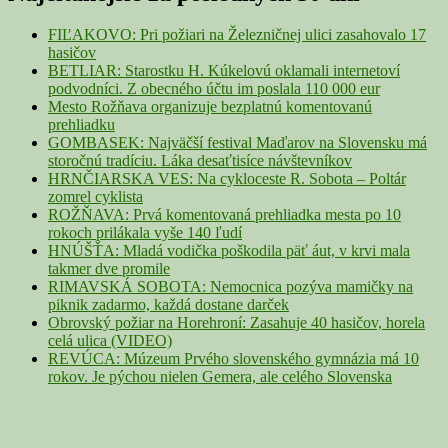
Widget
Area
FIĽAKOVO: Pri požiari na Železničnej ulici zasahovalo 17
hasičov
BETLIAR: Starostku H. Kúkelovú oklamali internetoví
podvodníci. Z obecného účtu im poslala 110 000 eur
Mesto Rožňava organizuje bezplatnú komentovanú
prehliadku
GOMBASEK: Najväčší festival Maďarov na Slovensku má
storočnú tradíciu. Láka desaťtisíce návštevníkov
HRNČIARSKA VES: Na cykloceste R. Sobota – Poltár
zomrel cyklista
ROŽŇAVA: Prvá komentovaná prehliadka mesta po 10
rokoch prilákala vyše 140 ľudí
HNÚŠŤA: Mladá vodička poškodila päť áut, v krvi mala
takmer dve promile
RIMAVSKÁ SOBOTA: Nemocnica pozýva mamičky na
piknik zadarmo, každá dostane darček
Obrovský požiar na Horehroní: Zasahuje 40 hasičov, horela
celá ulica (VIDEO)
REVÚCA: Múzeum Prvého slovenského gymnázia má 10
rokov. Je pýchou nielen Gemera, ale celého Slovenska