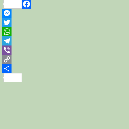
Link
Share
Facebook
Messenger
Twitter
WhatsApp
Telegram
Viber
Copy
Link
Share