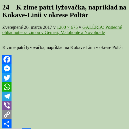
v
24 – K zime patrí lyžovačka, napríklad na
galérii
Kokave-Línii v okrese Poltár
Zverejnené
26. marca 2017
v
1200 × 675
v
GALÉRIA: Posledné
ohliadnutie za zimou v Gemeri, Malohonte a Novohrade
K zime patrí lyžovačka, napríklad na Kokave-Línii v okrese Poltár
Facebook
Messenger
Twitter
WhatsApp
Telegram
Viber
Copy