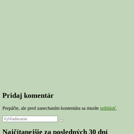
Pridaj komentár
Prepáčte, ale pred zanechaním komentára sa musíte
prihlásiť
.
Primary
Search
Search
for:
Sidebar
Najčítanejšie za posledných 30 dní