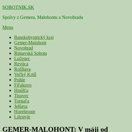
Skip
SOBOTNIK.SK
to
Správy z Gemera, Malohontu a Novohradu
content
Menu
Primárne
Banskobystrický kraj
Gemer-Malohont
menu
Novohrad
Rimavská Sobota
Lučenec
Revúca
Rožňava
Veľký Krtíš
Poltár
Fiľakovo
Hnúšťa
Tisovec
Tornaľa
Jelšava
Horehronie
Lifestyle
GEMER-MALOHONT: V máji od