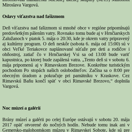
Miroslava Vargová.
Oslavy víťazstva nad fašizmom
Deň víťazstva nad fašizmom si mnohé obce v regióne pripomínajú
predovšetkým pálením vatry. Rovnako tomu bude aj v Hrnčiarskych
Zalužanoch v piatok 5. mája o 20:30, kde je okrem vatry pripravený
aj kultúrny program. O deň neskôr (sobota 6. mája od 15:00) sú v
obci Veľké Teriakovce naplánované súťaže pre deti a rodičov i
ohňostroj, zatiaľ čo v Hrnčiarskej Vsi sa od 13:00 bude variť
kapustnica, po ktorej bude zapálená vatra. „Tento deň si v sobotu 6.
mája pripomenú aj v Rimavskom Brezove. Konkrétne turistickým
pochodom Po stopách našich osloboditeľov. Začína sa o 8:00 pre
obecným úradom a pokračuje pri pamätníku v Kraskove. Cez
Rimavskú Baňu končí späť v obci Rimavské Brezovo,“ doplnila
Vargová.
Noc múzeí a galérií
Brány múzeí a galérii po celej Európe ostávajú v sobotu 20. mája
2017 opäť otvorené do nočných hodín. Nebude tomu inak ani v
Gemersko-malohontskom múzeu v Rimavskej Sobote, kde sú pre