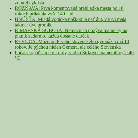
zomrel cyklista
ROŽŇAVA: Prvá komentovaná prehliadka mesta po 10
rokoch prilákala vyše 140 ľudí
HNÚŠŤA: Mladá vodička poškodila päť áut, v krvi mala
takmer dve promile
RIMAVSKÁ SOBOTA: Nemocnica pozýva mamičky na
piknik zadarmo, každá dostane darček
REVÚCA: Múzeum Prvého slovenského gymnázia má 10
rokov. Je pýchou nielen Gemera, ale celého Slovenska
Počasie opäť láme rekordy, v obci Štrkovec namerali vyše 40
°C