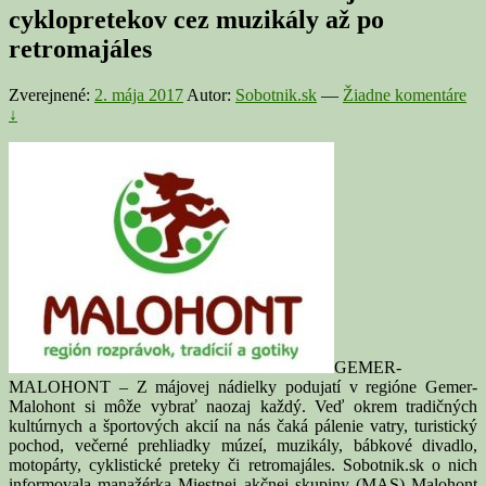
cyklopretekov cez muzikály až po
retromajáles
Zverejnené:
2. mája 2017
Autor:
Sobotnik.sk
—
Žiadne komentáre
↓
GEMER-
MALOHONT – Z májovej nádielky podujatí v regióne Gemer-
Malohont si môže vybrať naozaj každý. Veď okrem tradičných
kultúrnych a športových akcií na nás čaká pálenie vatry, turistický
pochod, večerné prehliadky múzeí, muzikály, bábkové divadlo,
motopárty, cyklistické preteky či retromajáles. Sobotnik.sk o nich
informovala manažérka Miestnej akčnej skupiny (MAS) Malohont