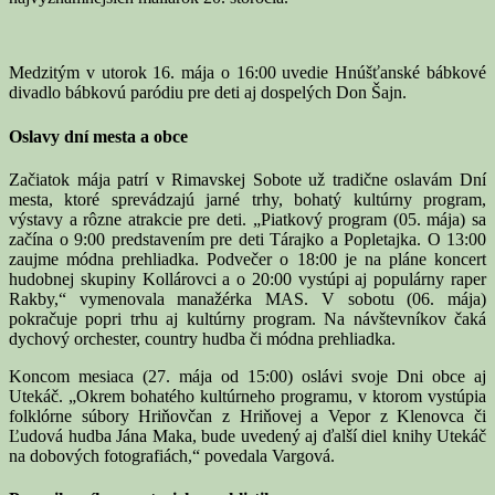
Medzitým v utorok 16. mája o 16:00 uvedie Hnúšťanské bábkové
divadlo bábkovú paródiu pre deti aj dospelých Don Šajn.
Oslavy dní mesta a obce
Začiatok mája patrí v Rimavskej Sobote už tradične oslavám Dní
mesta, ktoré sprevádzajú jarné trhy, bohatý kultúrny program,
výstavy a rôzne atrakcie pre deti. „Piatkový program (05. mája) sa
začína o 9:00 predstavením pre deti Tárajko a Popletajka. O 13:00
zaujme módna prehliadka. Podvečer o 18:00 je na pláne koncert
hudobnej skupiny Kollárovci a o 20:00 vystúpi aj populárny raper
Rakby,“ vymenovala manažérka MAS. V sobotu (06. mája)
pokračuje popri trhu aj kultúrny program. Na návštevníkov čaká
dychový orchester, country hudba či módna prehliadka.
Koncom mesiaca (27. mája od 15:00) oslávi svoje Dni obce aj
Utekáč. „Okrem bohatého kultúrneho programu, v ktorom vystúpia
folklórne súbory Hriňovčan z Hriňovej a Vepor z Klenovca či
Ľudová hudba Jána Maka, bude uvedený aj ďalší diel knihy Utekáč
na dobových fotografiách,“ povedala Vargová.