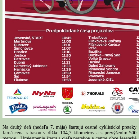
Na druhý deň (nedeľa 7. mája) štartujú cestné cyklistické preteky
Jarná cena s trasou v dĺžke 104,7 kilometrov a s prevýšením 500
metrov. „Umiestnenie štartu a cieľa pretekov v centre obce Jesenské