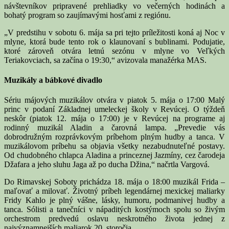
návštevníkov pripravené prehliadky vo večerných hodinách a
bohatý program so zaujímavými hosťami z regiónu.
„V predstihu v sobotu 6. mája sa pri tejto príležitosti koná aj Noc v
mlyne, ktorá bude tento rok o klaunovaní s bublinami. Podujatie,
ktoré zároveň otvára letnú sezónu v mlyne vo Veľkých
Teriakovciach, sa začína o 19:30,“ avizovala manažérka MAS.
Muzikály a bábkové divadlo
Sériu májových muzikálov otvára v piatok 5. mája o 17:00 Malý
princ v podaní Základnej umeleckej školy v Revúcej. O týždeň
neskôr (piatok 12. mája o 17:00) je v Revúcej na programe aj
rodinný muzikál Aladin a čarovná lampa. „Prevedie vás
dobrodružným rozprávkovým príbehom plným hudby a tanca. V
muzikálovom príbehu sa objavia všetky nezabudnuteľné postavy.
Od chudobného chlapca Aladina a princeznej Jazmíny, cez čarodeja
Džafara a jeho sluhu Jaga až po ducha Džina,“ načrtla Vargová.
Do Rimavskej Soboty prichádza 18. mája o 18:00 muzikál Frida –
maľovať a milovať. Životný príbeh legendárnej mexickej maliarky
Fridy Kahlo je plný vášne, lásky, humoru, podmanivej hudby a
tanca. Sólisti a tanečníci v nápaditých kostýmoch spolu so živým
orchestrom predvedú oslavu neskrotného života jednej z
najvýznamnejších maliarok 20. storočia.