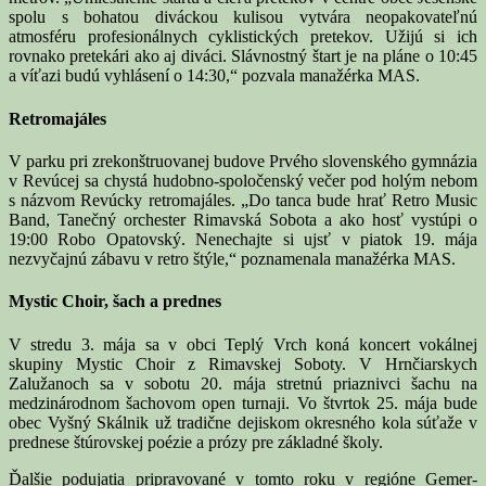
spolu s bohatou diváckou kulisou vytvára neopakovateľnú
atmosféru profesionálnych cyklistických pretekov. Užijú si ich
rovnako pretekári ako aj diváci. Slávnostný štart je na pláne o 10:45
a víťazi budú vyhlásení o 14:30,“ pozvala manažérka MAS.
Retromajáles
V parku pri zrekonštruovanej budove Prvého slovenského gymnázia
v Revúcej sa chystá hudobno-spoločenský večer pod holým nebom
s názvom Revúcky retromajáles. „Do tanca bude hrať Retro Music
Band, Tanečný orchester Rimavská Sobota a ako hosť vystúpi o
19:00 Robo Opatovský. Nenechajte si ujsť v piatok 19. mája
nezvyčajnú zábavu v retro štýle,“ poznamenala manažérka MAS.
Mystic Choir, šach a prednes
V stredu 3. mája sa v obci Teplý Vrch koná koncert vokálnej
skupiny Mystic Choir z Rimavskej Soboty. V Hrnčiarskych
Zalužanoch sa v sobotu 20. mája stretnú priaznivci šachu na
medzinárodnom šachovom open turnaji. Vo štvrtok 25. mája bude
obec Vyšný Skálnik už tradične dejiskom okresného kola súťaže v
prednese štúrovskej poézie a prózy pre základné školy.
Ďalšie podujatia pripravované v tomto roku v regióne Gemer-