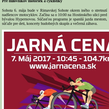
Pre milovníkov motoriek a cyklistiky
Sobota 6. mája bude v Rimavskej Sobote okrem iného o stretnutí
nadšencov motocyklov. Začína sa o 10:00 na Hostinského ulici pred
bývalou Hypernovou. Súčasťou programu je spanilá jazda mestom,
súťaže pre deti, koncerty hudobných skupín a večerná zábava.