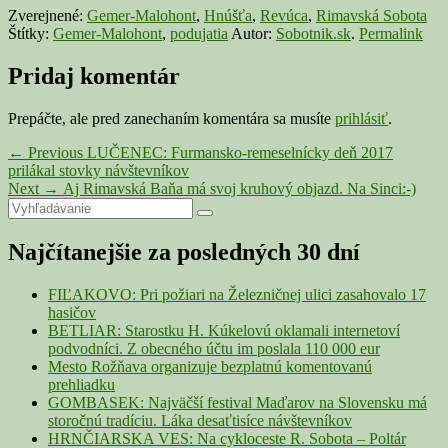
Zverejnené:
Gemer-Malohont
,
Hnúšťa
,
Revúca
,
Rimavská Sobota
Štítky:
Gemer-Malohont
,
podujatia
Autor:
Sobotnik.sk
.
Permalink
Pridaj komentár
Prepáčte, ale pred zanechaním komentára sa musíte
prihlásiť
.
Navigácia
Previous
←
Previous
LUČENEC: Furmansko-remeselnícky deň 2017
post:
prilákal stovky návštevníkov
v
Next
Next
→
Aj Rimavská Baňa má svoj kruhový objazd. Na Sinci:-)
článku
Primary
Search
post:
Search
for:
Sidebar
Najčítanejšie za posledných 30 dní
Widget
Area
FIĽAKOVO: Pri požiari na Železničnej ulici zasahovalo 17
hasičov
BETLIAR: Starostku H. Kúkelovú oklamali internetoví
podvodníci. Z obecného účtu im poslala 110 000 eur
Mesto Rožňava organizuje bezplatnú komentovanú
prehliadku
GOMBASEK: Najväčší festival Maďarov na Slovensku má
storočnú tradíciu. Láka desaťtisíce návštevníkov
HRNČIARSKA VES: Na cykloceste R. Sobota – Poltár