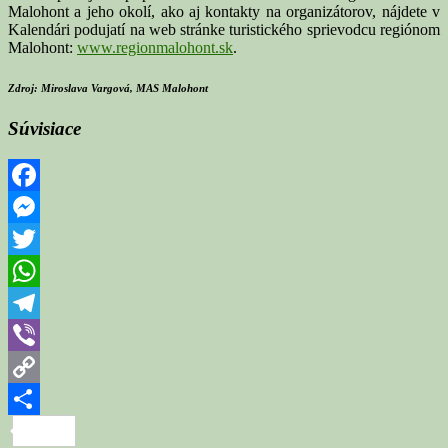
Malohont a jeho okolí, ako aj kontakty na organizátorov, nájdete v
Kalendári podujatí na web stránke turistického sprievodcu regiónom
Malohont:
www.regionmalohont.sk
.
Zdroj: Miroslava Vargová, MAS Malohont
Súvisiace
Facebook
Messenger
Twitter
WhatsApp
Telegram
Viber
Copy
Link
Share