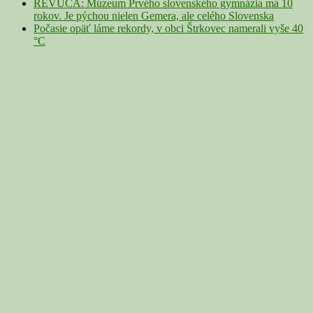
REVÚCA: Múzeum Prvého slovenského gymnázia má 10
rokov. Je pýchou nielen Gemera, ale celého Slovenska
Počasie opäť láme rekordy, v obci Štrkovec namerali vyše 40
°C