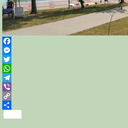
Facebook
Messenger
Twitter
WhatsApp
Telegram
Viber
Copy
Link
Share