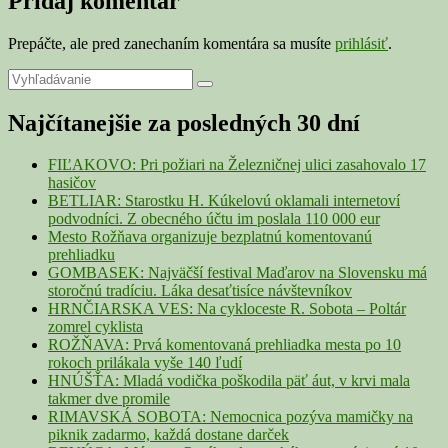
Pridaj komentár
Prepáčte, ale pred zanechaním komentára sa musíte
prihlásiť
.
Primary
Search
Search
for:
Sidebar
Najčítanejšie za posledných 30 dní
Widget
Area
FIĽAKOVO: Pri požiari na Železničnej ulici zasahovalo 17
hasičov
BETLIAR: Starostku H. Kúkelovú oklamali internetoví
podvodníci. Z obecného účtu im poslala 110 000 eur
Mesto Rožňava organizuje bezplatnú komentovanú
prehliadku
GOMBASEK: Najväčší festival Maďarov na Slovensku má
storočnú tradíciu. Láka desaťtisíce návštevníkov
HRNČIARSKA VES: Na cykloceste R. Sobota – Poltár
zomrel cyklista
ROŽŇAVA: Prvá komentovaná prehliadka mesta po 10
rokoch prilákala vyše 140 ľudí
HNÚŠŤA: Mladá vodička poškodila päť áut, v krvi mala
takmer dve promile
RIMAVSKÁ SOBOTA: Nemocnica pozýva mamičky na
piknik zadarmo, každá dostane darček