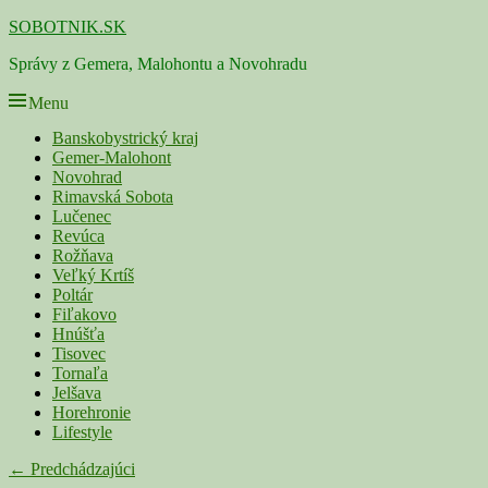
Skip
SOBOTNIK.SK
to
Správy z Gemera, Malohontu a Novohradu
content
Menu
Primárne
Banskobystrický kraj
Gemer-Malohont
menu
Novohrad
Rimavská Sobota
Lučenec
Revúca
Rožňava
Veľký Krtíš
Poltár
Fiľakovo
Hnúšťa
Tisovec
Tornaľa
Jelšava
Horehronie
Lifestyle
Navigácia
← Predchádzajúci