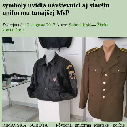
symboly uvidia návštevníci aj staršiu
uniformu tunajšej MsP
Zverejnené:
10. augusta 2017
Autor:
Sobotnik.sk
—
Žiadne
komentáre ↓
RIMAVSKÁ SOBOTA – Pôvodná uniforma Mestskej polície