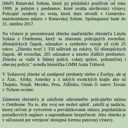
(MsP) Rimavská Sobota, ktorú jej príslušníci používali od roku
1999, je jedným z predmetov, ktoré uvidia návštevníci výstavy
Policajné symboly zo sveta, ktorú dnes otvorili v Gemersko-
malohontskom múzeu v Rimavskej Sobote. Sprístupnená bude do
31. októbra 2017.
Na výstave je prezentovaná zbierka maďarského zberateľa Lászla
Szilasa z Ostrihomu, ktorý sa zbieraniu policajných rovnošiat,
dôstojníckych čiapok, odznakov a symbolov venuje už vyše 25
rokov. „Zbierku tvorí 1 350 nášiviek na rukávy, 92 dôstojníckych
čiapok, 48 rovnošiat, 265 odznakov a mnoho ďalších predmetov.
Zbierka sa viaže k štátnej polícii, colnej správe, pohraničnej i
obecnej polícii,“ uviedla historička GMM Anita Tóthová.
V Szilasovej zbierke sú zastúpené predmety nielen z Európy, ale aj
z Ázie, Afriky, Ameriky a z takých exotických krajín ako sú
Thajsko, Nepál, Mexiko, Peru, Alžírsko, Omán či ostrov Tuvalu
v Tichom oceáne.
Zámerom zberateľa je založenie súkromného policajného múzea
v Ostrihome. Na to, aby svoj sen mohol splniť, založil aj nadáciu,
ktorej cieľom je vytvorenie a prevádzkovanie múzea, popularizácia
poriadkových orgánov a napomáhanie bezpečnosti. Jeho zbierka je
v súčasnosti pre verejnosť dostupná formou putovnej výstavy.