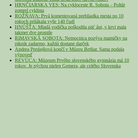
HRNČIARSKA VES: Na cykloceste R. Sobota – Poltár
zomrel cyklista
ROŽŇAVA: Prvá komentovaná prehliadka mesta po 10
rokoch prilákala vyše 140 ľudí
HNÚŠŤA: Mladá vodička poškodila päť áut, v krvi mala
takmer dve promile
RIMAVSKÁ SOBOTA: Nemocnica pozýva mamičky na
piknik zadarmo, každá dostane darček
Andrea Predajňová končí v Múzeu Betliar. Sama podala
výpoveď
REVÚCA: Múzeum Prvého slovenského gymnázia má 10
rokov. Je pýchou nielen Gemera, ale celého Slovenska