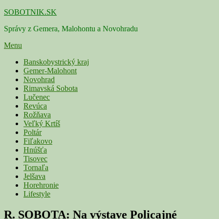
Skip
SOBOTNIK.SK
to
Správy z Gemera, Malohontu a Novohradu
content
Menu
Primárne
Banskobystrický kraj
Gemer-Malohont
menu
Novohrad
Rimavská Sobota
Lučenec
Revúca
Rožňava
Veľký Krtíš
Poltár
Fiľakovo
Hnúšťa
Tisovec
Tornaľa
Jelšava
Horehronie
Lifestyle
R. SOBOTA: Na výstave Policajné