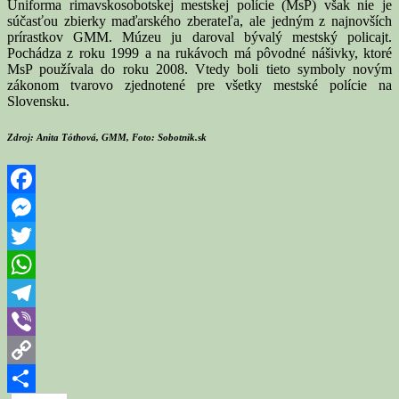
Uniforma rimavskosobotskej mestskej polície (MsP) však nie je
súčasťou zbierky maďarského zberateľa, ale jedným z najnovších
prírastkov GMM. Múzeu ju daroval bývalý mestský policajt.
Pochádza z roku 1999 a na rukávoch má pôvodné nášivky, ktoré
MsP používala do roku 2008. Vtedy boli tieto symboly novým
zákonom tvarovo zjednotené pre všetky mestské polície na
Slovensku.
Zdroj: Anita Tóthová, GMM, Foto: Sobotnik.sk
Facebook
Messenger
Twitter
WhatsApp
Telegram
Viber
Copy