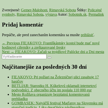
Zverejnené:
Gemer-Malohont
,
Rimavská Sobota
Štítky:
Policajné
symboly
,
Rimavská Sobota
,
výstava
Autor:
Sobotnik.sk
.
Permalink
Pridaj komentár
Prepáčte, ale pred zanechaním komentára sa musíte
prihlásiť
.
Navigácia
Previous
←
Previous
FIĽAKOVO: Františkántsky kostol bude mať nové
post:
hodinové ciferníky a zreštaurované fresky
v
Next
Next
→
FIĽAKOVO: Začali sa trojdňové Palócke dni a Dni mesta
článku
Primary
Search
post:
Search
for:
Sidebar
Najčítanejšie za posledných 30 dní
Widget
Area
FIĽAKOVO: Pri požiari na Železničnej ulici zasahuje 17
hasičov
BETLIAR: Starostku H. Kúkelovú oklamali internetoví
podvodníci. Z obecného účtu im poslala 110 000 eur
Mesto Rožňava organizuje bezplatnú komentovanú
prehliadku
GOMBASEK: Najväčší festival Maďarov na Slovensku má
storočnú tradíciu. Láka desaťtisíce návštevníkov