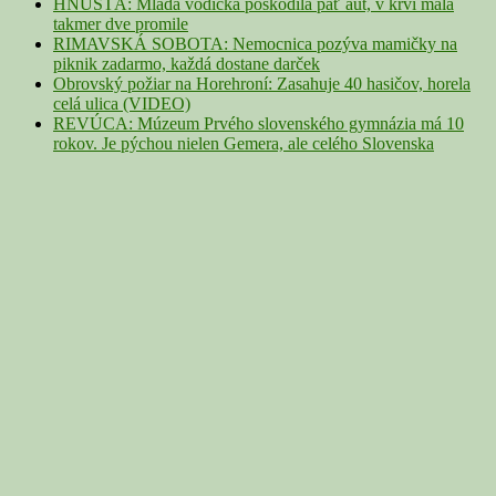
HNÚŠŤA: Mladá vodička poškodila päť áut, v krvi mala
takmer dve promile
RIMAVSKÁ SOBOTA: Nemocnica pozýva mamičky na
piknik zadarmo, každá dostane darček
Obrovský požiar na Horehroní: Zasahuje 40 hasičov, horela
celá ulica (VIDEO)
REVÚCA: Múzeum Prvého slovenského gymnázia má 10
rokov. Je pýchou nielen Gemera, ale celého Slovenska