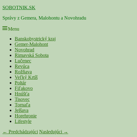
Skip
SOBOTNIK.SK
to
Správy z Gemera, Malohontu a Novohradu
content
Menu
Primárne
Banskobystrický kraj
Gemer-Malohont
menu
Novohrad
Rimavská Sobota
Lučenec
Revúca
Rožňava
Veľký Krtíš
Poltár
Fiľakovo
Hnúšťa
Tisovec
Tornaľa
Jelšava
Horehronie
Lifestyle
Navigácia
← Predchádzajúci
Nasledujúci →