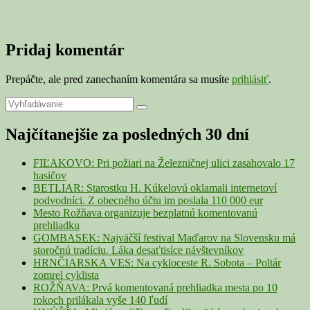
Pridaj komentár
Prepáčte, ale pred zanechaním komentára sa musíte
prihlásiť
.
Primary
Search
Search
for:
Sidebar
Najčítanejšie za posledných 30 dní
Widget
Area
FIĽAKOVO: Pri požiari na Železničnej ulici zasahovalo 17
hasičov
BETLIAR: Starostku H. Kúkelovú oklamali internetoví
podvodníci. Z obecného účtu im poslala 110 000 eur
Mesto Rožňava organizuje bezplatnú komentovanú
prehliadku
GOMBASEK: Najväčší festival Maďarov na Slovensku má
storočnú tradíciu. Láka desaťtisíce návštevníkov
HRNČIARSKA VES: Na cykloceste R. Sobota – Poltár
zomrel cyklista
ROŽŇAVA: Prvá komentovaná prehliadka mesta po 10
rokoch prilákala vyše 140 ľudí