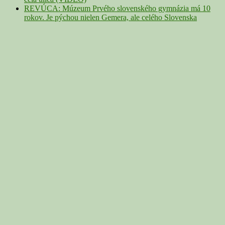
REVÚCA: Múzeum Prvého slovenského gymnázia má 10
rokov. Je pýchou nielen Gemera, ale celého Slovenska