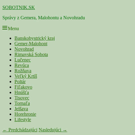
Skip
SOBOTNIK.SK
to
Správy z Gemera, Malohontu a Novohradu
content
Menu
Primárne
Banskobystrický kraj
Gemer-Malohont
menu
Novohrad
Rimavská Sobota
Lučenec
Revúca
Rožňava
Veľký Krtíš
Poltár
Fiľakovo
Hnúšťa
Tisovec
Tornaľa
Jelšava
Horehronie
Lifestyle
Navigácia
← Predchádzajúci
Nasledujúci →