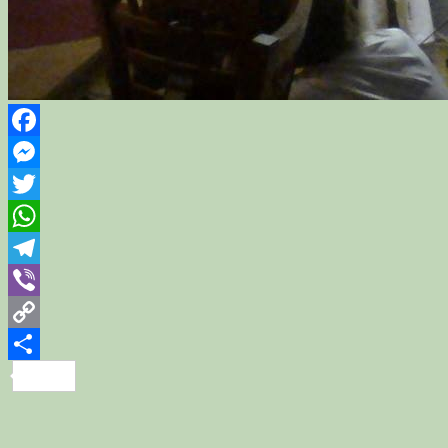
Facebook
Messenger
Twitter
WhatsApp
Telegram
Viber
Copy
Link
Share