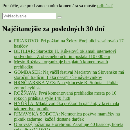
Prepáčte, ale pred zanechaním komentára sa musíte
prihlásiť
.
Primary
Search
Search
for:
Sidebar
Najčítanejšie za posledných 30 dní
Widget
Area
FIĽAKOVO: Pri požiari na Železničnej ulici zasahovalo 17
hasičov
BETLIAR: Starostku H. Kúkelovú oklamali internetoví
podvodníci. Z obecného účtu im poslala 110 000 eur
Mesto Rožňava organizuje bezplatnú komentovanú
prehliadku
GOMBASEK: Najväčší festival Maďarov na Slovensku má
storočnú tradíciu. Láka desaťtisíce návštevníkov
HRNČIARSKA VES: Na cykloceste R. Sobota – Poltár
zomrel cyklista
ROŽŇAVA: Prvá komentovaná prehliadka mesta po 10
rokoch prilákala vyše 140 ľudí
HNÚŠŤA: Mladá vodička poškodila päť áut, v krvi mala
takmer dve promile
RIMAVSKÁ SOBOTA: Nemocnica pozýva mamičky na
piknik zadarmo, každá dostane darček
Obrovský požiar na Horehroní: Zasahuje 40 hasičov, horela
celá ulica (VIDEO)