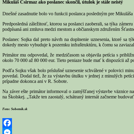
Mikuláš Csirmaz ako poslanec skončil, útulok je stále neistý
Dnešné zasadnutie bolo vo funkcii poslanca posledným pre Mikuláša 
Predposledná záležitosť, ktorou sa poslanci zaoberali, sa týka zámeru
podpísaná ani zmluva medzi mestom a občianskym združením Šťastné
Poslanec Sojka dal preto návrh na doplnenie uznesenia, ktoré sa týk
dokedy mesto vybuduje k pozemku infraštruktúru, k čomu sa zaviazal
Primátor mu odpovedal, že medzičasom sa objavila petícia s približn
okolo 70 000 až 80 000 eur. Tieto peniaze bude mať k dispozícii až p
Podľa Sojku však bolo príslušné uznesenie schválené v polovici minu
povedal. Dodal tiež, že za výstavbu útulku v jednej z minulých petíci
prípadne dokonca ani v R. Sobote.
Na záver ešte primátor informoval o zamýšľanej výstavbe väznice na
na Školskej. „Takže ten zaostalý, schátraný internát začneme budova
Foto: Sobotnik.sk
Facebook