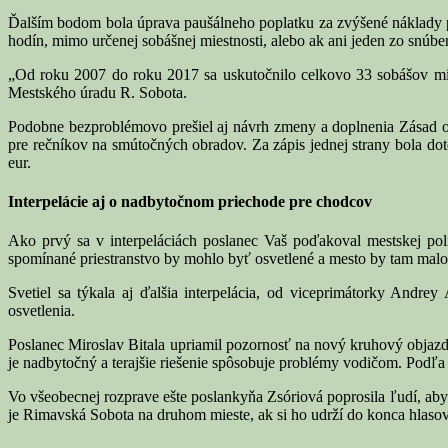
Ďalším bodom bola úprava paušálneho poplatku za zvýšené náklady p
hodín, mimo určenej sobášnej miestnosti, alebo ak ani jeden zo snúben
„Od roku 2007 do roku 2017 sa uskutočnilo celkovo 33 sobášov mim
Mestského úradu R. Sobota.
Podobne bezproblémovo prešiel aj návrh zmeny a doplnenia Zásad 
pre rečníkov na smútočných obradov. Za zápis jednej strany bola dot
eur.
Interpelácie aj o nadbytočnom priechode pre chodcov
Ako prvý sa v interpeláciách poslanec Vaš poďakoval mestskej polí
spomínané priestranstvo by mohlo byť osvetlené a mesto by tam malo 
Svetiel sa týkala aj ďalšia interpelácia, od viceprimátorky Andr
osvetlenia.
Poslanec Miroslav Bitala upriamil pozornosť na nový kruhový objaz
je nadbytočný a terajšie riešenie spôsobuje problémy vodičom. Podľa 
Vo všeobecnej rozprave ešte poslankyňa Zsóriová poprosila ľudí, ab
je Rimavská Sobota na druhom mieste, ak si ho udrží do konca hlasov