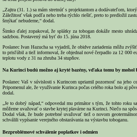
„Zajtra (31. 1.) sa mám stretnúť s projektantom a dodávateľom, ktorý
Záležitosť však podľa neho treba rýchlo riešiť, preto to predložil za
šmýkať nebudeme,“ dodal.
Šimko ďalej zopakoval, že splátky za tobogan dokáže mesto uhrádz
sadzbou. Postavený má byť do 15. júna 2018.
Poslanec Ivan Hazucha sa vyjadril, že obidve zariadenia môžu zvýšiť
to prisľúbil a tiež informoval, že objednal nové čerpadlo za 12 000 
teplotu vody z 31 na zhruba 34 stupňov.
Na Kurinci budú možno aj kryté bazény, vďaka tomu by mohol b
Poslanec Vaš v súvislosti s Kurincom upriamil pozornosť na jeho c
Pripomenul ale, že využívanie Kurinca počas celého roka bolo aj p
dodal.
„Je to dobrý nápad,“ odpovedal mu primátor s tým, že tohto roku sa 
môžeme uvažovať o stavbe krytej plavárne na Kurinci. Niečo na spôso
Dodal však, že bude potrebné uvažovať tiež o novom geotermálnom
schválili vypísanie verejného obstarávania na výstavbu toboganu.
Bezproblémové schválenie poplatkov i odmien