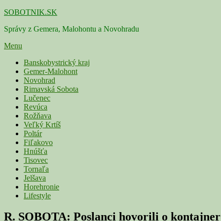
Skip
SOBOTNIK.SK
to
Správy z Gemera, Malohontu a Novohradu
content
Menu
Primárne
Banskobystrický kraj
Gemer-Malohont
menu
Novohrad
Rimavská Sobota
Lučenec
Revúca
Rožňava
Veľký Krtíš
Poltár
Fiľakovo
Hnúšťa
Tisovec
Tornaľa
Jelšava
Horehronie
Lifestyle
R. SOBOTA: Poslanci hovorili o kontajnero