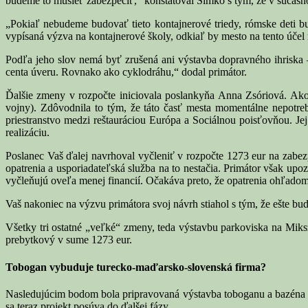
budeme to musieť zabezpečiť,“ konštatoval Šimko s tým, že v súčasno
„Pokiaľ nebudeme budovať tieto kontajnerové triedy, rómske deti b
vypísaná výzva na kontajnerové školy, odkiaľ by mesto na tento účel 
Podľa jeho slov nemá byť zrušená ani výstavba dopravného ihriska 
centa úveru. Rovnako ako cyklodráhu,“ dodal primátor.
Ďalšie zmeny v rozpočte iniciovala poslankyňa Anna Zsóriová. Ako
vojny). Zdôvodnila to tým, že táto časť mesta momentálne nepotr
priestranstvo medzi reštauráciou Európa a Sociálnou poisťovňou. Je
realizáciu.
Poslanec Vaš ďalej navrhoval vyčleniť v rozpočte 1273 eur na zabez
opatrenia a usporiadateľská služba na to nestačia. Primátor však upo
vyčleňujú oveľa menej financií. Očakáva preto, že opatrenia ohľadom
Vaš nakoniec na výzvu primátora svoj návrh stiahol s tým, že ešte bud
Všetky tri ostatné „veľké“ zmeny, teda výstavbu parkoviska na Mikszá
prebytkový v sume 1273 eur.
Tobogan vybuduje turecko-maďarsko-slovenská firma?
Nasledujúcim bodom bola pripravovaná výstavba toboganu a bazéna s 
sa teraz projekt posúva do ďalšej fázy.