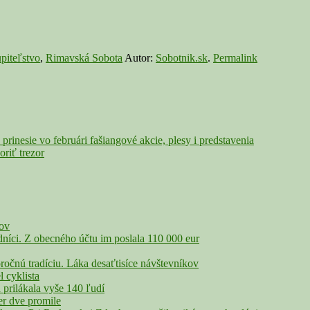
piteľstvo
,
Rimavská Sobota
Autor:
Sobotnik.sk
.
Permalink
ie vo februári fašiangové akcie, plesy i predstavenia
riť trezor
čov
íci. Z obecného účtu im poslala 110 000 eur
nú tradíciu. Láka desaťtisíce návštevníkov
cyklista
rilákala vyše 140 ľudí
r dve promile