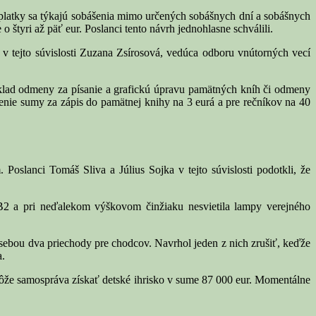
platky sa týkajú sobášenia mimo určených sobášnych dní a sobášnych
 štyri až päť eur. Poslanci tento návrh jednohlasne schválili.
 tejto súvislosti Zuzana Zsírosová, vedúca odboru vnútorných vecí
lad odmeny za písanie a grafickú úpravu pamätných kníh či odmeny
šenie sumy za zápis do pamätnej knihy na 3 eurá a pre rečníkov na 40
oslanci Tomáš Sliva a Július Sojka v tejto súvislosti podotkli, že
u B2 a pri neďalekom výškovom činžiaku nesvietila lampy verejného
ebou dva priechody pre chodcov. Navrhol jeden z nich zrušiť, keďže
a.
môže samospráva získať detské ihrisko v sume 87 000 eur. Momentálne