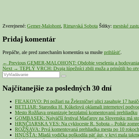
Zverejnené:
Gemer-Malohont
,
Rimavská Sobota
Štítky:
mestské zastu
Pridaj komentár
Prepáčte, ale pred zanechaním komentára sa musíte
prihlásiť
.
Navigácia
Previous
←
Previous
GEMER-MALOHONT: Obdobie veselenia a hodovania prines
Next
post:
Next
→
TEPLÝ VRCH: Dvaja lúpežníci zbili muža a prinútili ho otvo
v
Primary
Search
post:
Search
článku
for:
Sidebar
Najčítanejšie za posledných 30 dní
Widget
Area
FIĽAKOVO: Pri požiari na Železničnej ulici zasahuje 17 hasi
BETLIAR: Starostku H. Kúkelovú oklamali internetoví podvodn
Mesto Rožňava organizuje bezplatnú komentovanú prehliadku
GOMBASEK: Najväčší festival Maďarov na Slovensku má storoč
HRNČIARSKA VES: Na cykloceste R. Sobota – Poltár zomrel 
ROŽŇAVA: Prvá komentovaná prehliadka mesta po 10 rokoch p
HNÚŠŤA: Mladá vodička poškodila päť áut, v krvi mala takme