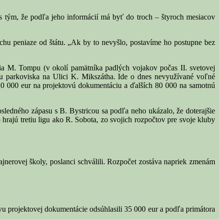
s tým, že podľa jeho informácií má byť do troch – štyroch mesiacov
chu peniaze od štátu. „Ak by to nevyšlo, postavíme ho postupne bez
ia M. Tompu (v okolí pamätníka padlých vojakov počas II. svetovej
u parkoviska na Ulici K. Mikszátha. Ide o dnes nevyužívané voľné
a 20 000 eur na projektovú dokumentáciu a ďalších 80 000 na samotnú
sledného zápasu s B. Bystricou sa podľa neho ukázalo, že doterajšie
hrajú tretiu ligu ako R. Sobota, zo svojich rozpočtov pre svoje kluby
tajnerovej školy, poslanci schválili. Rozpočet zostáva napriek zmenám
u projektovej dokumentácie odsúhlasili 35 000 eur a podľa primátora