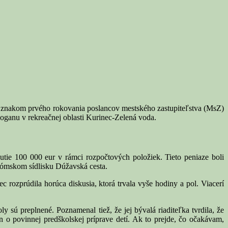
nakom prvého rokovania poslancov mestského zastupiteľstva (MsZ)
boganu v rekreačnej oblasti Kurinec-Zelená voda.
utie 100 000 eur v rámci rozpočtových položiek. Tieto peniaze boli
 rómskom sídlisku Dúžavská cesta.
 rozprúdila horúca diskusia, ktorá trvala vyše hodiny a pol. Viacerí
y sú preplnené. Poznamenal tiež, že jej bývalá riaditeľka tvrdila, že
n o povinnej predškolskej príprave detí. Ak to prejde, čo očakávam,