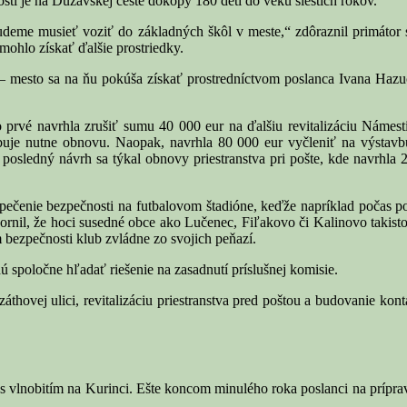
sti je na Dúžavskej ceste dokopy 180 detí do veku šiestich rokov.
udeme musieť voziť do základných škôl v meste,“ zdôraznil primátor 
mohlo získať ďalšie prostriedky.
– mesto sa na ňu pokúša získať prostredníctvom poslanca Ivana Hazu
 prvé navrhla zrušiť sumu 40 000 eur na ďalšiu revitalizáciu Námest
ebuje nutne obnovu. Naopak, navrhla 80 000 eur vyčleniť na výstavb
j posledný návrh sa týkal obnovy priestranstva pri pošte, kde navrhl
pečenie bezpečnosti na futbalovom štadióne, keďže napríklad počas po
zornil, že hoci susedné obce ako Lučenec, Fiľakovo či Kalinovo takisto 
 bezpečnosti klub zvládne zo svojich peňazí.
ú spoločne hľadať riešenie na zasadnutí príslušnej komisie.
thovej ulici, revitalizáciu priestranstva pred poštou a budovanie kon
vlnobitím na Kurinci. Ešte koncom minulého roka poslanci na príprav