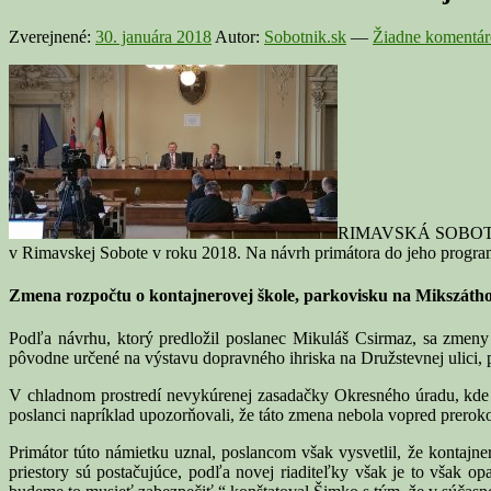
Zverejnené:
30. januára 2018
Autor:
Sobotnik.sk
—
Žiadne komentár
RIMAVSKÁ SOBOTA – D
v Rimavskej Sobote v roku 2018. Na návrh primátora do jeho programu 
Zmena rozpočtu o kontajnerovej škole, parkovisku na Mikszáthovej
Podľa návrhu, ktorý predložil poslanec Mikuláš Csirmaz, sa zmeny 
pôvodne určené na výstavu dopravného ihriska na Družstevnej ulici,
V chladnom prostredí nevykúrenej zasadačky Okresného úradu, kde si 
poslanci napríklad upozorňovali, že táto zmena nebola vopred prerok
Primátor túto námietku uznal, poslancom však vysvetlil, že kontajner
priestory sú postačujúce, podľa novej riaditeľky však je to však o