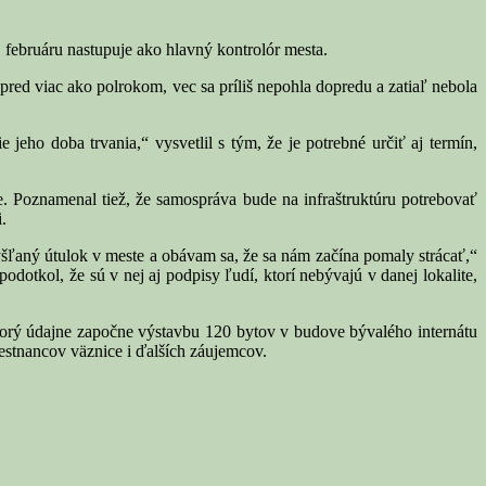
februáru nastupuje ako hlavný kontrolór mesta.
 pred viac ako polrokom, vec sa príliš nepohla dopredu a zatiaľ nebola
jeho doba trvania,“ vysvetlil s tým, že je potrebné určiť aj termín,
te. Poznamenal tiež, že samospráva bude na infraštruktúru potrebovať
.
ýšľaný útulok v meste a obávam sa, že sa nám začína pomaly strácať,“
odotkol, že sú v nej aj podpisy ľudí, ktorí nebývajú v danej lokalite,
ktorý údajne započne výstavbu 120 bytov v budove bývalého internátu
estnancov väznice i ďalších záujemcov.