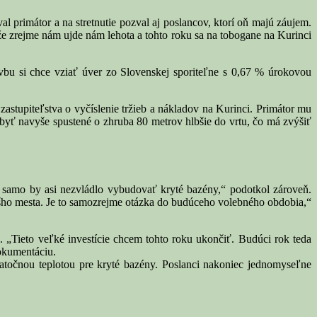
l primátor a na stretnutie pozval aj poslancov, ktorí oň majú záujem.
, že zrejme nám ujde nám lehota a tohto roku sa na tobogane na Kurinci
vbu si chce vziať úver zo Slovenskej sporiteľne s 0,67 % úrokovou
astupiteľstva o vyčíslenie tržieb a nákladov na Kurinci. Primátor mu
á byť navyše spustené o zhruba 80 metrov hlbšie do vrtu, čo má zvýšiť
a samo by asi nezvládlo vybudovať kryté bazény,“ podotkol zároveň.
šho mesta. Je to samozrejme otázka do budúceho volebného obdobia,“
e. „Tieto veľké investície chcem tohto roku ukončiť. Budúci rok teda
dokumentáciu.
točnou teplotou pre kryté bazény. Poslanci nakoniec jednomyseľne