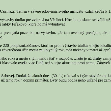
Csirmaza. Ten sa v závere rokovania svojho mandátu vzdal, keďže k 1. 
 výstavby útulku pre zvieratá na Včelinci. Hoci ho poslanci schválili už
 labky Fiľakovo, ktoré ho má vybudovať.
a prenajatia pozemku na výstavbu. „Je tam uvedený prenájom, ale nie 
o.
e 220 podpismi,občanov, ktorí sú proti výstavbe útulku v tejto lokali
o záverečnom účte mesta za uplynulý rok, teda niekedy v marci až apríli
lého roka a mesto s tým malo rátať v rozpočte. „Toto je už druhý zam
i hlasovalo oveľa viac ľudí, než v tejto aktuálnej proti nemu. Zároveň p
 Sabovej. Dodal, že akurát dnes (30. 1.) rokoval s istým stavbárom, 
ť už tento rok,“ doplnil primátor. Byty budú podľa neho určené pre zam