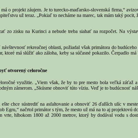
 má o projekt záujem. Je to turecko-maďarsko-slovenská firma,“ avizova
stupiteľstvu už teraz. „Pokiaľ to necháme na marec, tak mám taký pocit
ať zo zisku na Kurinci a nebude treba siahať na rozpočet. Na výsta
 návštevnosť rekreačnej oblasti, požiadal však primátora do budúceho z
eur, ktoré má slúžiť ako záloha, keby sa súčasné pokazilo. Čerpadlo m
yť otvorený celoročne
eloročné využitie. „Viem však, že by to pre mesto bola veľká záťaž 
ôvodným zámerom. „Skúsme obnoviť túto víziu. Veď je to budúcnosť ná
ešte chce sústrediť na asfaltovanie a obnoviť 26 ďalších ulíc v mest
b Egru,“ načrtol primátor s tým, že mesto už má na to aj projektovú 
 vrte, hlbokom 1800 až 2000 metrov, ktorý by dodával vodu s dosta