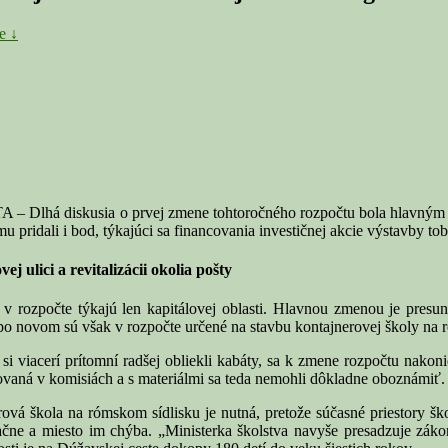
e ↓
lhá diskusia o prvej zmene tohtoročného rozpočtu bola hlavným z
pridali i bod, týkajúci sa financovania investičnej akcie výstavby to
 ulici a revitalizácii okolia pošty
v rozpočte týkajú len kapitálovej oblasti. Hlavnou zmenou je presun
 po novom sú však v rozpočte určené na stavbu kontajnerovej školy na
viacerí prítomní radšej obliekli kabáty, sa k zmene rozpočtu nakoniec
ovaná v komisiách a s materiálmi sa teda nemohli dôkladne oboznámiť.
ová škola na rómskom sídlisku je nutná, pretože súčasné priestory škol
pačne a miesto im chýba. „Ministerka školstva navyše presadzuje záko