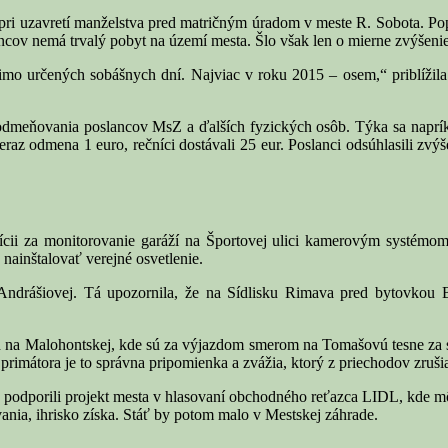
ri uzavretí manželstva pred matričným úradom v meste R. Sobota. Po
cov nemá trvalý pobyt na území mesta. Šlo však len o mierne zvýšenie o
o určených sobášnych dní. Najviac v roku 2015 – osem,“ priblížila v
odmeňovania poslancov MsZ a ďalších fyzických osôb. Týka sa naprík
eraz odmena 1 euro, rečníci dostávali 25 eur. Poslanci odsúhlasili zvý
cii za monitorovanie garáží na Športovej ulici kamerovým systémom. P
nainštalovať verejné osvetlenie.
ey Andrášiovej. Tá upozornila, že na Sídlisku Rimava pred bytovko
d na Malohontskej, kde sú za výjazdom smerom na Tomašovú tesne za s
primátora je to správna pripomienka a zvážia, ktorý z priechodov zruši
y podporili projekt mesta v hlasovaní obchodného reťazca LIDL, kde 
ania, ihrisko získa. Stáť by potom malo v Mestskej záhrade.