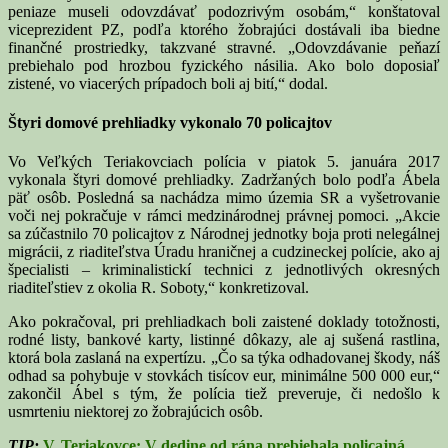
peniaze museli odovzdávať podozrivým osobám,“ konštatoval
viceprezident PZ, podľa ktorého žobrajúci dostávali iba biedne
finančné prostriedky, takzvané stravné. „Odovzdávanie peňazí
prebiehalo pod hrozbou fyzického násilia. Ako bolo doposiaľ
zistené, vo viacerých prípadoch boli aj bití,“ dodal.
Štyri domové prehliadky vykonalo 70 policajtov
Vo Veľkých Teriakovciach polícia v piatok 5. januára 2017
vykonala štyri domové prehliadky. Zadržaných bolo podľa Ábela
päť osôb. Posledná sa nachádza mimo územia SR a vyšetrovanie
voči nej pokračuje v rámci medzinárodnej právnej pomoci. „Akcie
sa zúčastnilo 70 policajtov z Národnej jednotky boja proti nelegálnej
migrácii, z riaditeľstva Úradu hraničnej a cudzineckej polície, ako aj
špecialisti – kriminalistickí technici z jednotlivých okresných
riaditeľstiev z okolia R. Soboty,“ konkretizoval.
Ako pokračoval, pri prehliadkach boli zaistené doklady totožnosti,
rodné listy, bankové karty, listinné dôkazy, ale aj sušená rastlina,
ktorá bola zaslaná na expertízu. „Čo sa týka odhadovanej škody, náš
odhad sa pohybuje v stovkách tisícov eur, minimálne 500 000 eur,“
zakončil Ábel s tým, že polícia tiež preveruje, či nedošlo k
usmrteniu niektorej zo žobrajúcich osôb.
TIP:
V. Teriakovce: V dedine od rána prebiehala policajná