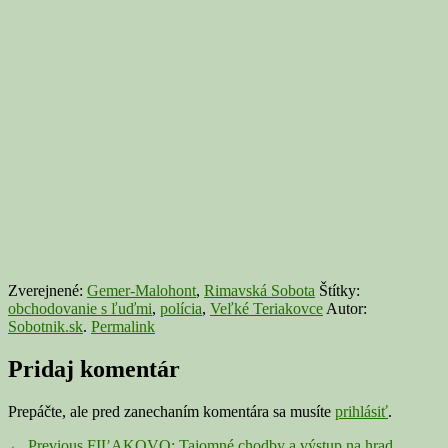
Zverejnené:
Gemer-Malohont
,
Rimavská Sobota
Štítky:
obchodovanie s ľuďmi
,
polícia
,
Veľké Teriakovce
Autor:
Sobotnik.sk
.
Permalink
Pridaj komentár
Prepáčte, ale pred zanechaním komentára sa musíte
prihlásiť
.
Previous
←
Previous
FIĽAKOVO: Tajomné chodby a výstup na hrad