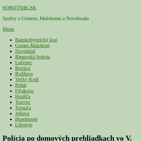
Skip
SOBOTNIK.SK
to
Správy z Gemera, Malohontu a Novohradu
content
Menu
Primárne
Banskobystrický kraj
Gemer-Malohont
menu
Novohrad
Rimavská Sobota
Lučenec
Revúca
Rožňava
Veľký Krtíš
Poltár
Fiľakovo
Hnúšťa
Tisovec
Tornaľa
Jelšava
Horehronie
Lifestyle
Polícia po domových prehliadkach vo V.