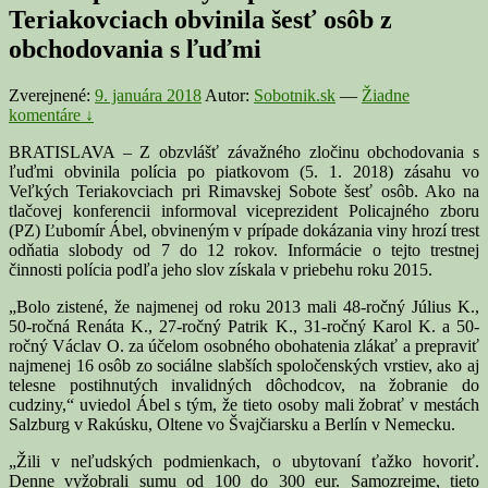
Teriakovciach obvinila šesť osôb z
obchodovania s ľuďmi
Zverejnené:
9. januára 2018
Autor:
Sobotnik.sk
—
Žiadne
komentáre ↓
BRATISLAVA – Z obzvlášť závažného zločinu obchodovania s
ľuďmi obvinila polícia po piatkovom (5. 1. 2018) zásahu vo
Veľkých Teriakovciach pri Rimavskej Sobote šesť osôb. Ako na
tlačovej konferencii informoval viceprezident Policajného zboru
(PZ) Ľubomír Ábel, obvineným v prípade dokázania viny hrozí trest
odňatia slobody od 7 do 12 rokov. Informácie o tejto trestnej
činnosti polícia podľa jeho slov získala v priebehu roku 2015.
„Bolo zistené, že najmenej od roku 2013 mali 48-ročný Július K.,
50-ročná Renáta K., 27-ročný Patrik K., 31-ročný Karol K. a 50-
ročný Václav O. za účelom osobného obohatenia zlákať a prepraviť
najmenej 16 osôb zo sociálne slabších spoločenských vrstiev, ako aj
telesne postihnutých invalidných dôchodcov, na žobranie do
cudziny,“ uviedol Ábel s tým, že tieto osoby mali žobrať v mestách
Salzburg v Rakúsku, Oltene vo Švajčiarsku a Berlín v Nemecku.
„Žili v neľudských podmienkach, o ubytovaní ťažko hovoriť.
Denne vyžobrali sumu od 100 do 300 eur. Samozrejme, tieto