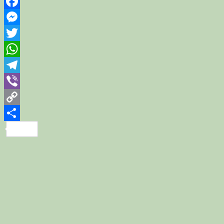
Facebook
Messenger
Twitter
WhatsApp
Telegram
Viber
Copy
Link
Share