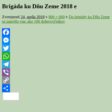
v
Brigáda ku Dňu Zeme 2018 e
galérii
Zverejnené
24. apríla 2018
v
800 × 600
v
Do brigády ku Dňu Zeme
sa zapojilo viac ako 160 dobrovoľníkov
Facebook
Messenger
Twitter
WhatsApp
Telegram
Viber
Copy
Link
Share