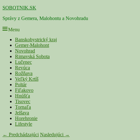
Skip
SOBOTNIK.SK
to
Správy z Gemera, Malohontu a Novohradu
content
Menu
Primárne
Banskobystrický kraj
Gemer-Malohont
menu
Novohrad
Rimavská Sobota
Lučenec
Revúca
Rožňava
Veľký Krtíš
Poltár
Fiľakovo
Hnúšťa
Tisovec
Tornaľa
Jelšava
Horehronie
Lifestyle
Navigácia
← Predchádzajúci
Nasledujúci →