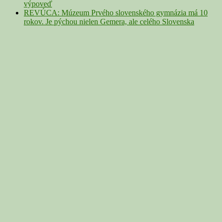
výpoveď
REVÚCA: Múzeum Prvého slovenského gymnázia má 10
rokov. Je pýchou nielen Gemera, ale celého Slovenska