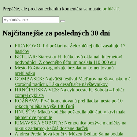
Prepáčte, ale pred zanechaním komentára sa musíte
prihlásiť
.
Primary
Search
Search
for:
Sidebar
Najčítanejšie za posledných 30 dní
Widget
Area
FIĽAKOVO: Pri požiari na Železničnej ulici zasahuje 17
hasičov
BETLIAR: Starostku H. Kúkelovú oklamali internetoví
podvodníci. Z obecného účtu im poslala 110 000 eur
Mesto Rožňava organizuje bezplatnú komentovanú
prehliadku
GOMBASEK: Najväčší festival Maďarov na Slovensku má
storočnú tradíciu. Láka desaťtisíce návštevníkov
HRNČIARSKA VES: Na cykloceste R. Sobota – Poltár
zomrel cyklista
ROŽŇAVA: Prvá komentovaná prehliadka mesta po 10
rokoch prilákala vyše 140 ľudí
HNÚŠŤA: Mladá vodička poškodila päť áut, v krvi mala
takmer dve promile
RIMAVSKÁ SOBOTA: Nemocnica pozýva mamičky na
piknik zadarmo, každá dostane darček
Andrea Predajňová končí v Múzeu Betliar. Sama podala