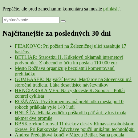
Prepáčte, ale pred zanechaním komentára sa musíte
prihlásiť
.
Primary
Search
Search
for:
Sidebar
Najčítanejšie za posledných 30 dní
Widget
Area
FIĽAKOVO: Pri požiari na Železničnej ulici zasahuje 17
hasičov
BETLIAR: Starostku H. Kúkelovú oklamali internetoví
podvodníci. Z obecného účtu im poslala 110 000 eur
Mesto Rožňava organizuje bezplatnú komentovanú
prehliadku
GOMBASEK: Najväčší festival Maďarov na Slovensku má
storočnú tradíciu. Láka desaťtisíce návštevníkov
HRNČIARSKA VES: Na cykloceste R. Sobota – Poltár
zomrel cyklista
ROŽŇAVA: Prvá komentovaná prehliadka mesta po 10
rokoch prilákala vyše 140 ľudí
HNÚŠŤA: Mladá vodička poškodila päť áut, v krvi mala
takmer dve promile
BBSK zrekonštruoval 11 úsekov ciest v Rimavskosobotskom
okrese. Pri Ratkovskej Zdychave použil unikátnu technológiu
Andrea Predajňová končí v Múzeu Betliar. Sama podala