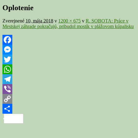
v
Oplotenie
galérii
Zverejnené
10. mája 2018
v
1200 × 675
v
R. SOBOTA: Práce v
Mestskej záhrade pokračujú, pribudol mostík v plážovom kúpalisku
Facebook
Messenger
Twitter
WhatsApp
Telegram
Viber
Copy
Link
Share