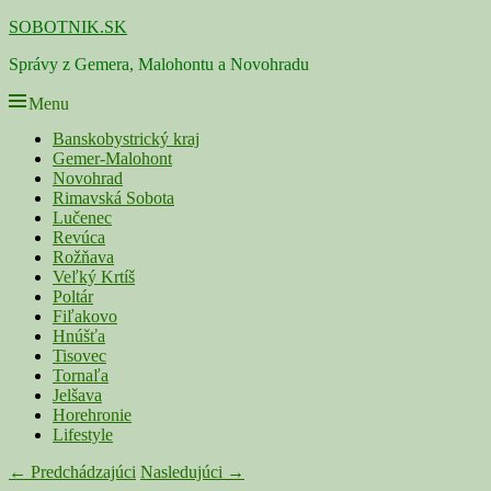
Skip
SOBOTNIK.SK
to
Správy z Gemera, Malohontu a Novohradu
content
Menu
Primárne
Banskobystrický kraj
Gemer-Malohont
menu
Novohrad
Rimavská Sobota
Lučenec
Revúca
Rožňava
Veľký Krtíš
Poltár
Fiľakovo
Hnúšťa
Tisovec
Tornaľa
Jelšava
Horehronie
Lifestyle
Navigácia
← Predchádzajúci
Nasledujúci →