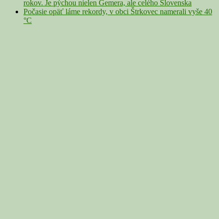
rokov. Je pýchou nielen Gemera, ale celého Slovenska
Počasie opäť láme rekordy, v obci Štrkovec namerali vyše 40
°C