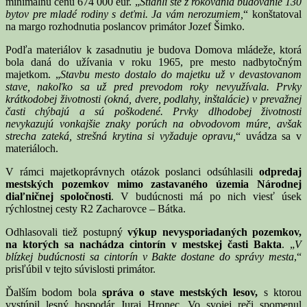
minimálnu cenu 674 000 eur. „
Stiahli ste z rokovania budovanie 130
bytov pre mladé rodiny s deťmi. Ja vám nerozumiem,
“ konštatoval
na margo rozhodnutia poslancov primátor Jozef Šimko.
Podľa materiálov k zasadnutiu je budova Domova mládeže, ktorá
bola daná do užívania v roku 1965, pre mesto nadbytočným
majetkom. „
Stavbu mesto dostalo do majetku už v devastovanom
stave, nakoľko sa už pred prevodom roky nevyužívala. Prvky
krátkodobej životnosti (okná, dvere, podlahy, inštalácie) v prevažnej
časti chýbajú a sú poškodené. Prvky dlhodobej životnosti
nevykazujú vonkajšie znaky porúch na obvodovom múre, avšak
strecha zateká, strešná krytina si vyžaduje opravu,
“ uvádza sa v
materiáloch.
V rámci majetkoprávnych otázok poslanci odsúhlasili
odpredaj
mestských pozemkov mimo zastavaného územia Národnej
diaľničnej spoločnosti
. V budúcnosti má po nich viesť úsek
rýchlostnej cesty R2 Zacharovce – Bátka.
Odhlasovali tiež postupný
výkup nevysporiadaných pozemkov,
na ktorých sa nachádza cintorín v mestskej časti Bakta
. „
V
blízkej budúcnosti sa cintorín v Bakte dostane do správy mesta
,“
prisľúbil v tejto súvislosti primátor.
Ďalším bodom bola
správa o stave mestských lesov,
s ktorou
vystúpil lesný hospodár Juraj Hronec. Vo svojej reči spomenul