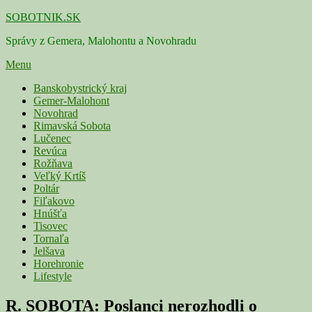
Skip
SOBOTNIK.SK
to
Správy z Gemera, Malohontu a Novohradu
content
Menu
Primárne
Banskobystrický kraj
Gemer-Malohont
menu
Novohrad
Rimavská Sobota
Lučenec
Revúca
Rožňava
Veľký Krtíš
Poltár
Fiľakovo
Hnúšťa
Tisovec
Tornaľa
Jelšava
Horehronie
Lifestyle
R. SOBOTA: Poslanci nerozhodli o