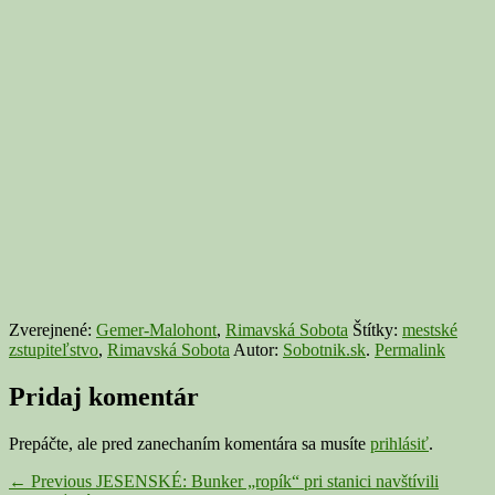
Zverejnené:
Gemer-Malohont
,
Rimavská Sobota
Štítky:
mestské
zstupiteľstvo
,
Rimavská Sobota
Autor:
Sobotnik.sk
.
Permalink
Pridaj komentár
Prepáčte, ale pred zanechaním komentára sa musíte
prihlásiť
.
Navigácia
Previous
←
Previous
JESENSKÉ: Bunker „ropík“ pri stanici navštívili