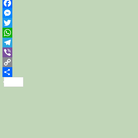
Facebook
Messenger
Twitter
WhatsApp
Telegram
Viber
Copy
Link
Share