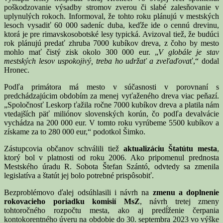
poškodzovanie výsadby stromov zverou či slabé zalesňovanie v
uplynulých rokoch. Informoval, že tohto roku plánujú v mestských
lesoch vysadiť 60 000 sadeníc duba, keďže ide o cennú drevinu,
ktorá je pre rimavskosobotské lesy typická. Avizoval tiež, že budúci
rok plánujú predať zhruba 7000 kubíkov dreva, z čoho by mesto
mohlo mať čistý zisk okolo 300 000 eur. „
V globále je stav
mestských lesov uspokojivý, treba ho udržať a zveľaďova
ť,“ dodal
Hronec.
Podľa primátora má mesto v súčasnosti v porovnaní s
predchádzajúcim obdobím za menej vyťaženého dreva viac peňazí.
„Spoločnosť Leskorp ťažila ročne 7000 kubíkov dreva a platila nám
vtedajších päť miliónov slovenských korún, čo podľa devalvácie
vychádza na 200 000 eur. V tomto roku vyrúbeme 5500 kubíkov a
získame za to 280 000 eur,“ podotkol Šimko.
Zástupcovia občanov schválili tiež
aktualizáciu Štatútu mesta
,
ktorý bol v platnosti od roku 2006. Ako pripomenul prednosta
Mestského úradu R. Sobota Štefan Szántó, odvtedy sa zmenila
legislatíva a štatút jej bolo potrebné prispôsobiť.
Bezproblémovo ďalej odsúhlasili i návrh na
zmenu a doplnenie
rokovacieho poriadku komisií MsZ
, návrh tretej zmeny
tohtoročného rozpočtu mesta, ako aj predĺženie čerpania
kontokorentného úveru na obdobie do 30. septembra 2023 vo výške