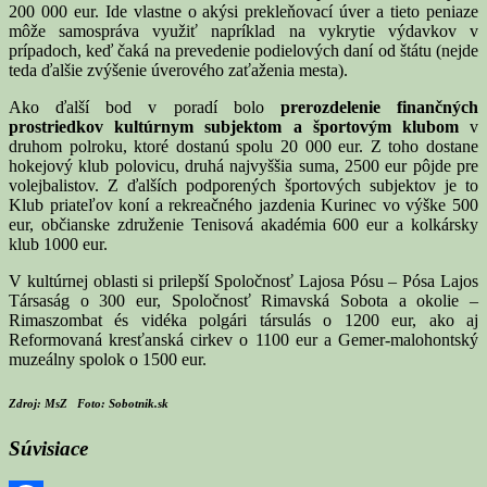
200 000 eur. Ide vlastne o akýsi prekleňovací úver a tieto peniaze
môže samospráva využiť napríklad na vykrytie výdavkov v
prípadoch, keď čaká na prevedenie podielových daní od štátu (nejde
teda ďalšie zvýšenie úverového zaťaženia mesta).
Ako ďalší bod v poradí bolo
prerozdelenie finančných
prostriedkov kultúrnym subjektom a športovým klubom
v
druhom polroku, ktoré dostanú spolu 20 000 eur. Z toho dostane
hokejový klub polovicu, druhá najvyššia suma, 2500 eur pôjde pre
volejbalistov. Z ďalších podporených športových subjektov je to
Klub priateľov koní a rekreačného jazdenia Kurinec vo výške 500
eur, občianske združenie Tenisová akadémia 600 eur a kolkársky
klub 1000 eur.
V kultúrnej oblasti si prilepší Spoločnosť Lajosa Pósu – Pósa Lajos
Társaság o 300 eur, Spoločnosť Rimavská Sobota a okolie –
Rimaszombat és vidéka polgári társulás o 1200 eur, ako aj
Reformovaná kresťanská cirkev o 1100 eur a Gemer-malohontský
muzeálny spolok o 1500 eur.
Zdroj: MsZ Foto: Sobotnik.sk
Súvisiace