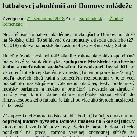
futbalovej akadémii ani Domove mládeže
Zverejnené:
25. septembra 2018
Autor:
Sobotnik.sk
—
Žiadne
komentáre ↓
Nejasný osud futbalovej akadémie aj niekdajšieho Domova mládeže
na Školskej ulici. To sú hlavné dva momenty z úvodu dnešného (27.
9. 2018) rokovania mestského zastupiteľstva v Rimavskej Sobote.
Hneď v úvode poslanci totiž stiahli z rokovania obidva spomínané
body. Prvý sa konkrétne týkal
spolupráce Mestského športového
klubu s maďarskou spoločnosťou Borsodsport Invest Kft
pri
vytvorení futbalovej akadémie v meste. (Tu len pripomeňme ‘šumy‘,
podľa ktorých chcú radní s konečným rozhodnutím v tejto veci
počkať do nasledujúceho volebného obdobia, kedy bude nový
mestský parlament a možno aj primátor). Investícia za zhruba 4
milióny eur, ktorú údajne plánuje maďarská strana vložiť do
rimavskosobotského futbalu, je tak aj po viac ako štyroch mesiacoch
stále neistá.
Zástupcovia občanov takisto stiahli bod, týkajúci sa návrhu na
odpredaj budovy bývalého Domova mládeže na Školskej ulici
, v
ktorom mali vzniknúť nové byty. Vedenie mesta budovu chcelo
ponúknuť na predaj formou verejnej obchodnej súťaže za