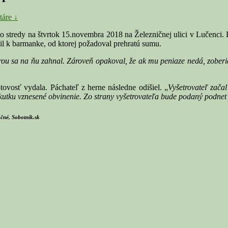
áre ↓
o stredy na štvrtok 15.novembra 2018 na Železničnej ulici v Lučenci.
il k barmanke, od ktorej požadoval prehratú sumu.
ou sa na ňu zahnal. Zároveň opakoval, že ak mu peniaze nedá, zoberie 
ovosť vydala. Páchateľ z herne následne odišiel. „
Vyšetrovateľ začal 
utku vznesené obvinenie. Zo strany vyšetrovateľa bude podaný podnet 
ačné, Sobotnik.sk