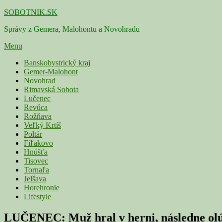
Skip
SOBOTNIK.SK
to
Správy z Gemera, Malohontu a Novohradu
content
Menu
Primárne
Banskobystrický kraj
Gemer-Malohont
menu
Novohrad
Rimavská Sobota
Lučenec
Revúca
Rožňava
Veľký Krtíš
Poltár
Fiľakovo
Hnúšťa
Tisovec
Tornaľa
Jelšava
Horehronie
Lifestyle
LUČENEC: Muž hral v herni, následne ol