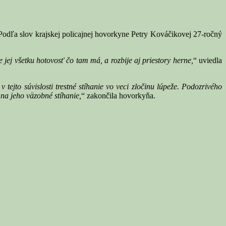
 Podľa slov krajskej policajnej hovorkyne Petry Kováčikovej 27-ročný
jej všetku hotovosť čo tam má, a rozbije aj priestory herne,
“ uviedla
v tejto súvislosti trestné stíhanie vo veci zločinu lúpeže. Podozrivého
na jeho väzobné stíhanie,
“ zakončila hovorkyňa.