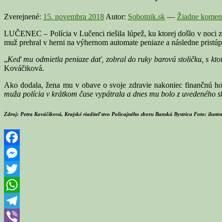
Zverejnené:
15. novembra 2018
Autor:
Sobotnik.sk
—
Žiadne koment
LUČENEC – Polícia v Lučenci riešila lúpež, ku ktorej došlo v noci z
muž prehral v herni na výhernom automate peniaze a následne pristúp
„
Keď mu odmietla peniaze dať, zobral do ruky barovú stoličku, s ktor
Kováčiková.
Ako dodala, žena mu v obave o svoje zdravie nakoniec finančnú hot
muža polícia v krátkom čase vypátrala a dnes mu bolo z uvedeného sk
Zdroj: Petra Kováčiková, Krajské riaditeľstvo Policajného zboru Banská Bystrica Foto: ilustr
Facebook
Messenger
Twitter
WhatsApp
Telegram