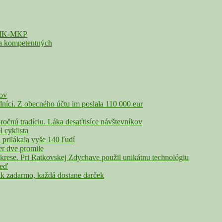
 SMK-MKP
sa kompetentných
čov
íci. Z obecného účtu im poslala 110 000 eur
nú tradíciu. Láka desaťtisíce návštevníkov
cyklista
rilákala vyše 140 ľudí
r dve promile
rese. Pri Ratkovskej Zdychave použil unikátnu technológiu
veď
adarmo, každá dostane darček