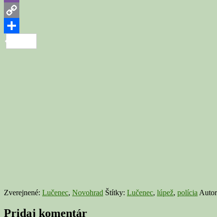
Viber
Copy
Link
Share
Zverejnené:
Lučenec
,
Novohrad
Štítky:
Lučenec
,
lúpež
,
polícia
Autor
Pridaj komentár