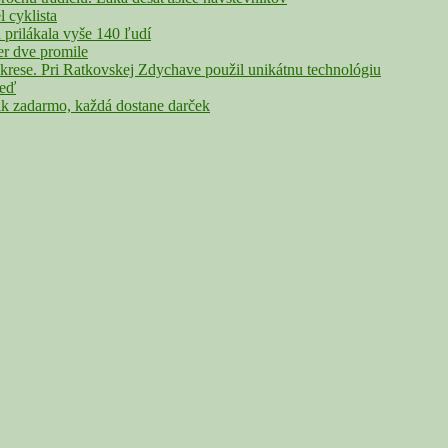
cyklista
rilákala vyše 140 ľudí
r dve promile
rese. Pri Ratkovskej Zdychave použil unikátnu technológiu
veď
adarmo, každá dostane darček