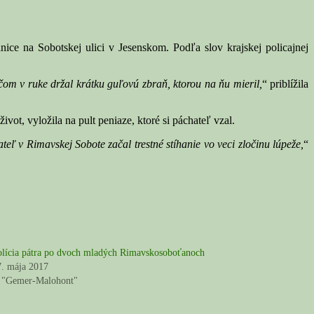
ce na Sobotskej ulici v Jesenskom. Podľa slov krajskej policajnej
ičom v ruke držal krátku guľovú zbraň, ktorou na ňu mieril,
“ priblížila
ivot, vyložila na pult peniaze, ktoré si páchateľ vzal.
teľ v Rimavskej Sobote začal trestné stíhanie vo veci zločinu lúpeže,
“
olícia pátra po dvoch mladých Rimavskosoboťanoch
7. mája 2017
 "Gemer-Malohont"