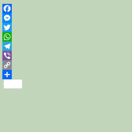
Facebook
Messenger
Twitter
WhatsApp
Telegram
Viber
Copy
Link
Share