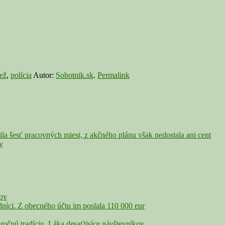
ež
,
polícia
Autor:
Sobotnik.sk
.
Permalink
a šesť pracovných miest, z akčného plánu však nedostala ani cent
y
čov
íci. Z obecného účtu im poslala 110 000 eur
nú tradíciu. Láka desaťtisíce návštevníkov