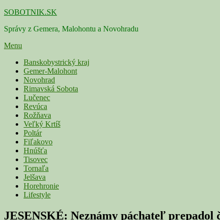
Skip
SOBOTNIK.SK
to
Správy z Gemera, Malohontu a Novohradu
content
Menu
Primárne
Banskobystrický kraj
Gemer-Malohont
menu
Novohrad
Rimavská Sobota
Lučenec
Revúca
Rožňava
Veľký Krtíš
Poltár
Fiľakovo
Hnúšťa
Tisovec
Tornaľa
Jelšava
Horehronie
Lifestyle
JESENSKÉ: Neznámy páchateľ prepadol če