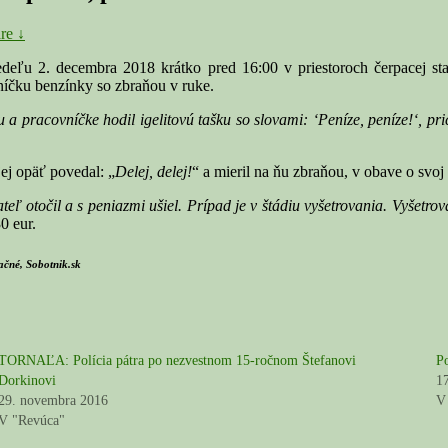
re ↓
eľu 2. decembra 2018 krátko pred 16:00 v priestoroch čerpacej stani
íčku benzínky so zbraňou v ruke.
a pracovníčke hodil igelitovú tašku so slovami: ‘Peníze, peníze!‘, pr
jej opäť povedal: „
Delej, delej!
“ a mieril na ňu zbraňou, v obave o svoj ž
 otočil a s peniazmi ušiel. Prípad je v štádiu vyšetrovania. Vyšetrova
0 eur.
račné, Sobotnik.sk
TORNAĽA: Polícia pátra po nezvestnom 15-ročnom Štefanovi
P
Dorkinovi
1
29. novembra 2016
V
V "Revúca"