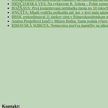
HRNČIARSKA VES: Na cykloceste R. Sobota – Poltár zomrel 
ROŽŇAVA: Prvá komentovaná prehliadka mesta po 10 rokoch p
HNÚŠŤA: Mladá vodička poškodila päť áut, v krvi mala takme
BBSK zrekonštruoval 11 úsekov ciest v Rimavskosobotskom ok
Andrea Predajňová končí v Múzeu Betliar. Sama podala výpo
RIMAVSKÁ SOBOTA: Nemocnica pozýva mamičky na piknik z
Kontakt: