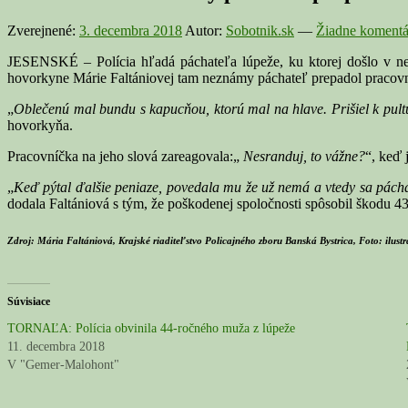
Zverejnené:
3. decembra 2018
Autor:
Sobotnik.sk
—
Žiadne komentá
JESENSKÉ – Polícia hľadá páchateľa lúpeže, ku ktorej došlo v ned
hovorkyne Márie Faltániovej tam neznámy páchateľ prepadol pracovn
„
Oblečenú mal bundu s kapucňou, ktorú mal na hlave. Prišiel k pultu 
hovorkyňa.
Pracovníčka na jeho slová zareagovala:„
Nesranduj, to vážne?
“, keď 
„
Keď pýtal ďalšie peniaze, povedala mu že už nemá a vtedy sa páchateľ
dodala Faltániová s tým, že poškodenej spoločnosti spôsobil škodu 43
Zdroj: Mária Faltániová, Krajské riaditeľstvo Policajného zboru Banská Bystrica, Foto: ilust
Súvisiace
TORNAĽA: Polícia obvinila 44-ročného muža z lúpeže
11. decembra 2018
V "Gemer-Malohont"