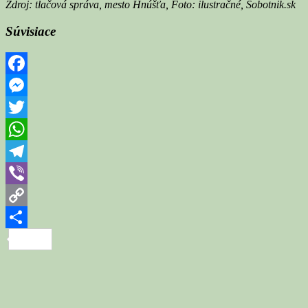
Zdroj: tlačová správa, mesto Hnúšťa, Foto: ilustračné, Sobotnik.sk
Súvisiace
Facebook
Messenger
Twitter
WhatsApp
Telegram
Viber
Copy
Link
Share