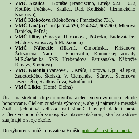
VMČ Skalica
– Kotlište (Francisciho, 1.mája 523 – 622,
Kotlište, Fučíkova, Skalica, Rad, Kotlišská, Jilemnického,
Kraskova),
VMČ Klokočova
(Klokočova a Francisciho 731),
VMČ 1.mája
(1. mája 514-520, 624-642, 907-909, Mierová,
Banícka, Poľná)
VMČ Hliny
(Sinecká, Hurbanova, Pokroku, Budovateľov,
Mládeže, Vansovej, Š.M.Daxnera)
VMČ Nábrežie
(Hlavná, Cintorínska, Križanova,
Železničná, Nám. J. Francisciho, Rumunskej armády,
M.R.Štefánika, SNP, Hrebendova, Partizánska, Nábrežie
Rimavy, Športová)
VMČ Kolónia
(Vansovej, J. Kráľa, Bottova, Kpt. Nálepku,
Zápotockého, Školská, V. Clementisa, Štúrova, Švermova,
Jesenského, Sládkovičova, Bakulíniho)
VMČ Likier
(Horná, Dolná)
Účasť na stretnutiach je dobrovoľná a členstvo vo výboroch nebude
honorované. Cieľom zriadenia výborov je, aby aj najmenšie mestské
časti a jednotlivé sídliská mali silnejší hlas pri riadení mesta
a členstvo odporúča samospráva hlavne občanom, ktorí sa aktívne
zaujímajú o svoje okolie.
Do výborov sa môžu obyvatelia Hnúšte
prihlásiť na stránke mesta
.