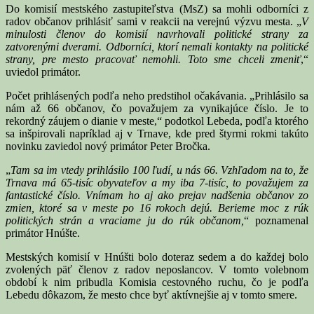
Do komisií mestského zastupiteľstva (MsZ) sa mohli odborníci z
radov občanov prihlásiť sami v reakcii na verejnú výzvu mesta. „
V
minulosti členov do komisií navrhovali politické strany za
zatvorenými dverami. Odborníci, ktorí nemali kontakty na politické
strany, pre mesto pracovať nemohli. Toto sme chceli zmeniť
,“
uviedol primátor.
Počet prihlásených podľa neho predstihol očakávania. „Prihlásilo sa
nám až 66 občanov, čo považujem za vynikajúce číslo. Je to
rekordný záujem o dianie v meste,“ podotkol Lebeda, podľa ktorého
sa inšpirovali napríklad aj v Trnave, kde pred štyrmi rokmi takúto
novinku zaviedol nový primátor Peter Bročka.
„
Tam sa im vtedy prihlásilo 100 ľudí, u nás 66. Vzhľadom na to, že
Trnava má 65-tisíc obyvateľov a my iba 7-tisíc, to považujem za
fantastické číslo. Vnímam ho aj ako prejav nadšenia občanov zo
zmien, ktoré sa v meste po 16 rokoch dejú. Berieme moc z rúk
politických strán a vraciame ju do rúk občanom,
“ poznamenal
primátor Hnúšte.
Mestských komisií v Hnúšti bolo doteraz sedem a do každej bolo
zvolených päť členov z radov neposlancov. V tomto volebnom
období k nim pribudla Komisia cestovného ruchu, čo je podľa
Lebedu dôkazom, že mesto chce byť aktívnejšie aj v tomto smere.