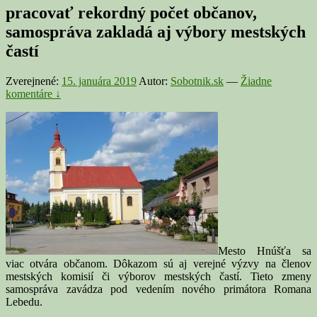
pracovať rekordný počet občanov,
samospráva zakladá aj výbory mestských
častí
Zverejnené:
15. januára 2019
Autor:
Sobotnik.sk
—
Žiadne
komentáre ↓
Mesto Hnúšťa sa
viac otvára občanom. Dôkazom sú aj verejné výzvy na členov
mestských komisií či výborov mestských častí. Tieto zmeny
samospráva zavádza pod vedením nového primátora Romana
Lebedu.