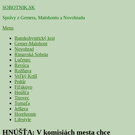
Skip
SOBOTNIK.SK
to
Správy z Gemera, Malohontu a Novohradu
content
Menu
Primárne
Banskobystrický kraj
Gemer-Malohont
menu
Novohrad
Rimavská Sobota
Lučenec
Revúca
Rožňava
Veľký Krtíš
Poltár
Fiľakovo
Hnúšťa
Tisovec
Tornaľa
Jelšava
Horehronie
Lifestyle
HNÚŠŤA: V komisiách mesta chce