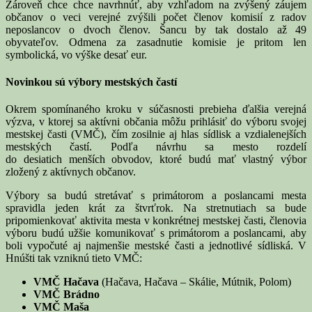
Zároveň chce chce navrhnúť, aby vzhľadom na zvýšený záujem
občanov o veci verejné zvýšili počet členov komisií z radov
neposlancov o dvoch členov. Šancu by tak dostalo až 49
obyvateľov. Odmena za zasadnutie komisie je pritom len
symbolická, vo výške desať eur.
Novinkou sú výbory mestských častí
Okrem spomínaného kroku v súčasnosti prebieha ďalšia verejná
výzva, v ktorej sa aktívni občania môžu prihlásiť do výboru svojej
mestskej časti (VMČ), čím zosilnie aj hlas sídlisk a vzdialenejších
mestských častí. Podľa návrhu sa mesto rozdelí
do desiatich menších obvodov, ktoré budú mať vlastný výbor
zložený z aktívnych občanov.
Výbory sa budú stretávať s primátorom a poslancami mesta
spravidla jeden krát za štvrťrok. Na stretnutiach sa bude
pripomienkovať aktivita mesta v konkrétnej mestskej časti, členovia
výboru budú užšie komunikovať s primátorom a poslancami, aby
boli vypočuté aj najmenšie mestské časti a jednotlivé sídliská. V
Hnúšti tak vzniknú tieto VMČ:
VMČ Hačava
(Hačava, Hačava – Skálie, Mútnik, Polom)
VMČ Brádno
VMČ Maša