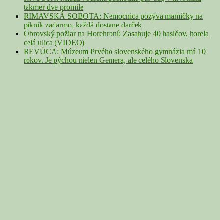
takmer dve promile
RIMAVSKÁ SOBOTA: Nemocnica pozýva mamičky na
piknik zadarmo, každá dostane darček
Obrovský požiar na Horehroní: Zasahuje 40 hasičov, horela
celá ulica (VIDEO)
REVÚCA: Múzeum Prvého slovenského gymnázia má 10
rokov. Je pýchou nielen Gemera, ale celého Slovenska