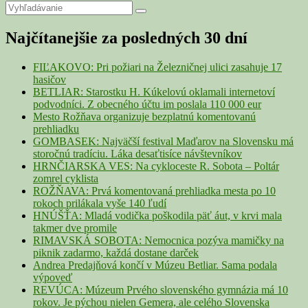
Primary
Search
Search
for:
Sidebar
Najčítanejšie za posledných 30 dní
Widget
Area
FIĽAKOVO: Pri požiari na Železničnej ulici zasahuje 17
hasičov
BETLIAR: Starostku H. Kúkelovú oklamali internetoví
podvodníci. Z obecného účtu im poslala 110 000 eur
Mesto Rožňava organizuje bezplatnú komentovanú
prehliadku
GOMBASEK: Najväčší festival Maďarov na Slovensku má
storočnú tradíciu. Láka desaťtisíce návštevníkov
HRNČIARSKA VES: Na cykloceste R. Sobota – Poltár
zomrel cyklista
ROŽŇAVA: Prvá komentovaná prehliadka mesta po 10
rokoch prilákala vyše 140 ľudí
HNÚŠŤA: Mladá vodička poškodila päť áut, v krvi mala
takmer dve promile
RIMAVSKÁ SOBOTA: Nemocnica pozýva mamičky na
piknik zadarmo, každá dostane darček
Andrea Predajňová končí v Múzeu Betliar. Sama podala
výpoveď
REVÚCA: Múzeum Prvého slovenského gymnázia má 10
rokov. Je pýchou nielen Gemera, ale celého Slovenska