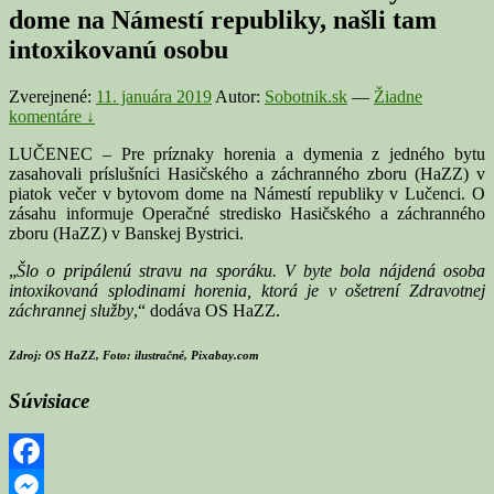
dome na Námestí republiky, našli tam
intoxikovanú osobu
Zverejnené:
11. januára 2019
Autor:
Sobotnik.sk
—
Žiadne
komentáre ↓
LUČENEC – Pre príznaky horenia a dymenia z jedného bytu
zasahovali príslušníci Hasičského a záchranného zboru (HaZZ) v
piatok večer v bytovom dome na Námestí republiky v Lučenci. O
zásahu informuje Operačné stredisko Hasičského a záchranného
zboru (HaZZ) v Banskej Bystrici.
„
Šlo o pripálenú stravu na sporáku. V byte bola nájdená osoba
intoxikovaná splodinami horenia, ktorá je v ošetrení Zdravotnej
záchrannej služby
,“ dodáva OS HaZZ.
Zdroj: OS HaZZ, Foto: ilustračné, Pixabay.com
Súvisiace
Facebook