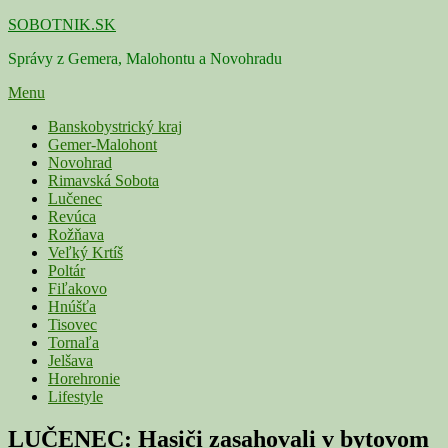
Skip
SOBOTNIK.SK
to
Správy z Gemera, Malohontu a Novohradu
content
Menu
Primárne
Banskobystrický kraj
Gemer-Malohont
menu
Novohrad
Rimavská Sobota
Lučenec
Revúca
Rožňava
Veľký Krtíš
Poltár
Fiľakovo
Hnúšťa
Tisovec
Tornaľa
Jelšava
Horehronie
Lifestyle
LUČENEC: Hasiči zasahovali v bytovom