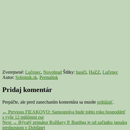
Zverejnené:
Lučenec
,
Novohrad
Štítky:
hasiči
,
HaZZ
,
Lučenec
Autor:
Sobotnik.sk
.
Permalink
Pridaj komentár
Prepáčte, ale pred zanechaním komentára sa musíte
prihlásiť
.
Navigácia
Previous
←
Previous
FIĽAKOVO: Samospráva bude tohto roku hospodáriť
post:
s vyše 12 miliónmi eur
v
Next
Next
→
Bývalý primátor Rožňavy P. Burdiga je od začiatku januára
článku
post:
prednostom v Dobšinej