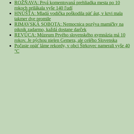
ROŽŇAVA: Prvá komentovaná prehliadka mesta po 10
rokoch prilákala vyše 140 ľudí
HNÚŠŤA: Mladá vodička poškodila päť áut, v krvi mala
takmer dve promile
RIMAVSKÁ SOBOTA: Nemocnica pozýva mamičky na
piknik zadarmo, každá dostane darček
REVÚCA: Múzeum Prvého slovenského gymnázia má 10
rokov. Je pýchou nielen Gemera, ale celého Slovenska
Počasie opäť láme rekordy, v obci Štrkovec namerali vyše 40
°C