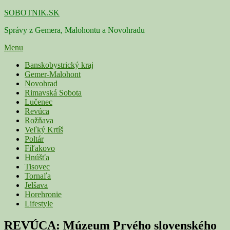
Skip
SOBOTNIK.SK
to
Správy z Gemera, Malohontu a Novohradu
content
Menu
Primárne
Banskobystrický kraj
Gemer-Malohont
menu
Novohrad
Rimavská Sobota
Lučenec
Revúca
Rožňava
Veľký Krtíš
Poltár
Fiľakovo
Hnúšťa
Tisovec
Tornaľa
Jelšava
Horehronie
Lifestyle
REVÚCA: Múzeum Prvého slovenského