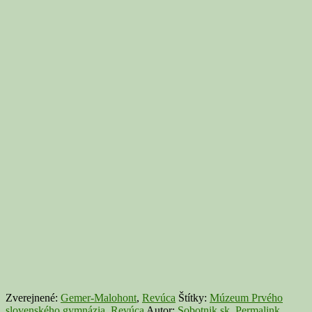
Zverejnené:
Gemer-Malohont
,
Revúca
Štítky:
Múzeum Prvého
slovenského gymnázia
,
Revúca
Autor:
Sobotnik.sk
.
Permalink