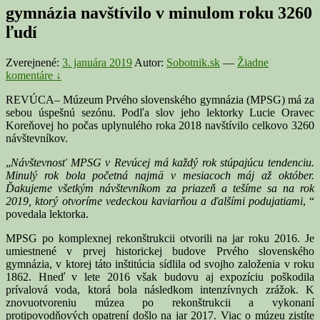
gymnázia navštívilo v minulom roku 3260
ľudí
Zverejnené:
3. januára 2019
Autor:
Sobotnik.sk
—
Žiadne
komentáre ↓
REVÚCA– Múzeum Prvého slovenského gymnázia (MPSG) má za
sebou úspešnú sezónu. Podľa slov jeho lektorky Lucie Oravec
Koreňovej ho počas uplynulého roka 2018 navštívilo celkovo 3260
návštevníkov.
„
Návštevnosť MPSG v Revúcej má každý rok stúpajúcu tendenciu.
Minulý rok bola početná najmä v mesiacoch máj až október.
Ďakujeme všetkým návštevníkom za priazeň a tešíme sa na rok
2019, ktorý otvoríme vedeckou kaviarňou a ďalšími podujatiami
, “
povedala lektorka.
MPSG po komplexnej rekonštrukcii otvorili na jar roku 2016. Je
umiestnené v prvej historickej budove Prvého slovenského
gymnázia, v ktorej táto inštitúcia sídlila od svojho založenia v roku
1862. Hneď v lete 2016 však budovu aj expozíciu poškodila
prívalová voda, ktorá bola následkom intenzívnych zrážok. K
znovuotvoreniu múzea po rekonštrukcii a vykonaní
protipovodňových opatrení došlo na jar 2017. Viac o múzeu zistíte