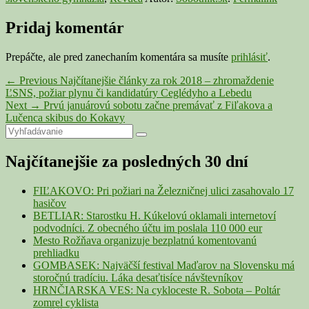
Pridaj komentár
Prepáčte, ale pred zanechaním komentára sa musíte
prihlásiť
.
Navigácia
Previous
←
Previous
Najčítanejšie články za rok 2018 – zhromaždenie
post:
ĽSNS, požiar plynu či kandidatúry Ceglédyho a Lebedu
v
Next
Next
→
Prvú januárovú sobotu začne premávať z Fiľakova a
článku
post:
Lučenca skibus do Kokavy
Primary
Search
Search
for:
Sidebar
Najčítanejšie za posledných 30 dní
Widget
Area
FIĽAKOVO: Pri požiari na Železničnej ulici zasahovalo 17
hasičov
BETLIAR: Starostku H. Kúkelovú oklamali internetoví
podvodníci. Z obecného účtu im poslala 110 000 eur
Mesto Rožňava organizuje bezplatnú komentovanú
prehliadku
GOMBASEK: Najväčší festival Maďarov na Slovensku má
storočnú tradíciu. Láka desaťtisíce návštevníkov
HRNČIARSKA VES: Na cykloceste R. Sobota – Poltár
zomrel cyklista