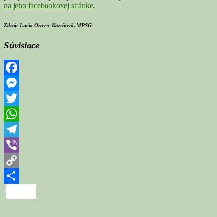
na jeho facebookovej stránke
.
Zdroj: Lucia Oravec Koreňová, MPSG
Súvisiace
Facebook
Messenger
Twitter
WhatsApp
Telegram
Viber
Copy
Link
Share