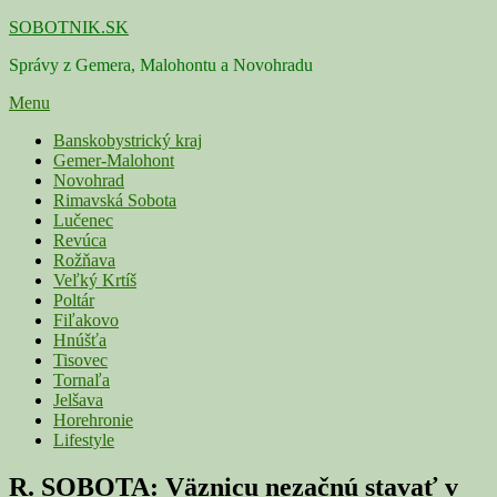
Skip
SOBOTNIK.SK
to
Správy z Gemera, Malohontu a Novohradu
content
Menu
Primárne
Banskobystrický kraj
Gemer-Malohont
menu
Novohrad
Rimavská Sobota
Lučenec
Revúca
Rožňava
Veľký Krtíš
Poltár
Fiľakovo
Hnúšťa
Tisovec
Tornaľa
Jelšava
Horehronie
Lifestyle
R. SOBOTA: Väznicu nezačnú stavať v