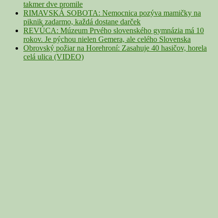
takmer dve promile
RIMAVSKÁ SOBOTA: Nemocnica pozýva mamičky na
piknik zadarmo, každá dostane darček
REVÚCA: Múzeum Prvého slovenského gymnázia má 10
rokov. Je pýchou nielen Gemera, ale celého Slovenska
Obrovský požiar na Horehroní: Zasahuje 40 hasičov, horela
celá ulica (VIDEO)