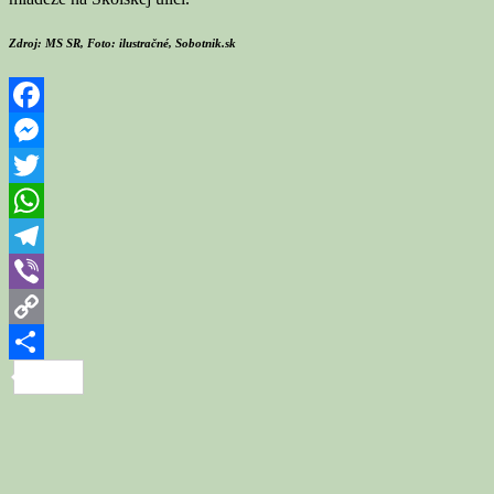
Zdroj: MS SR, Foto: ilustračné, Sobotnik.sk
Facebook
Messenger
Twitter
WhatsApp
Telegram
Viber
Copy
Link
Share