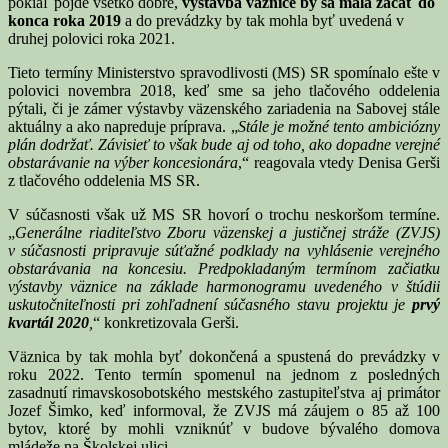
pokiaľ pôjde všetko dobre,
výstavba väznice by sa mala začať do
konca roka 2019
a do prevádzky by tak mohla byť uvedená v
druhej polovici roka 2021.
Tieto termíny Ministerstvo spravodlivosti (MS) SR spomínalo ešte v
polovici novembra 2018, keď sme sa jeho tlačového oddelenia
pýtali, či je zámer výstavby väzenského zariadenia na Sabovej stále
aktuálny a ako napreduje príprava. „
Stále je možné tento ambiciózny
plán dodržať. Závisieť to však bude aj od toho, ako dopadne verejné
obstarávanie na výber koncesionára
,“ reagovala vtedy Denisa Gerši
z tlačového oddelenia MS SR.
V súčasnosti však už MS SR hovorí o trochu neskoršom termíne.
„
Generálne riaditeľstvo Zboru väzenskej a justičnej stráže (ZVJS)
v súčasnosti pripravuje súťažné podklady na vyhlásenie verejného
obstarávania na koncesiu. Predpokladaným termínom začiatku
výstavby väznice na základe harmonogramu uvedeného v štúdii
uskutočniteľnosti pri zohľadnení súčasného stavu projektu je
prvý
kvartál 2020
,
“ konkretizovala Gerši.
Väznica by tak mohla byť dokončená a spustená do prevádzky v
roku 2022. Tento termín spomenul na jednom z posledných
zasadnutí rimavskosobotského mestského zastupiteľstva aj primátor
Jozef Šimko, keď informoval, že ZVJS má záujem o 85 až 100
bytov, ktoré by mohli vzniknúť v budove bývalého domova
mládeže na Školskej ulici.