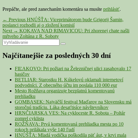
Prepáčte, ale pred zanechaním komentára sa musíte
prihlásiť
.
Navigácia
Previous
←
Previous
HNÚŠŤA: Viceprimátorom bude Grigorij Šamin,
post:
poslanci rozhodli aj o zložení komisií
v
Next
Next
→
KOKAVA NAD RIMAVICOU: Pri zhorenej chate našli
článku
post:
mŕtveho Zoltána z R. Soboty
Primary
Search
Search
for:
Sidebar
Najčítanejšie za posledných 30 dní
Widget
Area
FIĽAKOVO: Pri požiari na Železničnej ulici zasahovalo 17
hasičov
BETLIAR: Starostku H. Kúkelovú oklamali internetoví
podvodníci. Z obecného účtu im poslala 110 000 eur
Mesto Rožňava organizuje bezplatnú komentovanú
prehliadku
GOMBASEK: Najväčší festival Maďarov na Slovensku má
storočnú tradíciu. Láka desaťtisíce návštevníkov
HRNČIARSKA VES: Na cykloceste R. Sobota – Poltár
zomrel cyklista
ROŽŇAVA: Prvá komentovaná prehliadka mesta po 10
rokoch prilákala vyše 140 ľudí
HNÚŠŤA: Mladá vodička poškodila päť áut, v krvi mala