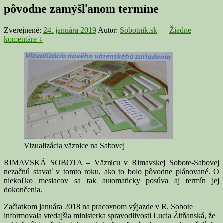
pôvodne zamýšľanom termíne
Zverejnené:
24. januára 2019
Autor:
Sobotnik.sk
—
Žiadne
komentáre ↓
Vizualizácia väznice na Sabovej
RIMAVSKÁ SOBOTA – Väznicu v Rimavskej Sobote-Sabovej
nezačnú stavať v tomto roku, ako to bolo pôvodne plánované. O
niekoľko mesiacov sa tak automaticky posúva aj termín jej
dokončenia.
Začiatkom januára 2018 na pracovnom výjazde v R. Sobote
informovala vtedajšia ministerka spravodlivosti Lucia Žitňanská, že