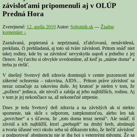
závisloťami pripomenuli aj v OLÚP
Predná Hora
Zverejnené:
12. apríla 2019
Autor:
Sobotnik.sk
—
Žiadne
komentáre ↓
Zaznávaná, popieraná a nepriznaná, zľahčovaná, nenávidená,
prekliata, či prehliadaná, aj toto sú tváre závislosti. Pritom snáď niet
takej rodiny, kde by sa závislosť nevyskytla aspoň u jedného z jej
členov. Jej ťarchu si obvykle uvedomíme, až keď ju „máme doma“ a
treba ju riešiť.
V dnešný Svetový deň zdravia dominujú v centre pozornosti iné
zákerné ochorenia – rakovina, AIDS… Pritom práve závislosť sa
neraz označuje za rakovinu duše. Jej krutosť je nielen v tom, že
„požiera“ jedinca, ale nivočí a zabíja aj jeho najbližších, rodinu. Aj
v tom je jej nekončiace sa, až nekonečné utrpenie.
Dnes je teda Svetový deň zdravia a na závislých ak si niekto
spomenie, tak skôr s odporom, zatrpknutosťou, alebo len tak
„povrchne“ a s úľavou, že „toto doma teraz nemá“. Ale snáď, tí
závislí a ich najbližší, ktorí „prehupli“ na druhý breh, abstinujú
a tvoria úžasné veci okolo seba sú dôkazom toho, že liečiť závislosť
a podporovať abstinenciu nie je iba boj s veternými mlynmi. Že sa