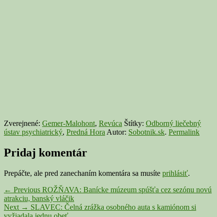
Zverejnené:
Gemer-Malohont
,
Revúca
Štítky:
Odborný liečebný
ústav psychiatrický
,
Predná Hora
Autor:
Sobotnik.sk
.
Permalink
Pridaj komentár
Prepáčte, ale pred zanechaním komentára sa musíte
prihlásiť
.
Navigácia
Previous
←
Previous
ROŽŇAVA: Banícke múzeum spúšťa cez sezónu novú
post:
atrakciu, banský vláčik
v
Next
Next
→
SLAVEC: Čelná zrážka osobného auta s kamiónom si
post:
vyžiadala jednu obeť