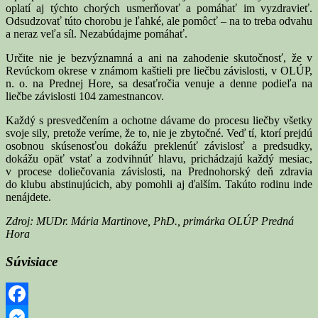
oplatí aj týchto chorých usmerňovať a pomáhať im vyzdravieť.
Odsudzovať túto chorobu je ľahké, ale pomôcť – na to treba odvahu
a neraz veľa síl. Nezabúdajme pomáhať.
Určite nie je bezvýznamná a ani na zahodenie skutočnosť, že v
Revúckom okrese v známom kaštieli pre liečbu závislosti, v OLÚP,
n. o. na Prednej Hore, sa desaťročia venuje a denne podieľa na
liečbe závislosti 104 zamestnancov.
Každý s presvedčením a ochotne dávame do procesu liečby všetky
svoje sily, pretože veríme, že to, nie je zbytočné. Veď tí, ktorí prejdú
osobnou skúsenosťou dokážu preklenúť závislosť a predsudky,
dokážu opäť vstať a zodvihnúť hlavu, prichádzajú každý mesiac,
v procese doliečovania závislosti, na Prednohorský deň zdravia
do klubu abstinujúcich, aby pomohli aj ďalším. Takúto rodinu inde
nenájdete.
Zdroj: MUDr. Mária Martinove, PhD., primárka OLÚP Predná
Hora
Súvisiace
Facebook