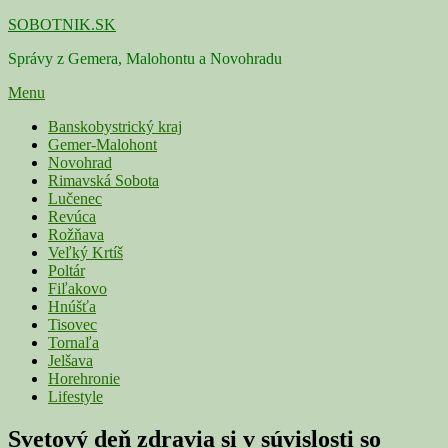
Skip
SOBOTNIK.SK
to
Správy z Gemera, Malohontu a Novohradu
content
Menu
Primárne
Banskobystrický kraj
Gemer-Malohont
menu
Novohrad
Rimavská Sobota
Lučenec
Revúca
Rožňava
Veľký Krtíš
Poltár
Fiľakovo
Hnúšťa
Tisovec
Tornaľa
Jelšava
Horehronie
Lifestyle
Svetový deň zdravia si v súvislosti so