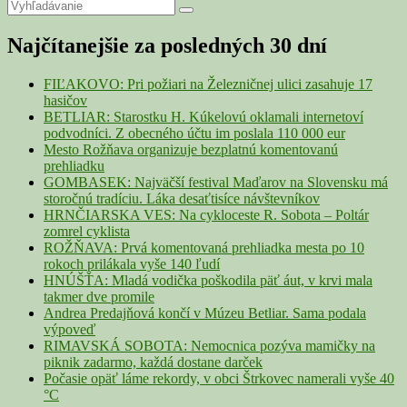
Primary
Search
Search
for:
Sidebar
Najčítanejšie za posledných 30 dní
Widget
Area
FIĽAKOVO: Pri požiari na Železničnej ulici zasahuje 17
hasičov
BETLIAR: Starostku H. Kúkelovú oklamali internetoví
podvodníci. Z obecného účtu im poslala 110 000 eur
Mesto Rožňava organizuje bezplatnú komentovanú
prehliadku
GOMBASEK: Najväčší festival Maďarov na Slovensku má
storočnú tradíciu. Láka desaťtisíce návštevníkov
HRNČIARSKA VES: Na cykloceste R. Sobota – Poltár
zomrel cyklista
ROŽŇAVA: Prvá komentovaná prehliadka mesta po 10
rokoch prilákala vyše 140 ľudí
HNÚŠŤA: Mladá vodička poškodila päť áut, v krvi mala
takmer dve promile
Andrea Predajňová končí v Múzeu Betliar. Sama podala
výpoveď
RIMAVSKÁ SOBOTA: Nemocnica pozýva mamičky na
piknik zadarmo, každá dostane darček
Počasie opäť láme rekordy, v obci Štrkovec namerali vyše 40
°C