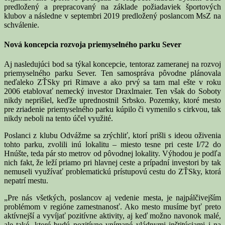
predložený a prepracovaný na základe požiadaviek športových
klubov a následne v septembri 2019 predložený poslancom MsZ na
schválenie.
Nová koncepcia rozvoja priemyselného parku Sever
Aj nasledujúci bod sa týkal koncepcie, tentoraz zameranej na rozvoj
priemyselného parku Sever. Ten samospráva pôvodne plánovala
neďaleko ZŤSky pri Rimave a ako prvý sa tam mal ešte v roku
2006 etablovať nemecký investor Draxlmaier. Ten však do Soboty
nikdy neprišiel, keďže uprednostnil Srbsko. Pozemky, ktoré mesto
pre zriadenie priemyselného parku kúpilo či vymenilo s cirkvou, tak
nikdy neboli na tento účel využité.
Poslanci z klubu Odvážme sa zrýchliť, ktorí prišli s ideou oživenia
tohto parku, zvolili inú lokalitu – miesto tesne pri ceste I/72 do
Hnúšte, teda pár sto metrov od pôvodnej lokality. Výhodou je podľa
nich fakt, že leží priamo pri hlavnej ceste a prípadní investori by tak
nemuseli využívať problematickú prístupovú cestu do ZŤSky, ktorá
nepatrí mestu.
„Pre nás všetkých, poslancov aj vedenie mesta, je najpálčivejším
problémom v regióne zamestnanosť. Ako mesto musíme byť preto
aktívnejší a vyvíjať pozitívne aktivity, aj keď možno navonok malé,
ale také, ktoré budú pozitívne vnímané vládnymi inštitúciami i na