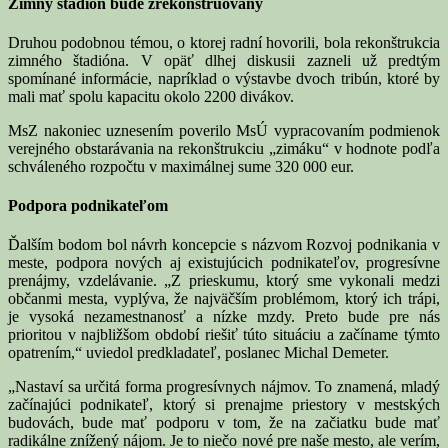
Zimný štadión bude zrekonštruovaný
Druhou podobnou témou, o ktorej radní hovorili, bola rekonštrukcia
zimného štadióna. V opäť dlhej diskusii zazneli už predtým
spomínané informácie, napríklad o výstavbe dvoch tribún, ktoré by
mali mať spolu kapacitu okolo 2200 divákov.
MsZ nakoniec uznesením poverilo MsÚ vypracovaním podmienok
verejného obstarávania na rekonštrukciu „zimáku“ v hodnote podľa
schváleného rozpočtu v maximálnej sume 320 000 eur.
Podpora podnikateľom
Ďalším bodom bol návrh koncepcie s názvom Rozvoj podnikania v
meste, podpora nových aj existujúcich podnikateľov, progresívne
prenájmy, vzdelávanie. „Z prieskumu, ktorý sme vykonali medzi
občanmi mesta, vyplýva, že najväčším problémom, ktorý ich trápi,
je vysoká nezamestnanosť a nízke mzdy. Preto bude pre nás
prioritou v najbližšom období riešiť túto situáciu a začíname týmto
opatrením,“ uviedol predkladateľ, poslanec Michal Demeter.
„Nastaví sa určitá forma progresívnych nájmov. To znamená, mladý
začínajúci podnikateľ, ktorý si prenajme priestory v mestských
budovách, bude mať podporu v tom, že na začiatku bude mať
radikálne znížený nájom. Je to niečo nové pre naše mesto, ale verím,