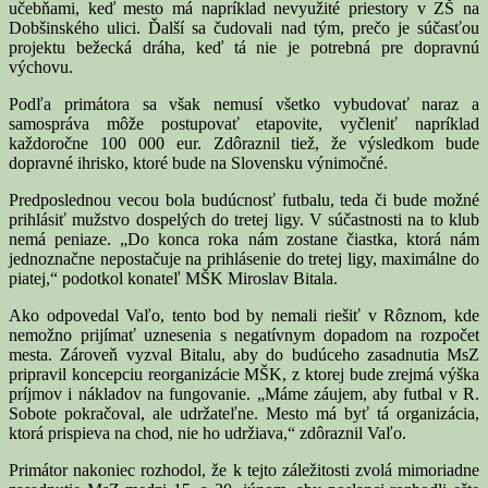
učebňami, keď mesto má napríklad nevyužité priestory v ZŠ na
Dobšinského ulici. Ďalší sa čudovali nad tým, prečo je súčasťou
projektu bežecká dráha, keď tá nie je potrebná pre dopravnú
výchovu.
Podľa primátora sa však nemusí všetko vybudovať naraz a
samospráva môže postupovať etapovite, vyčleniť napríklad
každoročne 100 000 eur. Zdôraznil tiež, že výsledkom bude
dopravné ihrisko, ktoré bude na Slovensku výnimočné.
Predposlednou vecou bola budúcnosť futbalu, teda či bude možné
prihlásiť mužstvo dospelých do tretej ligy. V súčastnosti na to klub
nemá peniaze. „Do konca roka nám zostane čiastka, ktorá nám
jednoznačne nepostačuje na prihlásenie do tretej ligy, maximálne do
piatej,“ podotkol konateľ MŠK Miroslav Bitala.
Ako odpovedal Vaľo, tento bod by nemali riešiť v Rôznom, kde
nemožno prijímať uznesenia s negatívnym dopadom na rozpočet
mesta. Zároveň vyzval Bitalu, aby do budúceho zasadnutia MsZ
pripravil koncepciu reorganizácie MŠK, z ktorej bude zrejmá výška
príjmov i nákladov na fungovanie. „Máme záujem, aby futbal v R.
Sobote pokračoval, ale udržateľne. Mesto má byť tá organizácia,
ktorá prispieva na chod, nie ho udržiava,“ zdôraznil Vaľo.
Primátor nakoniec rozhodol, že k tejto záležitosti zvolá mimoriadne