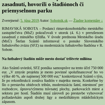
zasadnutí, hovorili o štadiónoch či
priemyselnom parku
Zverejnené:
5. júna 2019
Autor:
Sobotnik.sk
—
Žiadne komentáre ↓
RIMAVSKÁ SOBOTA – Poslanci rimavskosobotského mestského
zastupiteľstva (MsZ) pokračovali v utorok (4. 6.) v prerušenom
zasadnutí z minulého týždňa. V úvode prednosta Mestského úradu
(MsÚ) Štefan Szántó informoval o ponuke Slovenského
futbalového zväzu (SFZ) na modernizáciu futbalového štadióna v R.
Sobote.
Na futbalový štadión môže mesto dostať trištvrte milióna
Ako Szántó uviedol, SFZ ponúka samospráve na tento účel 750 000
eur. „V zmysle projektu je mesto povinné spolufinancovať ho vo
výške 40 %, ale najmenej 500 000 eur,“ konkretizoval Szántó s tým,
že po rekonštrukcii zostáva štadión v majetku mesta. Konkrétne by
šlo o prestavbu obidvoch tribún, modernizáciu šatní, miestnosť pre
rozhodcov, úpravu/výmenu trávnatej plochy, parkovacích miest a
sektoru pre hostí. Štadión musí zároveň po prestavbe vyhovovať
požiadavkám aspoň druhej ligy a medzištátnym mládežníckym
zápasom.