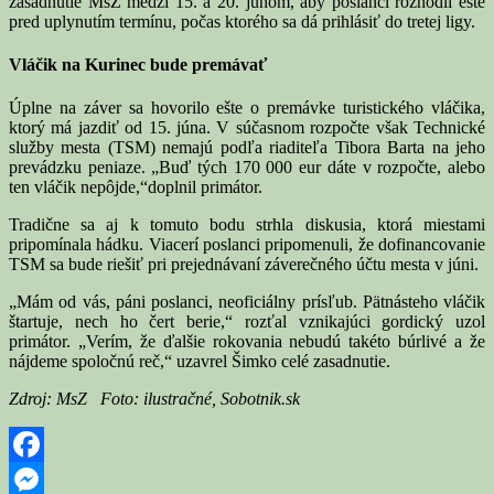
zasadnutie MsZ medzi 15. a 20. júnom, aby poslanci rozhodli ešte
pred uplynutím termínu, počas ktorého sa dá prihlásiť do tretej ligy.
Vláčik na Kurinec bude premávať
Úplne na záver sa hovorilo ešte o premávke turistického vláčika,
ktorý má jazdiť od 15. júna. V súčasnom rozpočte však Technické
služby mesta (TSM) nemajú podľa riaditeľa Tibora Barta na jeho
prevádzku peniaze. „Buď tých 170 000 eur dáte v rozpočte, alebo
ten vláčik nepôjde,“doplnil primátor.
Tradične sa aj k tomuto bodu strhla diskusia, ktorá miestami
pripomínala hádku. Viacerí poslanci pripomenuli, že dofinancovanie
TSM sa bude riešiť pri prejednávaní záverečného účtu mesta v júni.
„Mám od vás, páni poslanci, neoficiálny prísľub. Pätnásteho vláčik
štartuje, nech ho čert berie,“ rozťal vznikajúci gordický uzol
primátor. „Verím, že ďalšie rokovania nebudú takéto búrlivé a že
nájdeme spoločnú reč,“ uzavrel Šimko celé zasadnutie.
Zdroj: MsZ Foto: ilustračné, Sobotnik.sk
Facebook