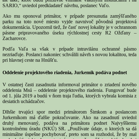
SARIO,“ uviedol predkladateľ návrhu, poslanec Vaľo.
Ako mu oponoval primátor, v prípade presunutia zamýšľaného
parku na toto nové miesto vyjde navnivoč pôvodná projektová
dokumentácia. Upozornil tiež, že časť novej lokality je v ochrannom
pásme pripravovaného úseku rýchlostnej cesty R2 Ožďany –
Zacharovce.
Podľa Vaľa sa však v prípade intravilánu ochranné pásmo
nezriaďuje. Poslanci nakoniec schválili návrh s novou lokalitou, teda
pri hlavnej ceste na Hnúšťu.
Oddelenie projektového riadenia, Jurkemík podáva podnet
V ostatnej časti zasadnutia informoval primátor o zriadení nového
oddelenia Msú – oddelenie projektového riadenia. Fungovať bude
od 1. júla 2019 a budú v ňom traja ľudia, ktorých vybrala komisia z
desiatich uchádzačov.
Dlhšie trvajúci spor medzi primátorom Šimkom a poslancom
Jurkemíkom má ďalšie pokračovanie. Ako na zasadnutí uviedol
druhý menovaný, podáva na primátora podnet Najvyššiemu
kontrolnému úradu (NKÚ) SR. „Používate údaje, o ktorých sa dá
minimálne úspešne pochybovať, preto som sa rozhodol, že by mal