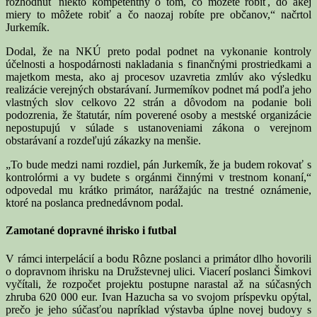
rozhodnúť niekto kompetentný o tom, čo môžete robiť, do akej
miery to môžete robiť a čo naozaj robíte pre občanov,“ načrtol
Jurkemík.
Dodal, že na NKÚ preto podal podnet na vykonanie kontroly
účelnosti a hospodárnosti nakladania s finančnými prostriedkami a
majetkom mesta, ako aj procesov uzavretia zmlúv ako výsledku
realizácie verejných obstarávaní. Jurmemíkov podnet má podľa jeho
vlastných slov celkovo 22 strán a dôvodom na podanie boli
podozrenia, že štatutár, ním poverené osoby a mestské organizácie
nepostupujú v súlade s ustanoveniami zákona o verejnom
obstarávaní a rozdeľujú zákazky na menšie.
„To bude medzi nami rozdiel, pán Jurkemík, že ja budem rokovať s
kontrolórmi a vy budete s orgánmi činnými v trestnom konaní,“
odpovedal mu krátko primátor, narážajúc na trestné oznámenie,
ktoré na poslanca prednedávnom podal.
Zamotané dopravné ihrisko i futbal
V rámci interpelácií a bodu Rôzne poslanci a primátor dlho hovorili
o dopravnom ihrisku na Družstevnej ulici. Viacerí poslanci Šimkovi
vyčítali, že rozpočet projektu postupne narastal až na súčasných
zhruba 620 000 eur. Ivan Hazucha sa vo svojom príspevku opýtal,
prečo je jeho súčasťou napríklad výstavba úplne novej budovy s