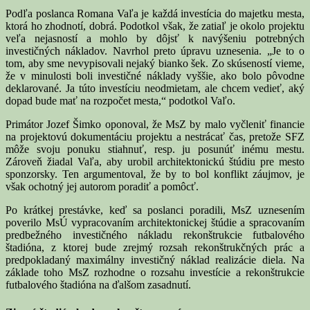
Podľa poslanca Romana Vaľa je každá investícia do majetku mesta,
ktorá ho zhodnotí, dobrá. Podotkol však, že zatiaľ je okolo projektu
veľa nejasností a mohlo by dôjsť k navýšeniu potrebných
investičných nákladov. Navrhol preto úpravu uznesenia. „Je to o
tom, aby sme nevypisovali nejaký bianko šek. Zo skúseností vieme,
že v minulosti boli investičné náklady vyššie, ako bolo pôvodne
deklarované. Ja túto investíciu neodmietam, ale chcem vedieť, aký
dopad bude mať na rozpočet mesta,“ podotkol Vaľo.
Primátor Jozef Šimko oponoval, že MsZ by malo vyčleniť financie
na projektovú dokumentáciu projektu a nestrácať čas, pretože SFZ
môže svoju ponuku stiahnuť, resp. ju posunúť inému mestu.
Zároveň žiadal Vaľa, aby urobil architektonickú štúdiu pre mesto
sponzorsky. Ten argumentoval, že by to bol konflikt záujmov, je
však ochotný jej autorom poradiť a pomôcť.
Po krátkej prestávke, keď sa poslanci poradili, MsZ uznesením
poverilo MsÚ vypracovaním architektonickej štúdie a spracovaním
predbežného investičného nákladu rekonštrukcie futbalového
štadióna, z ktorej bude zrejmý rozsah rekonštrukčných prác a
predpokladaný maximálny investičný náklad realizácie diela. Na
základe toho MsZ rozhodne o rozsahu investície a rekonštrukcie
futbalového štadióna na ďalšom zasadnutí.