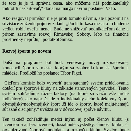
že toto je je tá správna cesta, ako môžeme náš podnikateľský
mikrotrh naštartovať,“ dodal na margo návrhu poslanec Vaľo.
Ako reagoval primátor, nie je proti tomuto návrhu, ale upozornil na
súvisiace zníženie príjmov z daní. „Pocíti to kasa mesta a to budeme
vedieť robiť oveľa menej. Budeme znižovať podnikateľom dane a
pritom zastavíme rozvoj Rimavskej Soboty, lebo tie finančné
prostriedky neprídu,“ podotkol Šimko.
Rozvoj športu po novom
Ďalší na programe bol bod, venovaný novej rozpracovanej
koncepcii športu v meste, ktorým sa zaoberala komisia športu a
mládeže. Predložil ho poslanec Tibor Figei.
„Cieľom komisie bolo vytvoriť transparentný systém prideľovania
dotácií pre športové kluby na základe stanovených pravidiel. Tento
systém zohľadňuje rôzne faktory (na ktoré sa viažu ešte určité
indikátory), ako napr. či ide o individuálny alebo kolektívny šport,
olympijský/neolympijský šport ,či ide o športy, ktoré majú/nemajú
súťažné disciplíny,“ uvádza sa v dôvodovej správe návrhu.
Ten taktiež zohľadňuje medzi inými aj počet členov klubu (s
licenciou a aj bez licencie), dosiahnuté výsledky, činnosť klubu, či
organizované športové podujatia a rozpočet klubu. Systém bude