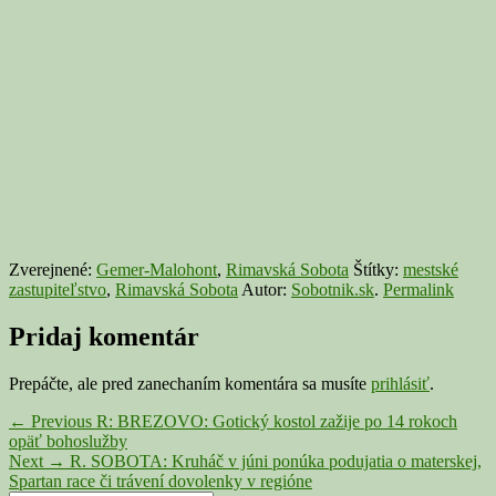
Zverejnené:
Gemer-Malohont
,
Rimavská Sobota
Štítky:
mestské
zastupiteľstvo
,
Rimavská Sobota
Autor:
Sobotnik.sk
.
Permalink
Pridaj komentár
Prepáčte, ale pred zanechaním komentára sa musíte
prihlásiť
.
Navigácia
Previous
←
Previous
R: BREZOVO: Gotický kostol zažije po 14 rokoch
post:
opäť bohoslužby
v
Next
Next
→
R. SOBOTA: Kruháč v júni ponúka podujatia o materskej,
článku
post:
Spartan race či trávení dovolenky v regióne