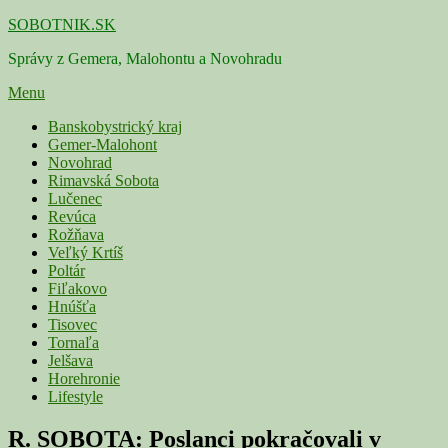
Skip
SOBOTNIK.SK
to
Správy z Gemera, Malohontu a Novohradu
content
Menu
Primárne
Banskobystrický kraj
Gemer-Malohont
menu
Novohrad
Rimavská Sobota
Lučenec
Revúca
Rožňava
Veľký Krtíš
Poltár
Fiľakovo
Hnúšťa
Tisovec
Tornaľa
Jelšava
Horehronie
Lifestyle
R. SOBOTA: Poslanci pokračovali v