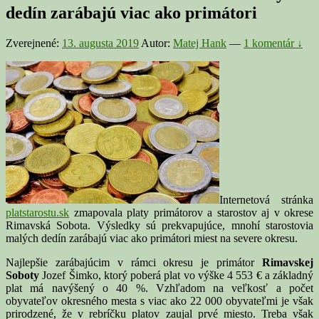
dedín zarábajú viac ako primátori
Zverejnené:
13. augusta 2019
Autor:
Matej Hank
—
1 komentár ↓
Internetová stránka
platstarostu.sk
zmapovala platy primátorov a starostov aj v okrese
Rimavská Sobota. Výsledky sú prekvapujúce, mnohí starostovia
malých dedín zarábajú viac ako primátori miest na severe okresu.
Najlepšie zarábajúcim v rámci okresu je primátor
Rimavskej
Soboty
Jozef Šimko, ktorý poberá plat vo výške 4 553 € a základný
plat má navýšený o 40 %. Vzhľadom na veľkosť a počet
obyvateľov okresného mesta s viac ako 22 000 obyvateľmi je však
prirodzené, že v rebríčku platov zaujal prvé miesto. Treba však