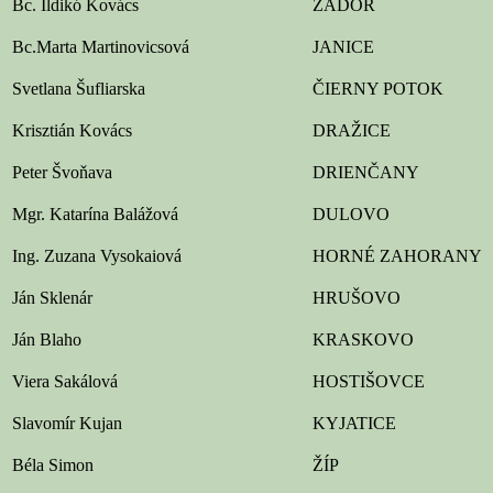
Bc. Ildikó Kovács
ZÁDOR
Bc.Marta Martinovicsová
JANICE
Svetlana Šufliarska
ČIERNY POTOK
Krisztián Kovács
DRAŽICE
Peter Švoňava
DRIENČANY
Mgr. Katarína Balážová
DULOVO
Ing. Zuzana Vysokaiová
HORNÉ ZAHORANY
Ján Sklenár
HRUŠOVO
Ján Blaho
KRASKOVO
Viera Sakálová
HOSTIŠOVCE
Slavomír Kujan
KYJATICE
Béla Simon
ŽÍP