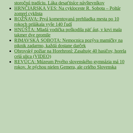
storočnú tradíciu. Láka desaťtisíce návštevníkov
HRNČIARSKA VES: Na cykloceste R. Sobota – Poltár
zomrel cyklista
ROŽŇAVA: Prvá komentovaná prehliadka mesta po 10
rokoch prilákala vyše 140 ľudí
HNÚŠŤA: Mladá vodička poškodila päť áut, v krvi mala
takmer dve promile
RIMAVSKÁ SOBOTA: Nemocnica pozýva mamičky na
piknik zadarmo, každá dostane darček
Obrovský požiar na Horehroní: Zasahuje 40 hasičov, horela
celá ulica (VIDEO)
REVÚCA: Múzeum Prvého slovenského gymnázia má 10
rokov. Je pýchou nielen Gemera, ale celého Slovenska