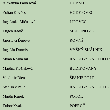
Alexandra Farkašová
DUBNO
Zoltán Kovács
HODEJOVEC
Ing. Janka Mičudová
LIPOVEC
Eugen Radič
MARTINOVÁ
Jaroslava Ďurove
ROVNÉ
Ing. Ján Durmis
VYŠNÝ SKÁLNIK
Milan Koska ml.
RATKOVSKÁ LEHOT
Martina Kožiaková
BUDIKOVANY
Vladimír Bien
ŠPANIE POLE
Stanislav Palic
RATKOVSKÁ SUCHÁ
Martin Kurek
POTOK
Ľubor Kvaka
POPROČ