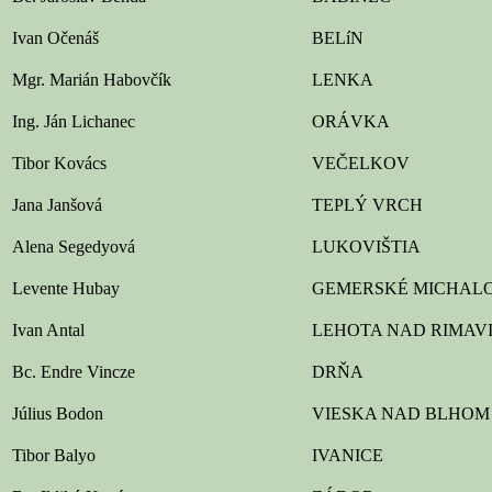
Ivan Očenáš
BELíN
Mgr. Marián Habovčík
LENKA
Ing. Ján Lichanec
ORÁVKA
Tibor Kovács
VEČELKOV
Jana Janšová
TEPLÝ VRCH
Alena Segedyová
LUKOVIŠTIA
Levente Hubay
GEMERSKÉ MICHAL
Ivan Antal
LEHOTA NAD RIMAV
Bc. Endre Vincze
DRŇA
Július Bodon
VIESKA NAD BLHOM
Tibor Balyo
IVANICE