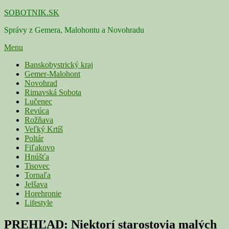
Skip
SOBOTNIK.SK
to
Správy z Gemera, Malohontu a Novohradu
content
Menu
Primárne
Banskobystrický kraj
Gemer-Malohont
menu
Novohrad
Rimavská Sobota
Lučenec
Revúca
Rožňava
Veľký Krtíš
Poltár
Fiľakovo
Hnúšťa
Tisovec
Tornaľa
Jelšava
Horehronie
Lifestyle
PREHĽAD: Niektorí starostovia malých