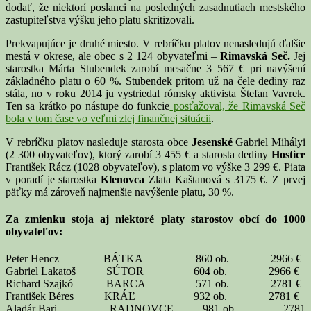
dodať, že niektorí poslanci na posledných zasadnutiach mestského
zastupiteľstva výšku jeho platu skritizovali.
Prekvapujúce je druhé miesto. V rebríčku platov nenasledujú ďalšie
mestá v okrese, ale obec s 2 124 obyvateľmi –
Rimavská Seč.
Jej
starostka Márta Stubendek zarobí mesačne 3 567 € pri navýšení
základného platu o 60 %. Stubendek pritom už na čele dediny raz
stála, no v roku 2014 ju vystriedal rómsky aktivista Štefan Vavrek.
Ten sa krátko po nástupe do funkcie
posťažoval, že Rimavská Seč
bola v tom čase vo veľmi zlej finančnej situácii
.
V rebríčku platov nasleduje starosta obce
Jesenské
Gabriel Mihályi
(2 300 obyvateľov), ktorý zarobí 3 455 € a starosta dediny
Hostice
František Rácz (1028 obyvateľov), s platom vo výške 3 299 €. Piata
v poradí je starostka
Klenovca
Zlata Kaštanová s 3175 €. Z prvej
päťky má zároveň najmenšie navýšenie platu, 30 %.
Za zmienku stoja aj niektoré platy starostov obcí do 1000
obyvateľov:
Peter Hencz BÁTKA 860 ob. 2966 €
Gabriel Lakatoš SÚTOR 604 ob. 2966 €
Richard Szajkó BARCA 571 ob. 2781 €
František Béres KRÁĽ 932 ob. 2781 €
Aladár Bari RADNOVCE 981 ob. 2781