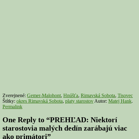
Zverejnené:
Gemer-Malohont
,
Hnúšťa
,
Rimavská Sobota
,
Tisovec
Štítky:
okres Rimavská Sobota
,
platy starostov
Autor:
Matej Hank
.
Permalink
One Reply to “PREHĽAD: Niektorí
starostovia malých dedín zarábajú viac
ako primátori”