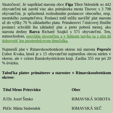
Skutočnosť, že napríklad starosta obce
Figa
Tibor Sklenárik so 442
obyvateľmi tak zarobí viac ako primátorka mesta Tisovec s 3 798
obyvateľmi, je spôsobená rozhodnutím poslancov obecného, resp.
mestského zastupiteľstva. Poslanci totiž môžu navýšiť plat starostu
až do výšky 70 % základného platu. Primátorovi 7-tisícovej Hnúšte
poslanci schválili iba základný plat a preto poberá menej, ako
starosta dediny
Barca
Richard Szajkó s 571 obyvateľmi. Ten,
mimochodom,
neovláda slovenčinu a v štátnom jazyku sa s ním dá
dohovoriť len prostredníctvom tlmočníka.
Najmenší plat v Rimavskosobotskom okrese má starosta
Poproče
Ľubor Kvaka, ktorá je s 15 obyvateľmi najmenšou obcou nielen v
okrese, ale v celom Banskobystrickom kraji. Zarába 355 eur pri 20
% úväzku.
Tabuľka platov primátorov a starostov v Rimavskosobotskom
okrese:
Titul Meno Priezvisko
Obec
JUDr. Jozef Šimko
RIMAVSKÁ SOBOTA
PhDr. Márta Stubendek
RIMAVSKÁ SEČ