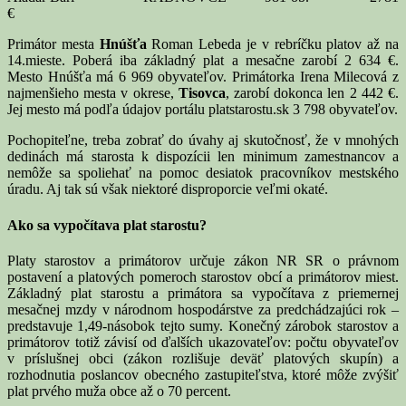
€
Primátor mesta
Hnúšťa
Roman Lebeda je v rebríčku platov až na
14.mieste. Poberá iba základný plat a mesačne zarobí 2 634 €.
Mesto Hnúšťa má 6 969 obyvateľov. Primátorka Irena Milecová z
najmenšieho mesta v okrese,
Tisovca
, zarobí dokonca len 2 442 €.
Jej mesto má podľa údajov portálu platstarostu.sk 3 798 obyvateľov.
Pochopiteľne, treba zobrať do úvahy aj skutočnosť, že v mnohých
dedinách má starosta k dispozícii len minimum zamestnancov a
nemôže sa spoliehať na pomoc desiatok pracovníkov mestského
úradu. Aj tak sú však niektoré disproporcie veľmi okaté.
Ako sa vypočítava plat starostu?
Platy starostov a primátorov určuje zákon NR SR o právnom
postavení a platových pomeroch starostov obcí a primátorov miest.
Základný plat starostu a primátora sa vypočítava z priemernej
mesačnej mzdy v národnom hospodárstve za predchádzajúci rok –
predstavuje 1,49-násobok tejto sumy. Konečný zárobok starostov a
primátorov totiž závisí od ďalších ukazovateľov: počtu obyvateľov
v príslušnej obci (zákon rozlišuje deväť platových skupín) a
rozhodnutia poslancov obecného zastupiteľstva, ktoré môže zvýšiť
plat prvého muža obce až o 70 percent.