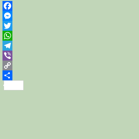
Facebook
Messenger
Twitter
WhatsApp
Telegram
Viber
Copy
Link
Share