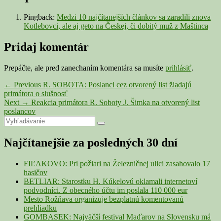
Pingback:
Medzi 10 najčítanejších článkov sa zaradili znova
Kotlebovci, ale aj geto na Českej, či dobitý muž z Maštinca
Pridaj komentár
Prepáčte, ale pred zanechaním komentára sa musíte
prihlásiť
.
Navigácia
Previous
←
Previous
R. SOBOTA: Poslanci cez otvorený list žiadajú
post:
primátora o slušnosť
v
Next
Next
→
Reakcia primátora R. Soboty J. Šimka na otvorený list
článku
post:
poslancov
Primary
Search
Search
for:
Sidebar
Najčítanejšie za posledných 30 dní
Widget
Area
FIĽAKOVO: Pri požiari na Železničnej ulici zasahovalo 17
hasičov
BETLIAR: Starostku H. Kúkelovú oklamali internetoví
podvodníci. Z obecného účtu im poslala 110 000 eur
Mesto Rožňava organizuje bezplatnú komentovanú
prehliadku
GOMBASEK: Najväčší festival Maďarov na Slovensku má