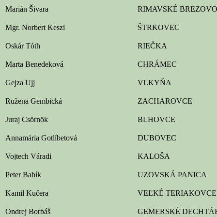
Marián Šivara
RIMAVSKÉ BREZOV
Mgr. Norbert Keszi
ŠTRKOVEC
Oskár Tóth
RIEČKA
Marta Benedeková
CHRÁMEC
Gejza Ujj
VLKYŇA
Ružena Gembická
ZACHAROVCE
Juraj Csörnök
BLHOVCE
Annamária Gotlíbetová
DUBOVEC
Vojtech Váradi
KALOŠA
Peter Babík
UZOVSKÁ PANICA
Kamil Kučera
VEĽKÉ TERIAKOVCE
Ondrej Borbáš
GEMERSKÉ DECHTÁ