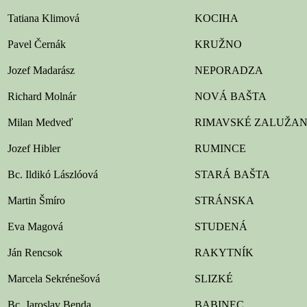
Tatiana Klimová
KOCIHA
Pavel Černák
KRUŽNO
Jozef Madarász
NEPORADZA
Richard Molnár
NOVÁ BAŠTA
Milan Medveď
RIMAVSKÉ ZALUŽA
Jozef Hibler
RUMINCE
Bc. Ildikó Lászlóová
STARÁ BAŠTA
Martin Šmíro
STRÁNSKA
Eva Magová
STUDENÁ
Ján Rencsok
RAKYTNÍK
Marcela Sekrénešová
SLIZKÉ
Bc. Jaroslav Benda
BABINEC