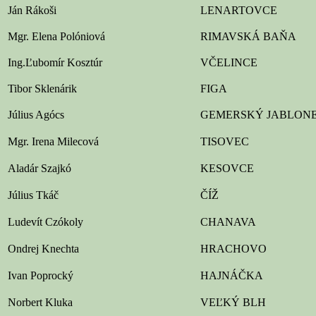
Ján Rákoši
LENARTOVCE
Mgr. Elena Polóniová
RIMAVSKÁ BAŇA
Ing.Ľubomír Kosztúr
VČELINCE
Tibor Sklenárik
FIGA
Július Agócs
GEMERSKÝ JABLON
Mgr. Irena Milecová
TISOVEC
Aladár Szajkó
KESOVCE
Július Tkáč
ČÍŽ
Ludevít Czókoly
CHANAVA
Ondrej Knechta
HRACHOVO
Ivan Poprocký
HAJNÁČKA
Norbert Kluka
VEĽKÝ BLH