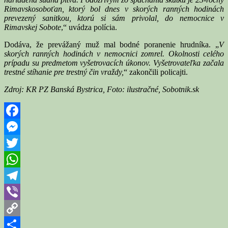
Rimavskosoboťan, ktorý bol dnes v skorých ranných hodinách
prevezený sanitkou, ktorú si sám privolal, do nemocnice v
Rimavskej Sobote
,“ uvádza polícia.
Dodáva, že prevážaný muž mal bodné poranenie hrudníka. „
V
skorých ranných hodinách v nemocnici zomrel. Okolnosti celého
prípadu su predmetom vyšetrovacích úkonov. Vyšetrovateľka začala
trestné stíhanie pre trestný čin vraždy,
“ zakončili policajti.
Zdroj: KR PZ Banská Bystrica, Foto: ilustračné, Sobotnik.sk
Facebook
Messenger
Twitter
WhatsApp
Telegram
Viber
Copy