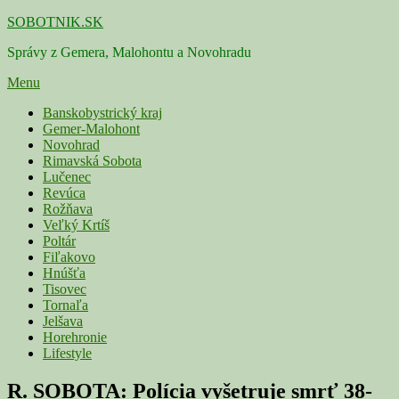
Skip
SOBOTNIK.SK
to
Správy z Gemera, Malohontu a Novohradu
content
Menu
Primárne
Banskobystrický kraj
Gemer-Malohont
menu
Novohrad
Rimavská Sobota
Lučenec
Revúca
Rožňava
Veľký Krtíš
Poltár
Fiľakovo
Hnúšťa
Tisovec
Tornaľa
Jelšava
Horehronie
Lifestyle
R. SOBOTA: Polícia vyšetruje smrť 38-