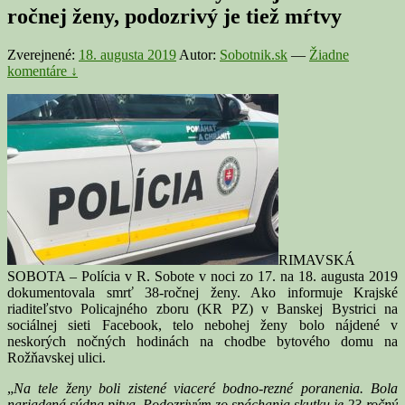
ročnej ženy, podozrivý je tiež mŕtvy
Zverejnené:
18. augusta 2019
Autor:
Sobotnik.sk
—
Žiadne
komentáre ↓
RIMAVSKÁ
SOBOTA – Polícia v R. Sobote v noci zo 17. na 18. augusta 2019
dokumentovala smrť 38-ročnej ženy. Ako informuje Krajské
riaditeľstvo Policajného zboru (KR PZ) v Banskej Bystrici na
sociálnej sieti Facebook, telo nebohej ženy bolo nájdené v
neskorých nočných hodinách na chodbe bytového domu na
Rožňavskej ulici.
„
Na tele ženy boli zistené viaceré bodno-rezné poranenia. Bola
nariadená súdna pitva. Podozrivým zo spáchania skutku je 23-ročný