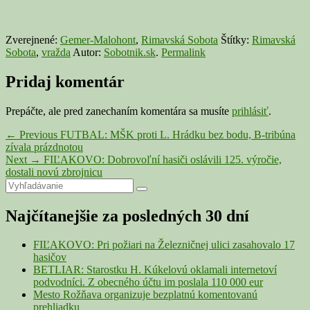
Zverejnené:
Gemer-Malohont
,
Rimavská Sobota
Štítky:
Rimavská
Sobota
,
vražda
Autor:
Sobotnik.sk
.
Permalink
Pridaj komentár
Prepáčte, ale pred zanechaním komentára sa musíte
prihlásiť
.
Navigácia
Previous
←
Previous
FUTBAL: MŠK proti L. Hrádku bez bodu, B-tribúna
post:
zívala prázdnotou
v
Next
Next
→
FIĽAKOVO: Dobrovoľní hasiči oslávili 125. výročie,
článku
post:
dostali novú zbrojnicu
Primary
Search
Search
for:
Sidebar
Najčítanejšie za posledných 30 dní
Widget
Area
FIĽAKOVO: Pri požiari na Železničnej ulici zasahovalo 17
hasičov
BETLIAR: Starostku H. Kúkelovú oklamali internetoví
podvodníci. Z obecného účtu im poslala 110 000 eur
Mesto Rožňava organizuje bezplatnú komentovanú
prehliadku