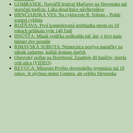
GOMBASEK: Najväčší festival Maďarov na Slovensku má
storočnú tradíciu. Láka desaťtisíce návštevníkov
HRNČIARSKA VES: Na cykloceste R. Sobota – Poltár
zomrel cyklista
ROŽŇAVA: Prvá komentovaná prehliadka mesta po 10
rokoch prilákala vyše 140 ľudí
HNÚŠŤA: Mladá vodička poškodila päť áut, v krvi mala
takmer dve promile
RIMAVSKÁ SOBOTA: Nemocnica pozýva mamičky na
piknik zadarmo, každá dostane darček
Obrovský požiar na Horehroní: Zasahuje 40 hasičov, horela
celá ulica (VIDEO)
REVÚCA: Múzeum Prvého slovenského gymnázia má 10
rokov. Je pýchou nielen Gemera, ale celého Slovenska