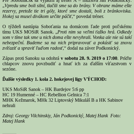
Pre Sobotnik.sk sa vyjadril aj tréner A – mužstva Ján Podkonický.
„
Vpredu sme boli silní, tlačili sme sa do brány. V obrane máme ešte
rezervy, pretože tie tri góly, ktoré sme dostali, boli z bránkoviska.
Hokej sa musel divákom určite páčiť
,“ povedal tréner.
O týždeň nastúpia Soboťania na domácom ľade proti poľskému
tímu UKS MOSiR Sanok. „
Proti nim sa veľmi ťažko hrá. Odkedy
som v tíme tak sme u nich doma ešte nevyhrali. Vonka ale nie sú takí
nebezpeční. Budeme sa na nich pripravovať a pokúsiť sa znovu
zvíťaziť a spraviť ľuďom radosť
,“ dodal na záver Podkonický.
Zápas proti Sanoku sa odohrá
v sobotu 28. 9. 2019 o 17:00
. Príďte
chlapcov znovu povzbudiť a hnať ich za ďalším víťazstvom v
sezóne.
Ďalšie výsledky 1. kola 2. hokejovej ligy VÝCHOD:
UKS MoSiR Sanok – HK Bardejov 5:6 pp
HC 19 Humenné – HC Rebellion Gelnica 7:1
MHK Kežmarok, MHk 32 Liptovský Mikuláš B a HK Sabinov
nehrali
Zdroj: Georgy Vilchinskiy, Ján Podkonický, Matej Hank Foto:
Matej Hank