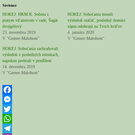
Súvisiace
HOKEJ: HKM R. Sobota s
HOKEJ: Soboťania museli
piatym víťazstvom v rade, Šagát
výsledok otáčať, posledný domáci
dvojgólový
zápas odohrajú na Troch kráľov
23. novembra 2019
4. januára 2020
V "Gemer-Malohont"
V "Gemer-Malohont"
HOKEJ: Soboťania zachraňovali
výsledok v posledných minútach,
napokon prehrali v predĺžení
14. decembra 2019
V "Gemer-Malohont"
Facebook
Messenger
Twitter
WhatsApp