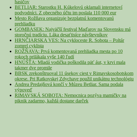
hasičov
BETLIAR: Starostku H. Kúkelovú oklamali internetoví
podvodníci. Z obecného účtu im poslala 110 000 eur
Mesto Rožňava organizuje bezplatnú komentovanú
prehliadku
GOMBASEK: Najväčší festival Maďarov na Slovensku má
storočnú tradíciu. Láka desaťtisíce návštevníkov
HRNČIARSKA VES: Na cykloceste R. Sobota – Poltár
zomrel cyklista
ROŽŇAVA: Prvá komentovaná prehliadka mesta po 10
rokoch prilákala vyše 140 ľudí
HNÚŠŤA: Mladá vodička poškodila päť áut, v krvi mala
takmer dve promile
BBSK zrekonštruoval 11 úsekov ciest v Rimavskosobotskom
okrese. Pri Ratkovskej Zdychave použil unikátnu technológiu
Andrea Predajňová končí v Múzeu Betliar. Sama podala
výpoveď
RIMAVSKÁ SOBOTA: Nemocnica pozýva mamičky na
piknik zadarmo, každá dostane darček