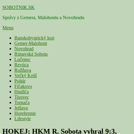
Skip
SOBOTNIK.SK
to
Správy z Gemera, Malohontu a Novohradu
content
Menu
Primárne
Banskobystrický kraj
Gemer-Malohont
menu
Novohrad
Rimavská Sobota
Lučenec
Revúca
Rožňava
Veľký Krtíš
Poltár
Fiľakovo
Hnúšťa
Tisovec
Tornaľa
Jelšava
Horehronie
Lifestyle
HOKEJ: HKM R. Sobota vyhral 9:3,