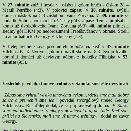
V
27. minúte
znížili hostia v oslabení gólom hráča s číslom 28 –
Matúš Petričko (4:3). V polovici zápasu, v
30. minúte,
zvýšili
domáci náskok na 5:3 zásluhou Ivana Zorvana. V
39. minúte
sa
podarilo Soboťanom streliť už šiesty gól v zápase. Ten sa pripísal na
konto už dvojgólového Ivana Zorvana (6:3).
40. minúta
priniesla
siedmy gól HKM po nedorozumení Trebišovčanov v obrane. Strelil
ho autor hattricku Georgy Vilchinskiy (7:3).
V tretej tretine znova prví udreli Soboťania, keď v
47. minúte
Vilchinskiy už štvrtým gólom upravil skóre na 8:3. Svoju kvalitu
potvrdili domáci už deviatym gólom z hokejky Filipiaka v
53.
minúte
(9:3).
Výsledok je vďaka tímovej robote, v Sanoku sme ešte nevyhrali
„
Zápas sme vyhrali vďaka tímovému výkonu, všetci sme mali dobré
šance a premenili sme ich
,“ povedal štvorgólový strelec Georgy
Vilchinskiy. Rus ďalej dodal, že sa pripravoval aj doma. „
V Rusku
som mal individuálne tréningy v posilňovni a aj na ľade. Keď som
prišiel na Slovensko, mali sme už tímové tréningy
,“ dodal na záver
Georgy.