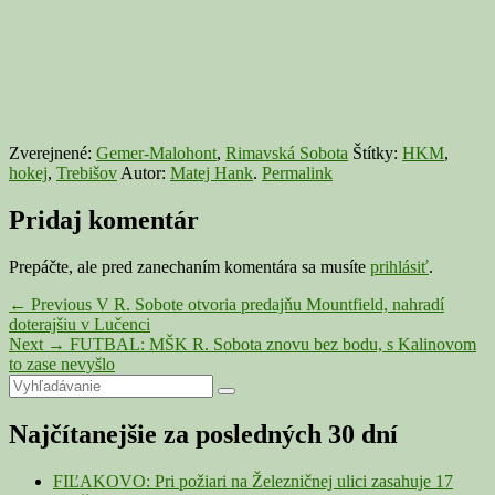
Zverejnené:
Gemer-Malohont
,
Rimavská Sobota
Štítky:
HKM
,
hokej
,
Trebišov
Autor:
Matej Hank
.
Permalink
Pridaj komentár
Prepáčte, ale pred zanechaním komentára sa musíte
prihlásiť
.
Navigácia
Previous
←
Previous
V R. Sobote otvoria predajňu Mountfield, nahradí
post:
doterajšiu v Lučenci
v
Next
Next
→
FUTBAL: MŠK R. Sobota znovu bez bodu, s Kalinovom
článku
post:
to zase nevyšlo
Primary
Search
Search
for:
Sidebar
Najčítanejšie za posledných 30 dní
Widget
Area
FIĽAKOVO: Pri požiari na Železničnej ulici zasahuje 17