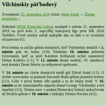
Vilchinskiy päťbodový
Zverejnené:
23. septembra 2019
Autor:
Matej Hank
—
Žiadne
komentáre ↓
Hokejisti
HKM Rimavská Sobota
nastúpili v sobotu 21. septembra
2019 na prvé kolo 2. najvyššej hokejovej ligy proti HK 2016
Trebišov. Úvod sezóny začali najlepšie ako sa dalo a to vysokým
víťazstvom 9:3.
Prvá tretina sa začala gólom domácich, keď Vilchinskiy dotlačil v
2.
minúte
puk do brány (1:0). Následne
10. minúta
priniesla
vyrovnanie, keď sa pred Karolom Križanom ocitol osamotený
Dušan Kobeľa (1:1). V
12. minúte
dostal osobný, 10. minútový
trest domáci Denis Moroz za nešportové správanie.
V
14. minúte
po chybe domácich strelil gól Dávid Antal (1:2). O
rýchle vyrovnanie sa postaral Slavomír Buda gólom pomedzi betóny
(2:2). Góly v prvej tretine ešte padali a to do brány hostí. V
16.
minúte
sa do samostatného nájazdu dostal Georgy Vilchinskiy a bol
úspešný (3:2). Tretina snov v podaní Rimavskej Soboty pokračovala
už štvrtým gólom v
18. minúte
z hokejky Denisa Nociara (4:2).