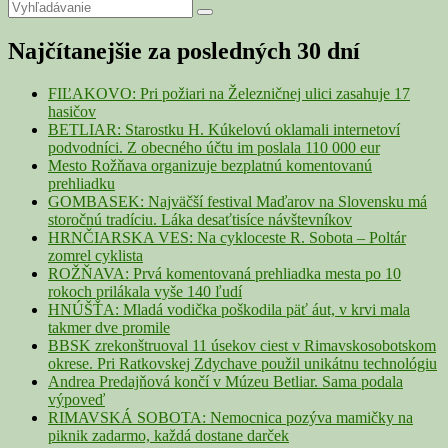
článku
Primary
Search
Search
for:
Sidebar
Najčítanejšie za posledných 30 dní
Widget
Area
FIĽAKOVO: Pri požiari na Železničnej ulici zasahuje 17
hasičov
BETLIAR: Starostku H. Kúkelovú oklamali internetoví
podvodníci. Z obecného účtu im poslala 110 000 eur
Mesto Rožňava organizuje bezplatnú komentovanú
prehliadku
GOMBASEK: Najväčší festival Maďarov na Slovensku má
storočnú tradíciu. Láka desaťtisíce návštevníkov
HRNČIARSKA VES: Na cykloceste R. Sobota – Poltár
zomrel cyklista
ROŽŇAVA: Prvá komentovaná prehliadka mesta po 10
rokoch prilákala vyše 140 ľudí
HNÚŠŤA: Mladá vodička poškodila päť áut, v krvi mala
takmer dve promile
BBSK zrekonštruoval 11 úsekov ciest v Rimavskosobotskom
okrese. Pri Ratkovskej Zdychave použil unikátnu technológiu
Andrea Predajňová končí v Múzeu Betliar. Sama podala
výpoveď
RIMAVSKÁ SOBOTA: Nemocnica pozýva mamičky na
piknik zadarmo, každá dostane darček