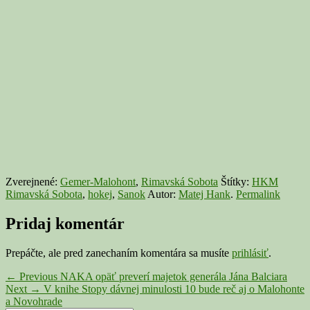
Zverejnené:
Gemer-Malohont
,
Rimavská Sobota
Štítky:
HKM
Rimavská Sobota
,
hokej
,
Sanok
Autor:
Matej Hank
.
Permalink
Pridaj komentár
Prepáčte, ale pred zanechaním komentára sa musíte
prihlásiť
.
Navigácia
Previous
←
Previous
NAKA opäť preverí majetok generála Jána Balciara
Next
post:
Next
→
V knihe Stopy dávnej minulosti 10 bude reč aj o Malohonte
v
post:
a Novohrade