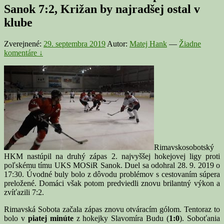
Sanok 7:2, Križan by najradšej ostal v
klube
Zverejnené:
29. septembra 2019
Autor:
Matej Hank
—
Žiadne
komentáre ↓
Rimavskosobotský
HKM nastúpil na druhý zápas 2. najvyššej hokejovej ligy proti
poľskému tímu UKS MOSiR Sanok. Duel sa odohral 28. 9. 2019 o
17:30. Úvodné buly bolo z dôvodu problémov s cestovaním súpera
preložené. Domáci však potom predviedli znovu brilantný výkon a
zvíťazili 7:2.
Rimavská Sobota začala zápas znovu otváracím gólom. Tentoraz to
bolo v
piatej minúte
z hokejky Slavomíra Budu (
1:0
). Soboťania