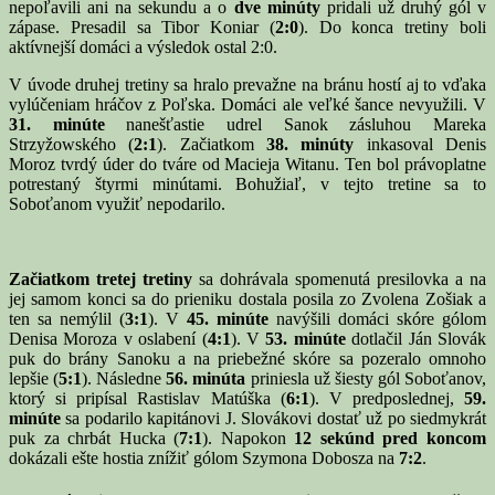
nepoľavili ani na sekundu a o
dve minúty
pridali už druhý gól v
zápase. Presadil sa Tibor Koniar (
2:0
). Do konca tretiny boli
aktívnejší domáci a výsledok ostal 2:0.
V úvode druhej tretiny sa hralo prevažne na bránu hostí aj to vďaka
vylúčeniam hráčov z Poľska. Domáci ale veľké šance nevyužili. V
31. minúte
nanešťastie udrel Sanok zásluhou Mareka
Strzyžowského (
2:1
). Začiatkom
38. minúty
inkasoval Denis
Moroz tvrdý úder do tváre od Macieja Witanu. Ten bol právoplatne
potrestaný štyrmi minútami. Bohužiaľ, v tejto tretine sa to
Soboťanom využiť nepodarilo.
Začiatkom tretej tretiny
sa dohrávala spomenutá presilovka a na
jej samom konci sa do prieniku dostala posila zo Zvolena Zošiak a
ten sa nemýlil (
3:1
). V
45. minúte
navýšili domáci skóre gólom
Denisa Moroza v oslabení (
4:1
). V
53. minúte
dotlačil Ján Slovák
puk do brány Sanoku a na priebežné skóre sa pozeralo omnoho
lepšie (
5:1
). Následne
56. minúta
priniesla už šiesty gól Soboťanov,
ktorý si pripísal Rastislav Matúška (
6:1
). V predposlednej,
59.
minúte
sa podarilo kapitánovi J. Slovákovi dostať už po siedmykrát
puk za chrbát Hucka (
7:1
). Napokon
12 sekúnd pred koncom
dokázali ešte hostia znížiť gólom Szymona Dobosza na
7:2
.