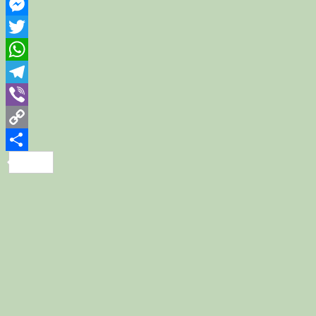
Facebook
Messenger
Twitter
WhatsApp
Telegram
Viber
Copy
Link
Share