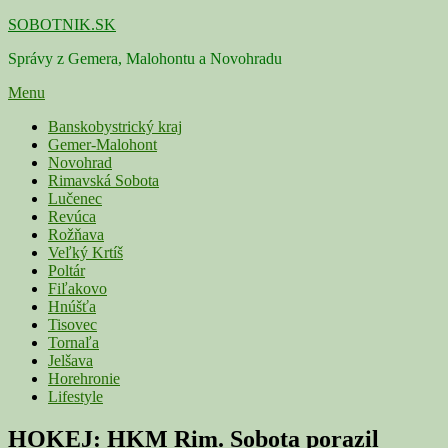
Skip
SOBOTNIK.SK
to
Správy z Gemera, Malohontu a Novohradu
content
Menu
Primárne
Banskobystrický kraj
Gemer-Malohont
menu
Novohrad
Rimavská Sobota
Lučenec
Revúca
Rožňava
Veľký Krtíš
Poltár
Fiľakovo
Hnúšťa
Tisovec
Tornaľa
Jelšava
Horehronie
Lifestyle
HOKEJ: HKM Rim. Sobota porazil