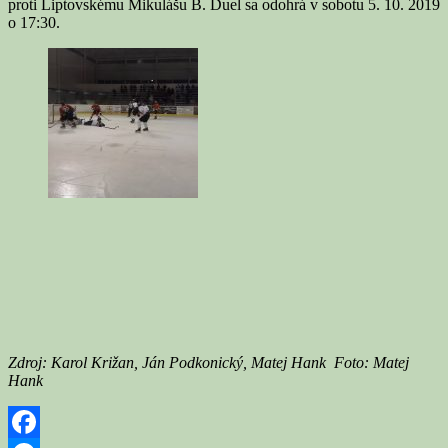
proti Liptovskému Mikulášu B. Duel sa odohrá v sobotu 5. 10. 2019
o 17:30.
Zdroj: Karol Križan, Ján Podkonický, Matej Hank Foto: Matej
Hank