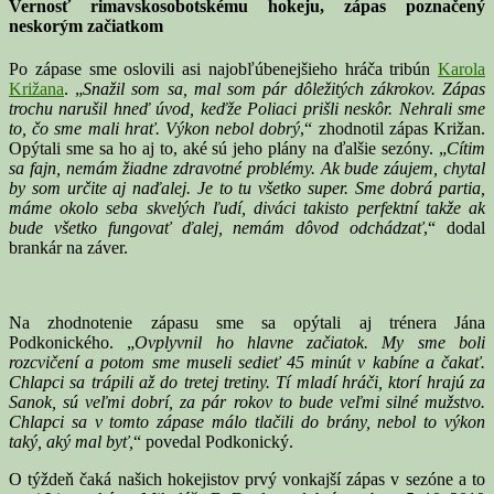
Vernosť rimavskosobotskému hokeju, zápas poznačený
neskorým začiatkom
Po zápase sme oslovili asi najobľúbenejšieho hráča tribún
Karola
Križana
. „
Snažil som sa, mal som pár dôležitých zákrokov. Zápas
trochu narušil hneď úvod, keďže Poliaci prišli neskôr. Nehrali sme
to, čo sme mali hrať. Výkon nebol dobrý
,“ zhodnotil zápas Križan.
Opýtali sme sa ho aj to, aké sú jeho plány na ďalšie sezóny. „
Cítim
sa fajn, nemám žiadne zdravotné problémy. Ak bude záujem, chytal
by som určite aj naďalej. Je to tu všetko super. Sme dobrá partia,
máme okolo seba skvelých ľudí, diváci takisto perfektní takže ak
bude všetko fungovať ďalej, nemám dôvod odchádzať
,“ dodal
brankár na záver.
Na zhodnotenie zápasu sme sa opýtali aj trénera Jána
Podkonického. „
Ovplyvnil ho hlavne začiatok. My sme boli
rozcvičení a potom sme museli sedieť 45 minút v kabíne a čakať.
Chlapci sa trápili až do tretej tretiny. Tí mladí hráči, ktorí hrajú za
Sanok, sú veľmi dobrí, za pár rokov to bude veľmi silné mužstvo.
Chlapci sa v tomto zápase málo tlačili do brány, nebol to výkon
taký, aký mal byť,
“ povedal Podkonický.
O týždeň čaká našich hokejistov prvý vonkajší zápas v sezóne a to