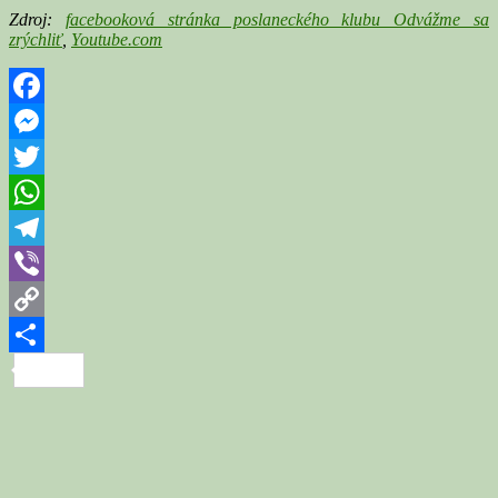
Zdroj:
facebooková stránka poslaneckého klubu Odvážme sa
zrýchliť
,
Youtube.com
Facebook
Messenger
Twitter
WhatsApp
Telegram
Viber
Copy
Link
Share