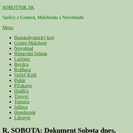
Skip
SOBOTNIK.SK
to
Správy z Gemera, Malohontu a Novohradu
content
Menu
Primárne
Banskobystrický kraj
Gemer-Malohont
menu
Novohrad
Rimavská Sobota
Lučenec
Revúca
Rožňava
Veľký Krtíš
Poltár
Fiľakovo
Hnúšťa
Tisovec
Tornaľa
Jelšava
Horehronie
Lifestyle
R. SOBOTA: Dokument Sobota dnes,