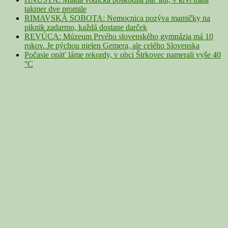
takmer dve promile
RIMAVSKÁ SOBOTA: Nemocnica pozýva mamičky na
piknik zadarmo, každá dostane darček
REVÚCA: Múzeum Prvého slovenského gymnázia má 10
rokov. Je pýchou nielen Gemera, ale celého Slovenska
Počasie opäť láme rekordy, v obci Štrkovec namerali vyše 40
°C