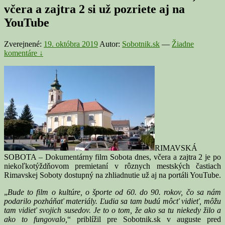
včera a zajtra 2 si už pozriete aj na
YouTube
Zverejnené:
19. októbra 2019
Autor:
Sobotnik.sk
—
Žiadne
komentáre ↓
RIMAVSKÁ
SOBOTA – Dokumentárny film Sobota dnes, včera a zajtra 2 je po
niekoľkotýždňovom premietaní v rôznych mestských častiach
Rimavskej Soboty dostupný na zhliadnutie už aj na portáli YouTube.
„
Bude to film o kultúre, o športe od 60. do 90. rokov, čo sa nám
podarilo pozháňať materiály. Ľudia sa tam budú môcť vidieť, môžu
tam vidieť svojich susedov. Je to o tom, že ako sa tu niekedy žilo a
ako to fungovalo,
“ priblížil pre Sobotnik.sk v auguste pred