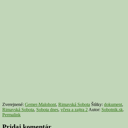
Zverejnené:
Gemer-Malohont
,
Rimavská Sobota
Štítky:
dokument
,
Rimavská Sobota
,
Sobota dnes
,
včera a zajtra 2
Autor:
Sobotnik.sk
.
Permalink
Pridaj komentár