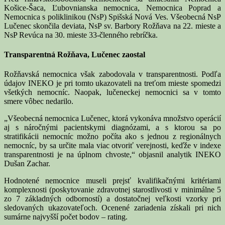
Košice-Šaca, Ľubovnianska nemocnica, Nemocnica Poprad a
Nemocnica s poliklinikou (NsP) Spišská Nová Ves. Všeobecná NsP
Lučenec skončila deviata, NsP sv. Barbory Rožňava na 22. mieste a
NsP Revúca na 30. mieste 33-členného rebríčka.
Transparentná Rožňava, Lučenec zaostal
Rožňavská nemocnica však zabodovala v transparentnosti. Podľa
údajov INEKO je pri tomto ukazovateli na treťom mieste spomedzi
všetkých nemocníc. Naopak, lučeneckej nemocnici sa v tomto
smere vôbec nedarilo.
„Všeobecná nemocnica Lučenec, ktorá vykonáva množstvo operácií
aj s náročnými pacientskymi diagnózami, a s ktorou sa po
stratifikácii nemocníc možno počíta ako s jednou z regionálnych
nemocníc, by sa určite mala viac otvoriť verejnosti, keďže v indexe
transparentnosti je na úplnom chvoste,“ objasnil analytik INEKO
Dušan Zachar.
Hodnotené nemocnice museli prejsť kvalifikačnými kritériami
komplexnosti (poskytovanie zdravotnej starostlivosti v minimálne 5
zo 7 základných odborností) a dostatočnej veľkosti vzorky pri
sledovaných ukazovateľoch. Ocenené zariadenia získali pri nich
sumárne najvyšší počet bodov – rating.