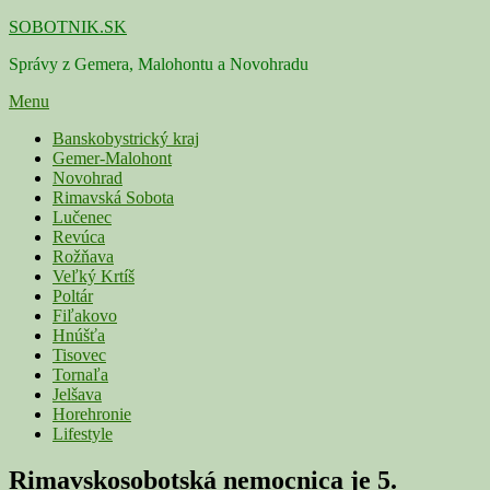
Skip
SOBOTNIK.SK
to
Správy z Gemera, Malohontu a Novohradu
content
Menu
Primárne
Banskobystrický kraj
Gemer-Malohont
menu
Novohrad
Rimavská Sobota
Lučenec
Revúca
Rožňava
Veľký Krtíš
Poltár
Fiľakovo
Hnúšťa
Tisovec
Tornaľa
Jelšava
Horehronie
Lifestyle
Rimavskosobotská nemocnica je 5.