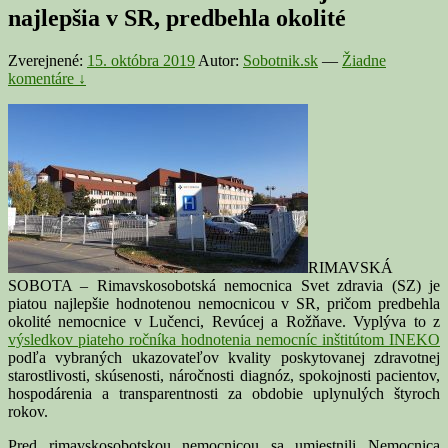
najlepšia v SR, predbehla okolité
Zverejnené:
15. októbra 2019
Autor:
Sobotnik.sk
—
Žiadne
komentáre ↓
RIMAVSKÁ
SOBOTA – Rimavskosobotská nemocnica Svet zdravia (SZ) je
piatou najlepšie hodnotenou nemocnicou v SR, pričom predbehla
okolité nemocnice v Lučenci, Revúcej a Rožňave. Vyplýva to z
výsledkov piateho ročníka hodnotenia nemocníc inštitútom INEKO
podľa vybraných ukazovateľov kvality poskytovanej zdravotnej
starostlivosti, skúsenosti, náročnosti diagnóz, spokojnosti pacientov,
hospodárenia a transparentnosti za obdobie uplynulých štyroch
rokov.
Pred rimavskosobotskou nemocnicou sa umiestnili Nemocnica