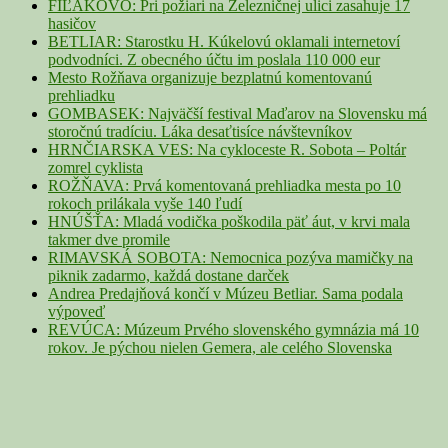
Area
FIĽAKOVO: Pri požiari na Železničnej ulici zasahuje 17
hasičov
BETLIAR: Starostku H. Kúkelovú oklamali internetoví
podvodníci. Z obecného účtu im poslala 110 000 eur
Mesto Rožňava organizuje bezplatnú komentovanú
prehliadku
GOMBASEK: Najväčší festival Maďarov na Slovensku má
storočnú tradíciu. Láka desaťtisíce návštevníkov
HRNČIARSKA VES: Na cykloceste R. Sobota – Poltár
zomrel cyklista
ROŽŇAVA: Prvá komentovaná prehliadka mesta po 10
rokoch prilákala vyše 140 ľudí
HNÚŠŤA: Mladá vodička poškodila päť áut, v krvi mala
takmer dve promile
RIMAVSKÁ SOBOTA: Nemocnica pozýva mamičky na
piknik zadarmo, každá dostane darček
Andrea Predajňová končí v Múzeu Betliar. Sama podala
výpoveď
REVÚCA: Múzeum Prvého slovenského gymnázia má 10
rokov. Je pýchou nielen Gemera, ale celého Slovenska