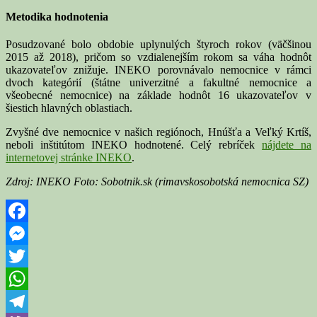
Metodika hodnotenia
Posudzované bolo obdobie uplynulých štyroch rokov (väčšinou
2015 až 2018), pričom so vzdialenejším rokom sa váha hodnôt
ukazovateľov znižuje. INEKO porovnávalo nemocnice v rámci
dvoch kategórií (štátne univerzitné a fakultné nemocnice a
všeobecné nemocnice) na základe hodnôt 16 ukazovateľov v
šiestich hlavných oblastiach.
Zvyšné dve nemocnice v našich regiónoch, Hnúšťa a Veľký Krtíš,
neboli inštitútom INEKO hodnotené. Celý rebríček
nájdete na
internetovej stránke INEKO
.
Zdroj: INEKO Foto: Sobotnik.sk (rimavskosobotská nemocnica SZ)
Facebook
Messenger
Twitter
WhatsApp