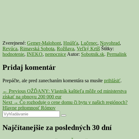
Zverejnené:
Gemer-Malohont
,
Hnúšťa
,
Lučenec
,
Novohrad
,
Revúca
,
Rimavská Sobota
,
Rožňava
,
Veľký Krtíš
Štítky:
hodnotenie
,
INEKO
,
nemocnice
Autor:
Sobotnik.sk
.
Permalink
Pridaj komentár
Prepáčte, ale pred zanechaním komentára sa musíte
prihlásiť
.
Navigácia
Previous
←
Previous
OŽĎANY: Vlastník kaštieľa môže od ministerstva
post:
získať na obnovu 200 000 eur
v
Next
Next
→
Čo rozhoduje o cene domu či bytu v našich regiónoch?
článku
post:
Hlavne prítomnosť Rómov
Primary
Search
Search
for:
Sidebar
Najčítanejšie za posledných 30 dní
Widget