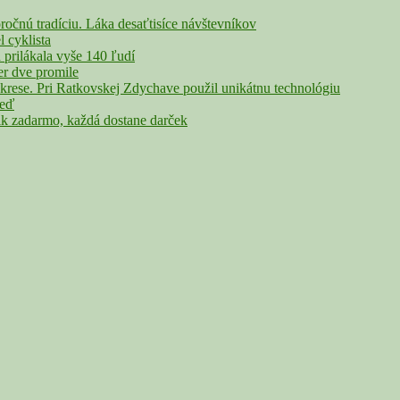
nú tradíciu. Láka desaťtisíce návštevníkov
cyklista
rilákala vyše 140 ľudí
r dve promile
rese. Pri Ratkovskej Zdychave použil unikátnu technológiu
veď
adarmo, každá dostane darček