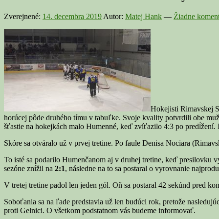
Zverejnené:
14. decembra 2019
Autor:
Matej Hank
—
Žiadne koment
Hokejisti Rimavskej S
horúcej pôde druhého tímu v tabuľke. Svoje kvality potvrdili obe muž
šťastie na hokejkách malo Humenné, keď zvíťazilo 4:3 po predĺžení. I
Skóre sa otváralo už v prvej tretine. Po faule Denisa Nociara (Rima
To isté sa podarilo Humenčanom aj v druhej tretine, keď presilovku v
sezóne znížil na
2:1
, následne na to sa postaral o vyrovnanie najprod
V tretej tretine padol len jeden gól. Oň sa postaral 42 sekúnd pred 
Soboťania sa na ľade predstavia už len budúci rok, pretože nasledu
proti Gelnici. O všetkom podstatnom vás budeme informovať.