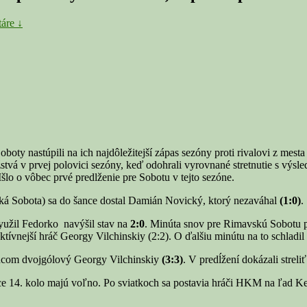
áre ↓
oboty nastúpili na ich najdôležitejší zápas sezóny proti rivalovi z me
stvá v prvej polovici sezóny, keď odohrali vyrovnané stretnutie s výsl
šlo o vôbec prvé predlženie pre Sobotu v tejto sezóne.
vská Sobota) sa do šance dostal Damián Novický, ktorý nezaváhal
(1:0)
.
yužil Fedorko navýšil stav na
2:0
. Minúta snov pre Rimavskú Sobotu pr
uktívnejší hráč Georgy Vilchinskiy (2:2). O ďalšiu minútu na to schlad
koncom dvojgólový Georgy Vilchinskiy
(3:3)
. V predĺžení dokázali strel
júce 14. kolo majú voľno. Po sviatkoch sa postavia hráči HKM na ľad K