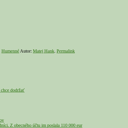
,
Humenné
Autor:
Matej Hank
.
Permalink
e chce dodržať
čov
íci. Z obecného účtu im poslala 110 000 eur