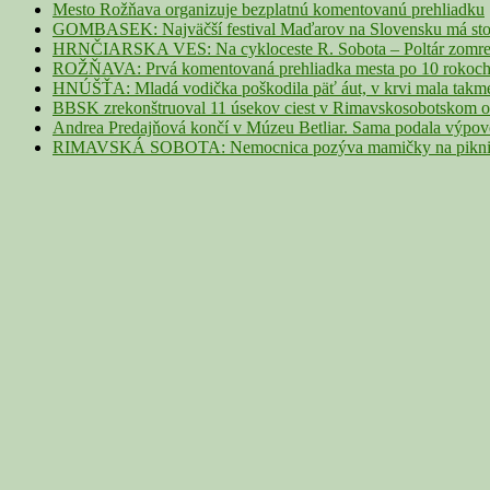
Mesto Rožňava organizuje bezplatnú komentovanú prehliadku
GOMBASEK: Najväčší festival Maďarov na Slovensku má storoč
HRNČIARSKA VES: Na cykloceste R. Sobota – Poltár zomrel 
ROŽŇAVA: Prvá komentovaná prehliadka mesta po 10 rokoch p
HNÚŠŤA: Mladá vodička poškodila päť áut, v krvi mala takme
BBSK zrekonštruoval 11 úsekov ciest v Rimavskosobotskom ok
Andrea Predajňová končí v Múzeu Betliar. Sama podala výpo
RIMAVSKÁ SOBOTA: Nemocnica pozýva mamičky na piknik z