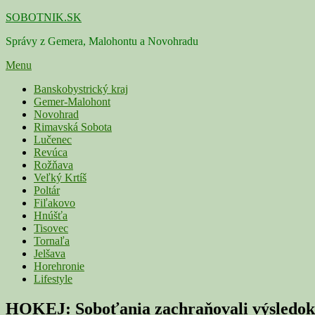
Skip
SOBOTNIK.SK
to
Správy z Gemera, Malohontu a Novohradu
content
Menu
Primárne
Banskobystrický kraj
Gemer-Malohont
menu
Novohrad
Rimavská Sobota
Lučenec
Revúca
Rožňava
Veľký Krtíš
Poltár
Fiľakovo
Hnúšťa
Tisovec
Tornaľa
Jelšava
Horehronie
Lifestyle
HOKEJ: Soboťania zachraňovali výsledok 