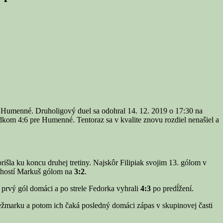
sta Humenné. Druholigový duel sa odohral 14. 12. 2019 o 17:30 na
edkom 4:6 pre Humenné. Tentoraz sa v kvalite znovu rozdiel nenašiel a
išla ku koncu druhej tretiny. Najskôr Filipiak svojim 13. gólom v
il hostí Markuš gólom na
3:2
.
iť prvý gól domáci a po strele Fedorka vyhrali
4:3
po predĺžení.
ežmarku a potom ich čaká posledný domáci zápas v skupinovej časti