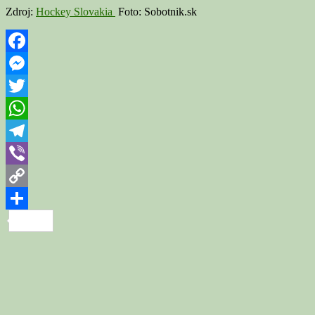
Zdroj:
Hockey Slovakia
Foto: Sobotnik.sk
Facebook
Messenger
Twitter
WhatsApp
Telegram
Viber
Copy
Link
Share