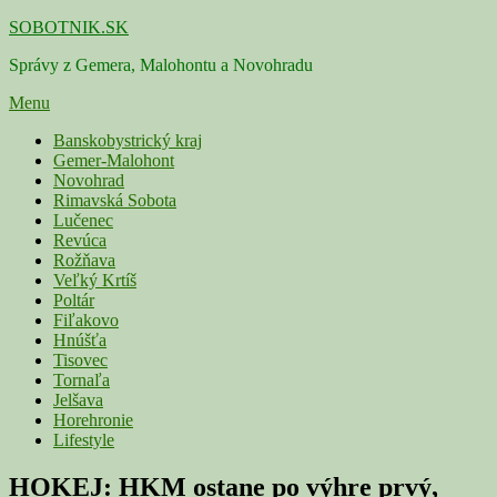
Skip
SOBOTNIK.SK
to
Správy z Gemera, Malohontu a Novohradu
content
Menu
Primárne
Banskobystrický kraj
Gemer-Malohont
menu
Novohrad
Rimavská Sobota
Lučenec
Revúca
Rožňava
Veľký Krtíš
Poltár
Fiľakovo
Hnúšťa
Tisovec
Tornaľa
Jelšava
Horehronie
Lifestyle
HOKEJ: HKM ostane po výhre prvý,