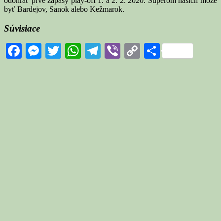
odohrať prvé zápasy play-off 1. a 2. 2. 2020. Súperom našich môže
byť Bardejov, Sanok alebo Kežmarok.
Súvisiace
Facebook
Messenger
Twitter
WhatsApp
Telegram
Viber
Copy
Share
Link