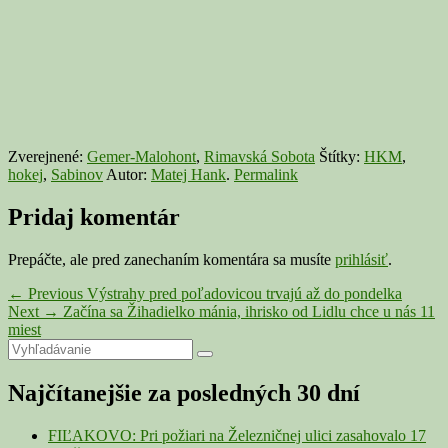
Zverejnené:
Gemer-Malohont
,
Rimavská Sobota
Štítky:
HKM
,
hokej
,
Sabinov
Autor:
Matej Hank
.
Permalink
Pridaj komentár
Prepáčte, ale pred zanechaním komentára sa musíte
prihlásiť
.
Navigácia
Previous
←
Previous
Výstrahy pred poľadovicou trvajú až do pondelka
Next
post:
Next
→
Začína sa Žihadielko mánia, ihrisko od Lidlu chce u nás 11
v
post:
miest
článku
Primary
Search
Search
for:
Sidebar
Najčítanejšie za posledných 30 dní
Widget
Area
FIĽAKOVO: Pri požiari na Železničnej ulici zasahovalo 17