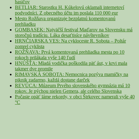
hasičov
BETLIAR: Starostku H. Kúkelovú oklamali internetoví
podvodníci. Z obecného účtu im poslala 110 000 eur
Mesto Rožňava organizuje bezplatnú komentovanú
prehliadku
GOMBASEK: Najväčší festival Maďarov na Slovensku má
storočnú tradíciu. Láka desaťtisíce návštevníkov
HRNČIARSKA VES: Na cykloceste R. Sobota – Poltár
zomrel cyklista
ROŽŇAVA: Prvá komentovaná prehliadka mesta po 10
rokoch prilákala vyše 140 ľudí
HNÚŠŤA: Mladá vodička poškodila päť áut, v krvi mala
takmer dve promile
RIMAVSKÁ SOBOTA: Nemocnica pozýva mamičky na
piknik zadarmo, každá dostane darček
REVÚCA: Múzeum Prvého slovenského gymnázia má 10
rokov. Je pýchou nielen Gemera, ale celého Slovenska
Počasie opäť láme rekordy, v obci Štrkovec namerali vyše 40
°C