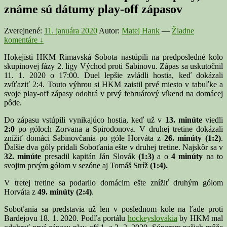
známe sú dátumy play-off zápasov
Zverejnené:
11. januára 2020
Autor:
Matej Hank
—
Žiadne
komentáre ↓
Hokejisti HKM Rimavská Sobota nastúpili na predposledné kolo
skupinovej fázy 2. ligy Východ proti Sabinovu. Zápas sa uskutočnil
11. 1. 2020 o 17:00. Duel lepšie zvládli hostia, keď dokázali
zvíťaziť 2:4. Touto výhrou si HKM zaistil prvé miesto v tabuľke a
svoje play-off zápasy odohrá v prvý februárový víkend na domácej
pôde.
Do zápasu vstúpili vynikajúco hostia, keď už v
13. minúte
viedli
2:0
po góloch Zorvana a Spirodonova. V druhej tretine dokázali
znížiť domáci Sabinovčania po góle Horváta z
26. minúty
(1:2)
.
Ďalšie dva góly pridali Soboťania ešte v druhej tretine. Najskôr sa v
32. minúte
presadil kapitán Ján Slovák
(1:3)
a o
4 minúty
na to
svojim prvým gólom v sezóne aj Tomáš Stríž
(1:4).
V tretej tretine sa podarilo domácim ešte znížiť druhým gólom
Horváta z
49. minúty (2:4)
.
Soboťania sa predstavia už len v poslednom kole na ľade proti
Bardejovu 18. 1. 2020. Podľa portálu
hockeyslovakia
by HKM mal