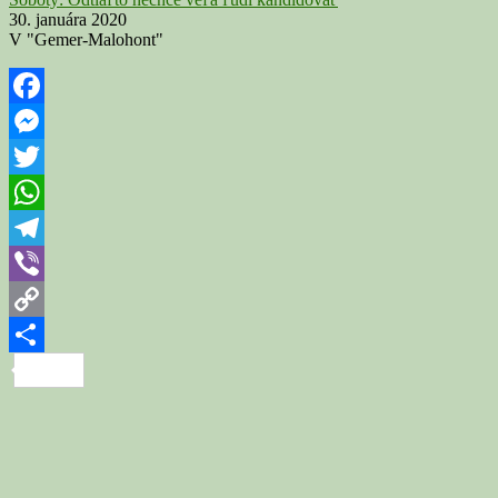
30. januára 2020
V "Gemer-Malohont"
Facebook
Messenger
Twitter
WhatsApp
Telegram
Viber
Copy
Link
Share