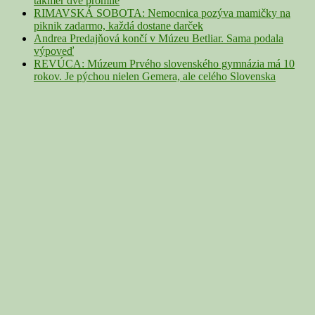
takmer dve promile
RIMAVSKÁ SOBOTA: Nemocnica pozýva mamičky na
piknik zadarmo, každá dostane darček
Andrea Predajňová končí v Múzeu Betliar. Sama podala
výpoveď
REVÚCA: Múzeum Prvého slovenského gymnázia má 10
rokov. Je pýchou nielen Gemera, ale celého Slovenska