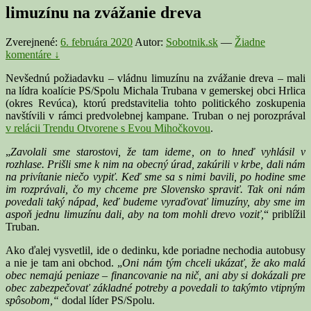
limuzínu na zvážanie dreva
Zverejnené:
6. februára 2020
Autor:
Sobotnik.sk
—
Žiadne
komentáre ↓
Nevšednú požiadavku – vládnu limuzínu na zvážanie dreva – mali
na lídra koalície PS/Spolu Michala Trubana v gemerskej obci Hrlica
(okres Revúca), ktorú predstavitelia tohto politického zoskupenia
navštívili v rámci predvolebnej kampane. Truban o nej porozprával
v relácii Trendu Otvorene s Evou Mihočkovou
.
„
Zavolali sme starostovi, že tam ideme, on to hneď vyhlásil v
rozhlase. Prišli sme k nim na obecný úrad, zakúrili v krbe, dali nám
na privítanie niečo vypiť. Keď sme sa s nimi bavili, po hodine sme
im rozprávali, čo my chceme pre Slovensko spraviť. Tak oni nám
povedali taký nápad, keď budeme vyraďovať limuzíny, aby sme im
aspoň jednu limuzínu dali, aby na tom mohli drevo voziť,
“ priblížil
Truban.
Ako ďalej vysvetlil, ide o dedinku, kde poriadne nechodia autobusy
a nie je tam ani obchod. „
Oni nám tým chceli ukázať, že ako malá
obec nemajú peniaze – financovanie na nič, ani aby si dokázali pre
obec zabezpečovať základné potreby a povedali to takýmto vtipným
spôsobom,“
dodal líder PS/Spolu.