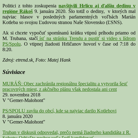
Politici z tohto zoskupenia
navštívili Hrlicu aj ďalšiu dedinu v
regióne Rákoš
9. januára 2020. Šlo totiž o dediny, v ktorých mal
najviac hlasov v posledných parlamentných voľbách Marián
Kotleba so svojou Ľudovou stranou Naše Slovensko (ĽSNS).
Ak si chcete vypočuť spomínanú krátku vtipnú príhodu priamo od
M. Trubana, stačí
ísť na stránku Trendu a pustiť si video s lídrom
PS/Spolu
. O vtipnej žiadosti Hrličanov hovorí v čase od 7:18 do
8:20.
Zdroj: etrend.sk, Foto: Matej Hank
Súvisiace
MURÁŇ: Obec zachránila regionálnu špecialitu a vytvorila šesť
pracovných miest, z akčného plánu však nedostala ani cent
29. novembra 2018
V "Gemer-Malohont"
PS/SPOLU zavíta do obcí, kde sa najviac darilo Kotlebovi
8. januára 2020
V "Gemer-Malohont"
Truban v diskusii odpovedal, prečo nemá žiadneho kandidáta z R.
Soboty: Odtiaľto nechce veľa ľudí kandidovať