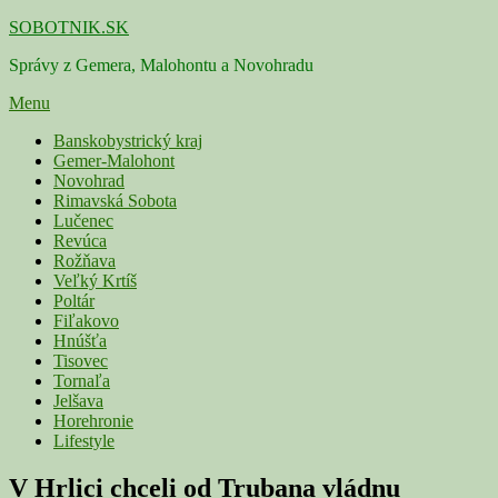
Skip
SOBOTNIK.SK
to
Správy z Gemera, Malohontu a Novohradu
content
Menu
Primárne
Banskobystrický kraj
Gemer-Malohont
menu
Novohrad
Rimavská Sobota
Lučenec
Revúca
Rožňava
Veľký Krtíš
Poltár
Fiľakovo
Hnúšťa
Tisovec
Tornaľa
Jelšava
Horehronie
Lifestyle
V Hrlici chceli od Trubana vládnu