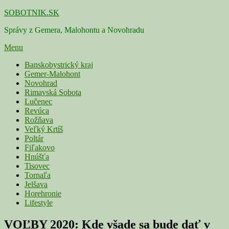
Skip
SOBOTNIK.SK
to
Správy z Gemera, Malohontu a Novohradu
content
Menu
Primárne
Banskobystrický kraj
Gemer-Malohont
menu
Novohrad
Rimavská Sobota
Lučenec
Revúca
Rožňava
Veľký Krtíš
Poltár
Fiľakovo
Hnúšťa
Tisovec
Tornaľa
Jelšava
Horehronie
Lifestyle
VOĽBY 2020: Kde všade sa bude dať v