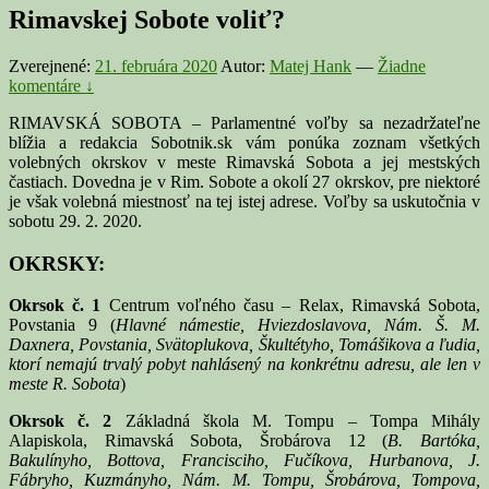
Rimavskej Sobote voliť?
Zverejnené:
21. februára 2020
Autor:
Matej Hank
—
Žiadne
komentáre ↓
RIMAVSKÁ SOBOTA – Parlamentné voľby sa nezadržateľne
blížia a redakcia Sobotnik.sk vám ponúka zoznam všetkých
volebných okrskov v meste Rimavská Sobota a jej mestských
častiach. Dovedna je v Rim. Sobote a okolí 27 okrskov, pre niektoré
je však volebná miestnosť na tej istej adrese. Voľby sa uskutočnia v
sobotu 29. 2. 2020.
OKRSKY
:
Okrsok č. 1
Centrum voľného času – Relax, Rimavská Sobota,
Povstania 9 (
Hlavné námestie, Hviezdoslavova, Nám. Š. M.
Daxnera, Povstania, Svätoplukova, Škultétyho, Tomášikova a ľudia,
ktorí nemajú trvalý pobyt nahlásený na konkrétnu adresu, ale len v
meste R. Sobota
)
Okrsok č. 2
Základná škola M. Tompu – Tompa Mihály
Alapiskola, Rimavská Sobota, Šrobárova 12 (
B. Bartóka,
Bakulínyho, Bottova, Francisciho, Fučíkova, Hurbanova, J.
Fábryho, Kuzmányho, Nám. M. Tompu, Šrobárova, Tompova,