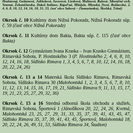
Družstevná, Gaštanová, Jabloňová, Javorová, Liesková, Malinová, Ružová, Šibeničný vrch,
Veterná, Železničiarska, Dukel. hrdinov, Kúpeľná, Mládeže, Mlynská, Nová, Rožňavská, 2,
4, 6, 8, 10, 12, 14, 16, 18, 31, 33, časť obce Sabová – (Šamarianka), Školská, Tržná)
Okrsok č. 10
Kultúrny dom Nižná Pokoradz, Nižná Pokoradz súp.
č. 59
(časť obce Nižná Pokoradz)
Okrsok č. 11
Kultúrny dom Bakta, Bakta súp. č. 115
(časť obce
Bakta)
Okrsok č. 12
Gymnázium Ivana Kraska – Ivan Krasko Gimnázium,
Rimavská Sobota, P. Hostinského 3 (
P. Hostinského 2, 4, 6, 8, 10,
12, 14, 16, 18, Sídlisko Rimava 1, 3, 4, 5, 6, 7, 8, 10, 12, 14, 16, 18,
20, 22, 24, 26)
Okrsok č. 13 a 14
Materská škola Sídlisko Rimava, Rimavská
Sobota, Sídlisko Rimava 30
(Malohontská 1, 2, 3, 4, 5, 6, 7, 8, 10,
11, 12, 13, 14, 15, 16, 17, 19, 21, Sídlisko Rimava 9, 11, 13, 15, 17,
19, 21, 23, 25, 27, 29, 32, 36)
Okrsok č. 15 a 16
Stredná odborná škola obchodu a služieb,
Rimavská Sobota, Športová 1
(Jánošíkova 20, 22, 24, 26, Kvetná,
Malohontská 23, 25, 27, 29, 31, 33, 35, 37, 39, 41, 43, 45, 47,
Sídlisko Rimava 35, 37, 39, 41, 43, 45, Športová, Malohontská 18,
20, 22, 24, 26, 49, 51, 53, Sídlisko Rimava 34, Štadion)