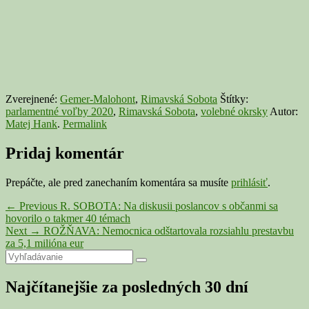
Zverejnené:
Gemer-Malohont
,
Rimavská Sobota
Štítky:
parlamentné voľby 2020
,
Rimavská Sobota
,
volebné okrsky
Autor:
Matej Hank
.
Permalink
Pridaj komentár
Prepáčte, ale pred zanechaním komentára sa musíte
prihlásiť
.
Navigácia
Previous
←
Previous
R. SOBOTA: Na diskusii poslancov s občanmi sa
post:
hovorilo o takmer 40 témach
v
Next
Next
→
ROŽŇAVA: Nemocnica odštartovala rozsiahlu prestavbu
článku
post:
za 5,1 milióna eur
Primary
Search
Search
for:
Sidebar
Najčítanejšie za posledných 30 dní
Widget