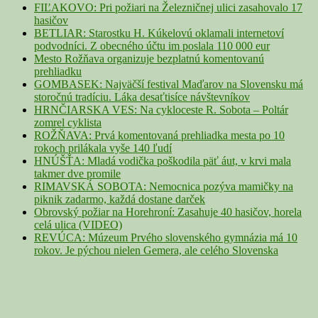
Area
FIĽAKOVO: Pri požiari na Železničnej ulici zasahovalo 17
hasičov
BETLIAR: Starostku H. Kúkelovú oklamali internetoví
podvodníci. Z obecného účtu im poslala 110 000 eur
Mesto Rožňava organizuje bezplatnú komentovanú
prehliadku
GOMBASEK: Najväčší festival Maďarov na Slovensku má
storočnú tradíciu. Láka desaťtisíce návštevníkov
HRNČIARSKA VES: Na cykloceste R. Sobota – Poltár
zomrel cyklista
ROŽŇAVA: Prvá komentovaná prehliadka mesta po 10
rokoch prilákala vyše 140 ľudí
HNÚŠŤA: Mladá vodička poškodila päť áut, v krvi mala
takmer dve promile
RIMAVSKÁ SOBOTA: Nemocnica pozýva mamičky na
piknik zadarmo, každá dostane darček
Obrovský požiar na Horehroní: Zasahuje 40 hasičov, horela
celá ulica (VIDEO)
REVÚCA: Múzeum Prvého slovenského gymnázia má 10
rokov. Je pýchou nielen Gemera, ale celého Slovenska