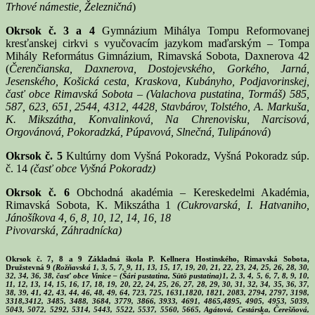
Trhové námestie, Železničná
)
Okrsok č. 3 a 4
Gymnázium Mihálya Tompu Reformovanej
kresťanskej cirkvi s vyučovacím jazykom maďarským – Tompa
Mihály Református Gimnázium, Rimavská Sobota, Daxnerova 42
(
Čerenčianska, Daxnerova, Dostojevského, Gorkého, Jarná,
Jesenského, Košická cesta, Kraskova, Kubányho, Podjavorinskej,
časť obce Rimavská Sobota – (Valachova pustatina, Tormáš) 585,
587, 623, 651, 2544, 4312, 4428, Stavbárov, Tolstého, A. Markuša,
K. Mikszátha, Konvalinková, Na Chrenovisku, Narcisová,
Orgovánová, Pokoradzká, Púpavová, Slnečná, Tulipánová
)
Okrsok č. 5
Kultúrny dom Vyšná Pokoradz, Vyšná Pokoradz súp.
č. 14
(časť obce Vyšná Pokoradz)
Okrsok č. 6
Obchodná akadémia – Kereskedelmi Akadémia,
Rimavská Sobota, K. Mikszátha 1
(Cukrovarská, I. Hatvaniho,
Jánošíkova 4, 6, 8, 10, 12, 14, 16, 18
Pivovarská, Záhradnícka)
Okrsok č. 7, 8 a 9
Základná škola P. Kellnera Hostinského, Rimavská Sobota,
Družstevná 9
(Rožňavská 1, 3, 5, 7, 9, 11, 13, 15, 17, 19, 20, 21, 22, 23, 24, 25, 26, 28, 30,
32, 34, 36, 38, časť obce Vinice – (Šári pustatina, Sütö pustatina)1, 2, 3, 4, 5, 6, 7, 8, 9, 10,
11, 12, 13, 14, 15, 16, 17, 18, 19, 20, 22, 24, 25, 26, 27, 28, 29, 30, 31, 32, 34, 35, 36, 37,
38, 39, 41, 42, 43, 44, 46, 48, 49, 64, 723, 725, 1631,1820, 1821, 2083, 2794, 2797, 3198,
3318,3412, 3485, 3488, 3684, 3779, 3866, 3933, 4691, 4865,4895, 4905, 4953, 5039,
5043, 5072, 5292, 5314, 5443, 5522, 5537, 5560, 5665, Agátová, Cestárska, Čerešňová,