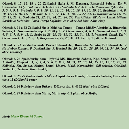
Okrsok č. 17, 18, 19 a 20
Základná škola Š. M. Daxnera, Rimavská Sobota, Dr. V.
Clementisa 13
(J. Bodona 2, 4, 6, 8, 10, L. Svobodu 1, 2, 3, 4, 5, 6, Rimavská, Rybárska 1,
3, 5, 7, 9, L. Svobodu 7, 8, 9, 10, 11, 12, 13, 14, 15, 16, 17, 18, 19, 20, Rybárska 4, 6, 8,
10, 12, 14, 16, 18, J. Bodona 1, 3, 5, 12, 14, 16, 18, 20, 22, 24, L. Novomeského 13, 15,
17, 19, 21, L. Svobodu 21, 22, 23, 24, 25, 26, 27, Por. Ušiaka, Kľačany, Lesná, Milana
Rastislava Štefánika, Pavla Jozefa Šafárika, časť obce Sobôtka, Žánovská)
Okrsok č. 21 a 22
Základná škola Mihálya Tompu – Tompa Mihály Alapiskola, Rimavská
Sobota, L. Novomeského súp. č. 2070
(Dr. V. Clementisa 2, 4, 6, L. Novomeského 1, 2, 3,
4, 5, 6, 7, 8, 9, 11, L. Svobodu 28, 29, 30, 31, 32, 33, 34, 35, T. Vansovej, Česká, Dr. V.
Clementisa 1, 3, 5, 7, 9, 11, Kirejevská 25, 27, 29, 31, 33, 35, 37, 39, 41, S. Kollára)
Okrsok č. 23
Základná škola Pavla Dobšinského, Rimavská Sobota, P. Dobšinského 2
(časť obce Kurinec, P. Dobšinského, P. Hostinského 20, 22, 24, 26, 28, 30, 32, 34, 36, časť
obce Včelinec)
Okrsok č. 24
Spoločenský dom – bývalá MŠ, Rimavská Sobota, Kpt. Šmála 3
(E. Putru,
J. Kráľa, Kirejevská 1, 2, 3, 4, 5, 6, 7, 8, 9, 10, 11, 12, 13, 14, 15, 16, 17, 18, 20, 23,
Kolínska, Kpt. Šmála, Krajná, Letná, Lipová, Malá, Novosadská, Odborárska, Okružná,
Sedliacka, Tehlová, Tomašovská)
Okrsok č. 25
Základná škola s MŠ – Alapiskola és Óvoda, Rimavská Sobota, Dúžavská
cesta 11
(Dúžavská cesta)
Okrsok č. 26
Kultúrny dom Dúžava, Dúžava súp. č. 4082
(časť obce Dúžava)
Okrsok č. 27
Kultúrny dom Mojín, Mojín súp. č. 2
(časť obce Mojín)
zdroj:
Mesto Rimavská Sobota