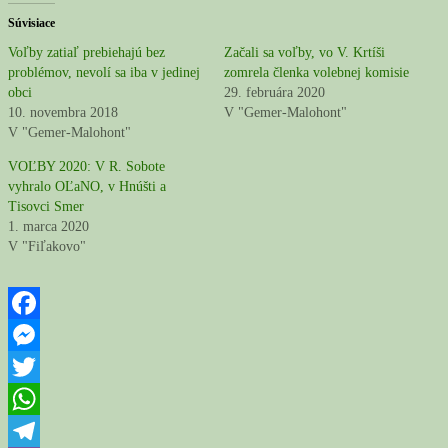
Súvisiace
Voľby zatiaľ prebiehajú bez
Začali sa voľby, vo V. Krtíši
problémov, nevolí sa iba v jedinej
zomrela členka volebnej komisie
obci
29. februára 2020
10. novembra 2018
V "Gemer-Malohont"
V "Gemer-Malohont"
VOĽBY 2020: V R. Sobote
vyhralo OĽaNO, v Hnúšti a
Tisovci Smer
1. marca 2020
V "Fiľakovo"
Facebook
Messenger
Twitter
WhatsApp