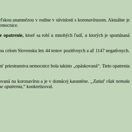
kou anamnézou v rodine v súvislosti s koronavírusom. Aktuálne je
nemocnice.
e opatrenie,
ktoré sa robí u mnohých ľudí, u ktorých je spomínaná
na celom Slovensku len 44 testov pozitívnych a až 1147 negatívnych.
sť priestranstva nemocnice bola takisto „opáskovaná“. Tieto opatrenia
ovaná na koronavírus a je v domácej karanténe.
„Zatiaľ však nemala
ne opatrenia
,“ konkretizoval.