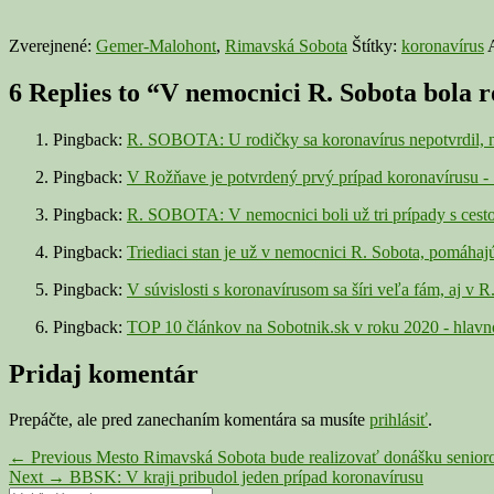
Zverejnené:
Gemer-Malohont
,
Rimavská Sobota
Štítky:
koronavírus
A
6 Replies to “V nemocnici R. Sobota bola 
Pingback:
R. SOBOTA: U rodičky sa koronavírus nepotvrdil, n
Pingback:
V Rožňave je potvrdený prvý prípad koronavírus
Pingback:
R. SOBOTA: V nemocnici boli už tri prípady s cesto
Pingback:
Triediaci stan je už v nemocnici R. Sobota, pomáhaj
Pingback:
V súvislosti s koronavírusom sa šíri veľa fám, aj v 
Pingback:
TOP 10 článkov na Sobotnik.sk v roku 2020 - hla
Pridaj komentár
Prepáčte, ale pred zanechaním komentára sa musíte
prihlásiť
.
Navigácia
Previous
←
Previous
Mesto Rimavská Sobota bude realizovať donášku senio
Next
post:
Next
→
BBSK: V kraji pribudol jeden prípad koronavírusu
v