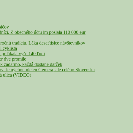
sičov
íci. Z obecného účtu im poslala 110 000 eur
nú tradíciu. Láka desaťtisíce návštevníkov
cyklista
rilákala vyše 140 ľudí
r dve promile
adarmo, každá dostane darček
Je pýchou nielen Gemera, ale celého Slovenska
lá ulica (VIDEO)