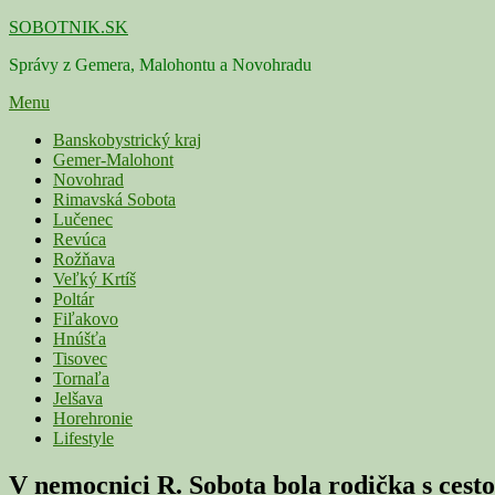
Skip
SOBOTNIK.SK
to
Správy z Gemera, Malohontu a Novohradu
content
Menu
Primárne
Banskobystrický kraj
Gemer-Malohont
menu
Novohrad
Rimavská Sobota
Lučenec
Revúca
Rožňava
Veľký Krtíš
Poltár
Fiľakovo
Hnúšťa
Tisovec
Tornaľa
Jelšava
Horehronie
Lifestyle
V nemocnici R. Sobota bola rodička s ces