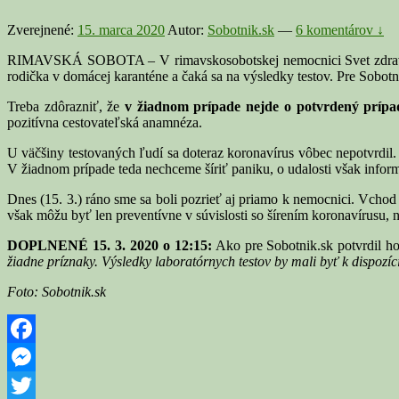
Zverejnené:
15. marca 2020
Autor:
Sobotnik.sk
—
6 komentárov ↓
RIMAVSKÁ SOBOTA – V rimavskosobotskej nemocnici Svet zdravia bo
rodička v domácej karanténe a čaká sa na výsledky testov. Pre Sobotni
Treba zdôrazniť, že
v žiadnom prípade nejde o potvrdený prípad
pozitívna cestovateľská anamnéza.
U väčšiny testovaných ľudí sa doteraz koronavírus vôbec nepotvrdil
V žiadnom prípade teda nechceme šíriť paniku, o udalosti však info
Dnes (15. 3.) ráno sme sa boli pozrieť aj priamo k nemocnici. Vchod 
však môžu byť len preventívne v súvislosti so šírením koronavírusu
DOPLNENÉ 15. 3. 2020 o 12:15:
Ako pre Sobotnik.sk potvrdil ho
žiadne príznaky. Výsledky laboratórnych testov by mali byť k dispozíc
Foto: Sobotnik.sk
Facebook
Messenger