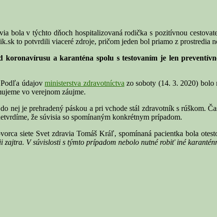
la v týchto dňoch hospitalizovaná rodička s pozitívnou cestovateľs
k.sk to potvrdili viaceré zdroje, pričom jeden bol priamo z prostredia 
 koronavírusu a karanténa spolu s testovaním je len preventívn
. Podľa údajov
ministerstva zdravotníctva
zo soboty (14. 3. 2020) bolo 
rmujeme vo verejnom záujme.
do nej je prehradený páskou a pri vchode stál zdravotník s rúškom. Ča
, netvrdíme, že súvisia so spomínaným konkrétnym prípadom.
vorca siete Svet zdravia Tomáš Kráľ, spomínaná pacientka bola otest
ii zajtra. V súvislosti s týmto prípadom nebolo nutné robiť iné karantén