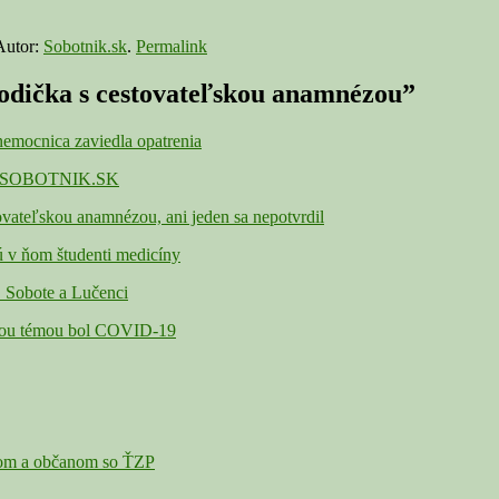
utor:
Sobotnik.sk
.
Permalink
rodička s cestovateľskou anamnézou”
emocnica zaviedla opatrenia
u - SOBOTNIK.SK
vateľskou anamnézou, ani jeden sa nepotvrdil
ú v ňom študenti medicíny
R. Sobote a Lučenci
vnou témou bol COVID-19
rom a občanom so ŤZP