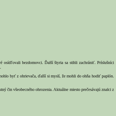
ídľovali bezdomovci. Ďalší štyria sa stihli zachrániť. Príslušníci
.
hlo byť z ohrievača, ďalší si myslí, že mohli do ohňa hodiť paplón.
stný čin všeobecného ohrozenia. Aktuálne miesto prečesávajú znalci z