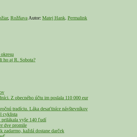
ožiar
,
Rožňava
Autor:
Matej Hank
.
Permalink
 okresu
i ho aj R. Sobota?
čov
íci. Z obecného účtu im poslala 110 000 eur
nú tradíciu. Láka desaťtisíce návštevníkov
cyklista
rilákala vyše 140 ľudí
r dve promile
adarmo, každá dostane darček
veď