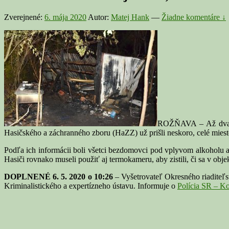
Zverejnené:
6. mája 2020
Autor:
Matej Hank
—
Žiadne komentáre ↓
ROŽŇAVA – Až dvaja ľ
Hasičského a záchranného zboru (HaZZ) už prišli neskoro, celé mie
Podľa ich informácii boli všetci bezdomovci pod vplyvom alkoholu a
Hasiči rovnako museli použiť aj termokameru, aby zistili, či sa v obje
DOPLNENÉ 6. 5. 2020 o 10:26
– Vyšetrovateľ Okresného riaditeľst
Kriminalistického a expertízneho ústavu. Informuje o
Polícia SR – K