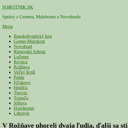
Skip
SOBOTNIK.SK
to
Správy z Gemera, Malohontu a Novohradu
content
Menu
Primárne
Banskobystrický kraj
Gemer-Malohont
menu
Novohrad
Rimavská Sobota
Lučenec
Revúca
Rožňava
Veľký Krtíš
Poltár
Fiľakovo
Hnúšťa
Tisovec
Tornaľa
Jelšava
Horehronie
Lifestyle
V Rožňave uhoreli dvaja ľudia, ďalší sa st