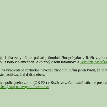
udia zahynuli pri požiari jednoduchého príbytku v Rožňave, ktoré os
sto už bolo v plameňoch. Ako prvý o tom informovala
Televízia Markíza
 na výpovedi sa rozhodne nevedeli zhodnúť. Kým jeden tvrdil, že to mo
kte nachádzajú aj ďalšie obete.
va policajného zboru (OR PZ) v Rožňave začal trestné stíhanie pre tre
ošický kraj na svojom Facebooku
.