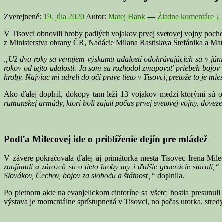
Zverejnené:
19. júla 2020
Autor:
Matej Hank
—
Žiadne komentáre ↓
V Tisovci obnovili hroby padlých vojakov prvej svetovej vojny poc
z Ministerstva obrany ČR, Nadácie Milana Rastislava Štefánika a Mati
„Už dva roky sa venujem výskumu udalostí odohrávajúcich sa v júni
rokov od tejto udalosti. Ja som sa rozhodol zmapovať priebeh bojov
hroby. Najviac mi udreli do očí práve tieto v Tisovci, pretože to je m
Ako ďalej doplnil, dokopy tam leží 13 vojakov medzi ktorými sú o
rumunskej armády, ktorí boli zajatí počas prvej svetovej vojny, dove
Podľa Milecovej ide o priblíženie dejín pre mládež
V závere pokračovala ďalej aj primátorka mesta Tisovec Irena Milec
zaujímali a zároveň sa o tieto hroby my i ďalšie generácie starali,“
Slovákov, Čechov, bojov za slobodu a štátnosť,“
doplnila.
Po pietnom akte na evanjelickom cintoríne sa všetci hostia presunuli
výstava je momentálne sprístupnená v Tisovci, no počas utorka, stredy a