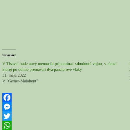
Súvisiace
V Tisovci bude nový memoriál pripomínať zabudnutú vojnu, v rámci
ktorej po doline premávali dva pancierové vlaky
31. mája 2022
V "Gemer-Malohont"
Facebook
Messenger
Twitter