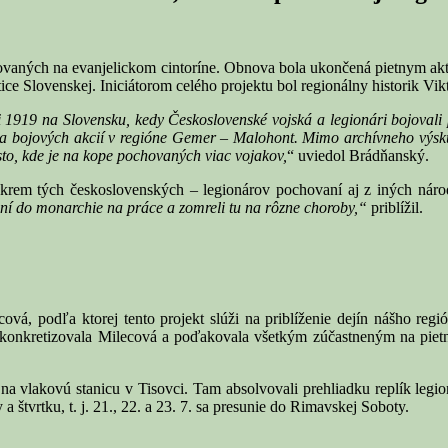
hovaných na evanjelickom cintoríne. Obnova bola ukončená pietnym ak
ce Slovenskej. Iniciátorom celého projektu bol regionálny historik Vi
 1919 na Slovensku, kedy Československé vojská a legionári bojovali
 a bojových akcií v regióne Gemer – Malohont. Mimo archívneho výsku
iesto, kde je na kope pochovaných viac vojakov,
“ uviedol Brádňanský.
krem tých československých – legionárov pochovaní aj z iných náro
zení do monarchie na práce a zomreli tu na rôzne choroby,“
priblížil.
ová, podľa ktorej tento projekt slúži na priblíženie dejín nášho re
konkretizovala Milecová a poďakovala všetkým zúčastneným na pietno
 na vlakovú stanicu v Tisovci. Tam absolvovali prehliadku replík legi
 štvrtku, t. j. 21., 22. a 23. 7. sa presunie do Rimavskej Soboty.