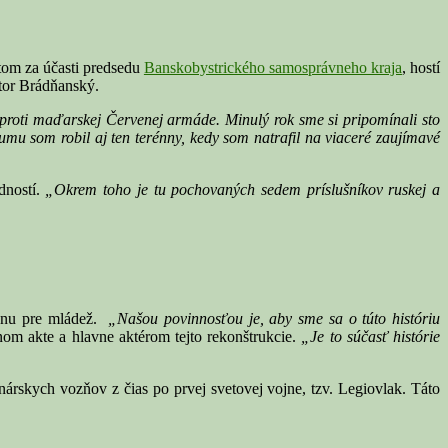
tom za účasti predsedu
Banskobystrického samosprávneho kraja
, hostí
ktor Brádňanský.
 proti maďarskej Červenej armáde.
Minulý rok sme si pripomínali sto
mu som robil aj ten terénny, kedy som natrafil na viaceré zaujímavé
dností.
„Okrem toho je tu pochovaných sedem príslušníkov ruskej a
giónu pre mládež.
„Našou povinnosťou je, aby sme sa o túto históriu
m akte a hlavne aktérom tejto rekonštrukcie.
„Je to súčasť histórie
onárskych vozňov z čias po prvej svetovej vojne, tzv. Legiovlak. Táto