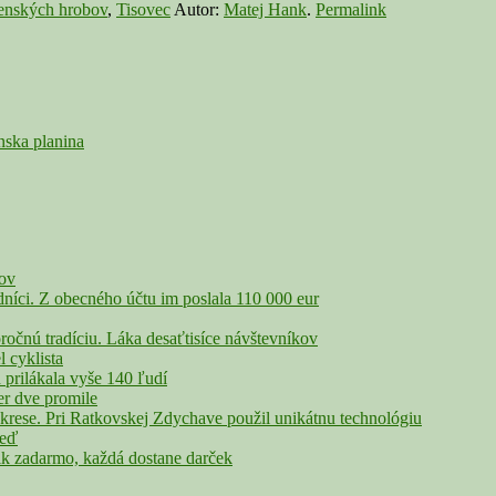
enských hrobov
,
Tisovec
Autor:
Matej Hank
.
Permalink
nska planina
čov
íci. Z obecného účtu im poslala 110 000 eur
nú tradíciu. Láka desaťtisíce návštevníkov
cyklista
rilákala vyše 140 ľudí
r dve promile
rese. Pri Ratkovskej Zdychave použil unikátnu technológiu
veď
adarmo, každá dostane darček