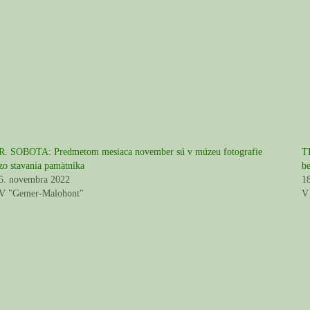
R. SOBOTA: Predmetom mesiaca november sú v múzeu fotografie
T
zo stavania pamätníka
b
5. novembra 2022
1
V "Gemer-Malohont"
V