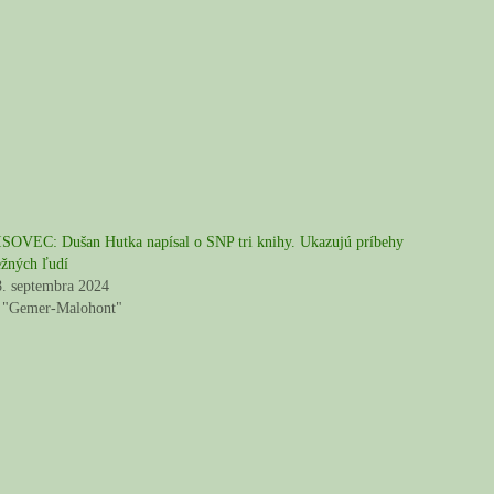
ISOVEC: Dušan Hutka napísal o SNP tri knihy. Ukazujú príbehy
ežných ľudí
8. septembra 2024
 "Gemer-Malohont"