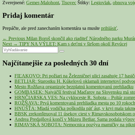
Zverejnené:
Gemer-Malohont
,
Tisovec
Štítky:
Legiovlak
,
obnova voj
Pridaj komentár
Prepáčte, ale pred zanechaním komentára sa musíte
prihlásiť
.
Navigácia
Previous
←
Previous
Milan Boroš skončil ako riaditeľ Národného parku Murá
Next
post:
Next
→
TIPY NA VÝLET: Kam s deťmi v širšom okolí Revúcej
v
Primary
Search
post:
Search
článku
for:
Sidebar
Najčítanejšie za posledných 30 dní
Widget
Area
FIĽAKOVO: Pri požiari na Železničnej ulici zasahuje 17 hasi
BETLIAR: Starostku H. Kúkelovú oklamali internetoví podvodn
Mesto Rožňava organizuje bezplatnú komentovanú prehliadku
GOMBASEK: Najväčší festival Maďarov na Slovensku má storoč
HRNČIARSKA VES: Na cykloceste R. Sobota – Poltár zomrel 
ROŽŇAVA: Prvá komentovaná prehliadka mesta po 10 rokoch p
HNÚŠŤA: Mladá vodička poškodila päť áut, v krvi mala takme
BBSK zrekonštruoval 11 úsekov ciest v Rimavskosobotskom ok
Andrea Predajňová končí v Múzeu Betliar. Sama podala výpo
RIMAVSKÁ SOBOTA: Nemocnica pozýva mamičky na piknik z