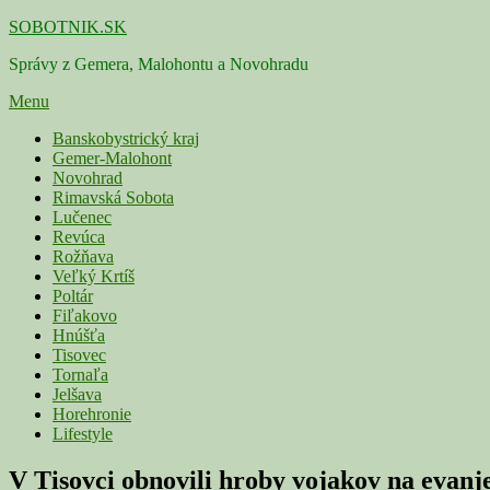
Skip
SOBOTNIK.SK
to
Správy z Gemera, Malohontu a Novohradu
content
Menu
Primárne
Banskobystrický kraj
Gemer-Malohont
menu
Novohrad
Rimavská Sobota
Lučenec
Revúca
Rožňava
Veľký Krtíš
Poltár
Fiľakovo
Hnúšťa
Tisovec
Tornaľa
Jelšava
Horehronie
Lifestyle
V Tisovci obnovili hroby vojakov na evanjel