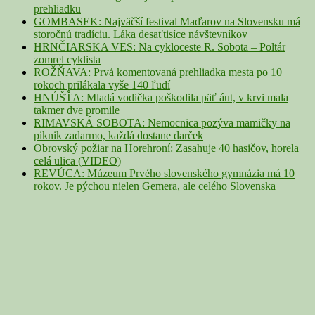
prehliadku
GOMBASEK: Najväčší festival Maďarov na Slovensku má
storočnú tradíciu. Láka desaťtisíce návštevníkov
HRNČIARSKA VES: Na cykloceste R. Sobota – Poltár
zomrel cyklista
ROŽŇAVA: Prvá komentovaná prehliadka mesta po 10
rokoch prilákala vyše 140 ľudí
HNÚŠŤA: Mladá vodička poškodila päť áut, v krvi mala
takmer dve promile
RIMAVSKÁ SOBOTA: Nemocnica pozýva mamičky na
piknik zadarmo, každá dostane darček
Obrovský požiar na Horehroní: Zasahuje 40 hasičov, horela
celá ulica (VIDEO)
REVÚCA: Múzeum Prvého slovenského gymnázia má 10
rokov. Je pýchou nielen Gemera, ale celého Slovenska