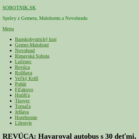
Skip
SOBOTNIK.SK
to
Správy z Gemera, Malohontu a Novohradu
content
Menu
Primárne
Banskobystrický kraj
Gemer-Malohont
menu
Novohrad
Rimavská Sobota
Lučenec
Revúca
Rožňava
Veľký Krtíš
Poltár
Fiľakovo
Hnúšťa
Tisovec
Tornaľa
Jelšava
Horehronie
Lifestyle
REVÚCA: Havaroval autobus s 30 deťmi,