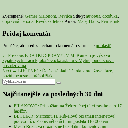
Zverejnené:
Gemer-Malohont
,
Revúca
Štítky:
autobus
,
dodávka
,
dopravná nehoda
,
Revúcka lehota
Autor:
Matej Hank
.
Permalink
Pridaj komentár
Prepáčte, ale pred zanechaním komentára sa musíte
prihlásiť
.
Navigácia
Previous
←
Previous
KRÁTKE SPRÁVY: V M. Kameni je výstava
post:
kyjatických hračiek, obaľovačka asfaltu v Mýtnej bude znovu
v
posudzovaná
článku
Next
Next
→
LUČENEC: Ďalšia základná škola v oranžovej fáze,
post:
pozitívne testovaný bol žiak
Primary
Search
Search
for:
Sidebar
Najčítanejšie za posledných 30 dní
Widget
Area
FIĽAKOVO: Pri požiari na Železničnej ulici zasahovalo 17
hasičov
BETLIAR: Starostku H. Kúkelovú oklamali internetoví
podvodníci. Z obecného účtu im poslala 110 000 eur
Mesto Rožňava organizuje bezplatnú komentovanú