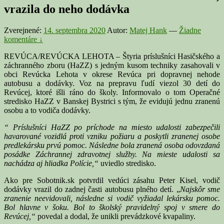
vrazila do neho dodávka
Zverejnené:
14. septembra 2020
Autor:
Matej Hank
—
Žiadne
komentáre ↓
REVÚCA/REVÚCKA LEHOTA – Štyria príslušníci Hasičského a
záchranného zboru (HaZZ) s jedným kusom techniky zasahovali v
obci Revúcka Lehota v okrese Revúca pri dopravnej nehode
autobusu a dodávky. Voz na prepravu ľudí viezol 30 detí do
Revúcej, ktoré išli ráno do školy. Informovalo o tom Operačné
stredisko HaZZ v Banskej Bystrici s tým, že evidujú jednu zranenú
osobu a to vodiča dodávky.
“ Príslušníci HaZZ po príchode na miesto udalosti zabezpečili
havarované vozidlá proti vzniku požiaru a poskytli zranenej osobe
predlekársku prvú pomoc. Následne bola zranená osoba odovzdaná
posádke Záchrannej zdravotnej služby. Na mieste udalosti sa
nachádza aj hliadka Polície,“
uviedlo stredisko.
Ako pre Sobotnik.sk potvrdil vedúci zásahu Peter Kisel, vodič
dodávky vrazil do zadnej časti autobusu plného detí. „
Najskôr sme
zranenie neevidovali, následne si vodič vyžiadal lekársku pomoc.
Bol hlavne v šoku. Bol to školský pravidelný spoj v smere do
Revúcej,“
povedal a dodal, že unikli prevádzkové kvapaliny.