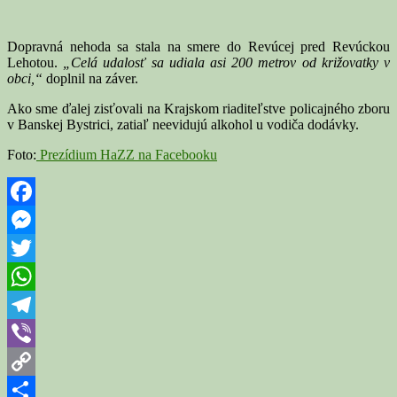
Dopravná nehoda sa stala na smere do Revúcej pred Revúckou
Lehotou.
„Celá udalosť sa udiala asi 200 metrov od križovatky v
obci,“
doplnil na záver.
Ako sme ďalej zisťovali na Krajskom riaditeľstve policajného zboru
v Banskej Bystrici, zatiaľ neevidujú alkohol u vodiča dodávky.
Foto:
Prezídium HaZZ na Facebooku
Facebook
Messenger
Twitter
WhatsApp
Telegram
Viber
Copy