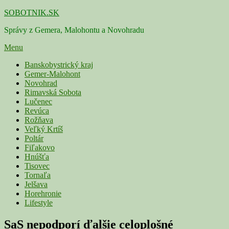
Skip
SOBOTNIK.SK
to
Správy z Gemera, Malohontu a Novohradu
content
Menu
Primárne
Banskobystrický kraj
Gemer-Malohont
menu
Novohrad
Rimavská Sobota
Lučenec
Revúca
Rožňava
Veľký Krtíš
Poltár
Fiľakovo
Hnúšťa
Tisovec
Tornaľa
Jelšava
Horehronie
Lifestyle
SaS nepodporí ďalšie celoplošné