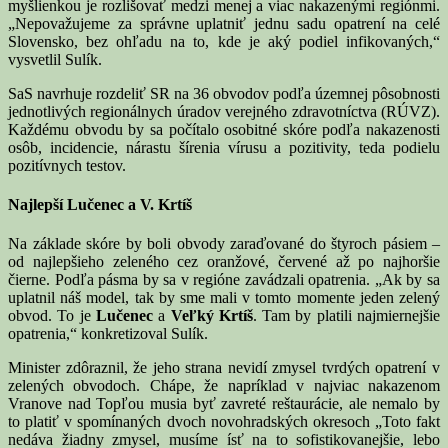
myšlienkou je rozlišovať medzi menej a viac nakazenými regiónmi.
„Nepovažujeme za správne uplatniť jednu sadu opatrení na celé
Slovensko, bez ohľadu na to, kde je aký podiel infikovaných,“
vysvetlil Sulík.
SaS navrhuje rozdeliť SR na 36 obvodov podľa územnej pôsobnosti
jednotlivých regionálnych úradov verejného zdravotníctva (RÚVZ).
Každému obvodu by sa počítalo osobitné skóre podľa nakazenosti
osôb, incidencie, nárastu šírenia vírusu a pozitivity, teda podielu
pozitívnych testov.
Najlepší Lučenec a V. Krtíš
Na základe skóre by boli obvody zaraďované do štyroch pásiem –
od najlepšieho zeleného cez oranžové, červené až po najhoršie
čierne. Podľa pásma by sa v regióne zavádzali opatrenia. „Ak by sa
uplatnil náš model, tak by sme mali v tomto momente jeden zelený
obvod. To je
Lučenec
a
Veľký Krtíš
. Tam by platili najmiernejšie
opatrenia,“ konkretizoval Sulík.
Minister zdôraznil, že jeho strana nevidí zmysel tvrdých opatrení v
zelených obvodoch. Chápe, že napríklad v najviac nakazenom
Vranove nad Topľou musia byť zavreté reštaurácie, ale nemalo by
to platiť v spomínaných dvoch novohradských okresoch „Toto fakt
nedáva žiadny zmysel, musíme ísť na to sofistikovanejšie, lebo