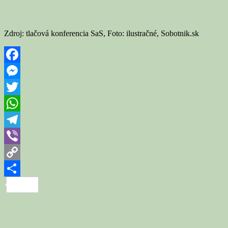
Zdroj: tlačová konferencia SaS, Foto: ilustračné, Sobotnik.sk
Facebook
Messenger
Twitter
WhatsApp
Telegram
Viber
Copy
Link
Share