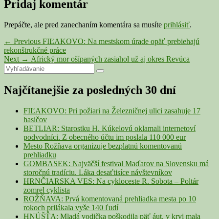
Pridaj komentár
Prepáčte, ale pred zanechaním komentára sa musíte
prihlásiť
.
Navigácia
Previous
←
Previous
FIĽAKOVO: Na mestskom úrade opäť prebiehajú
post:
rekonštrukčné práce
v
Next
Next
→
Africký mor ošípaných zasiahol už aj okres Revúca
článku
Primary
Search
post:
Search
for:
Sidebar
Najčítanejšie za posledných 30 dní
Widget
Area
FIĽAKOVO: Pri požiari na Železničnej ulici zasahuje 17
hasičov
BETLIAR: Starostku H. Kúkelovú oklamali internetoví
podvodníci. Z obecného účtu im poslala 110 000 eur
Mesto Rožňava organizuje bezplatnú komentovanú
prehliadku
GOMBASEK: Najväčší festival Maďarov na Slovensku má
storočnú tradíciu. Láka desaťtisíce návštevníkov
HRNČIARSKA VES: Na cykloceste R. Sobota – Poltár
zomrel cyklista
ROŽŇAVA: Prvá komentovaná prehliadka mesta po 10
rokoch prilákala vyše 140 ľudí
HNÚŠŤA: Mladá vodička poškodila päť áut, v krvi mala