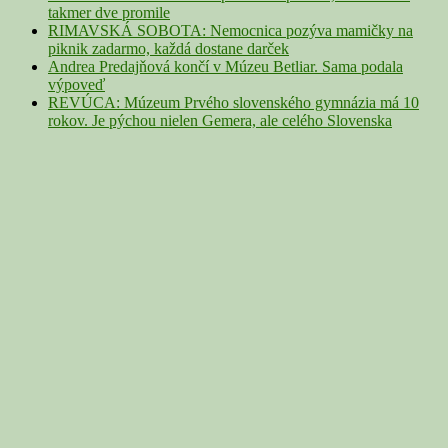
takmer dve promile
RIMAVSKÁ SOBOTA: Nemocnica pozýva mamičky na
piknik zadarmo, každá dostane darček
Andrea Predajňová končí v Múzeu Betliar. Sama podala
výpoveď
REVÚCA: Múzeum Prvého slovenského gymnázia má 10
rokov. Je pýchou nielen Gemera, ale celého Slovenska