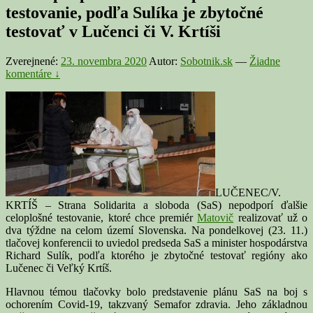
testovanie, podľa Sulíka je zbytočné
testovať v Lučenci či V. Krtíši
Zverejnené:
23. novembra 2020
Autor:
Sobotnik.sk
—
Žiadne
komentáre ↓
LUČENEC/V.
KRTÍŠ – Strana Solidarita a sloboda (SaS) nepodporí ďalšie
celoplošné testovanie, ktoré chce premiér
Matovič
realizovať už o
dva týždne na celom území Slovenska. Na pondelkovej (23. 11.)
tlačovej konferencii to uviedol predseda SaS a minister hospodárstva
Richard Sulík, podľa ktorého je zbytočné testovať regióny ako
Lučenec či Veľký Krtíš.
Hlavnou témou tlačovky bolo predstavenie plánu SaS na boj s
ochorením Covid-19, takzvaný Semafor zdravia. Jeho základnou