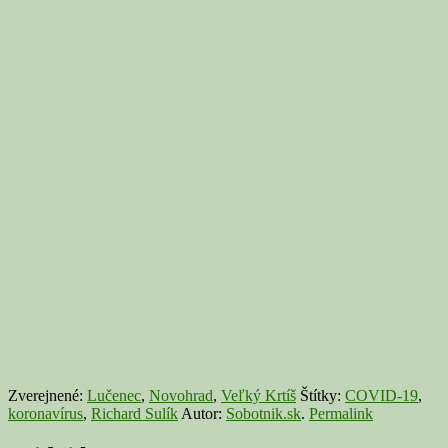
Zverejnené:
Lučenec
,
Novohrad
,
Veľký Krtíš
Štítky:
COVID-19
,
koronavírus
,
Richard Sulík
Autor:
Sobotnik.sk
.
Permalink