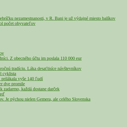
íčku nezamestnanosti, v R. Bani je už výdajné miesto balíkov
ol počet obyvateľov
čov
íci. Z obecného účtu im poslala 110 000 eur
nú tradíciu. Láka desaťtisíce návštevníkov
cyklista
rilákala vyše 140 ľudí
r dve promile
adarmo, každá dostane darček
veď
Je pýchou nielen Gemera, ale celého Slovenska