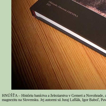
HNÚŠŤA – Históriu baníctva a železiarstva v Gemeri a Novohrade, ale
magnezitu na Slovensku. Jej autormi sú Juraj Laššák, Igor Baboľ, Pa