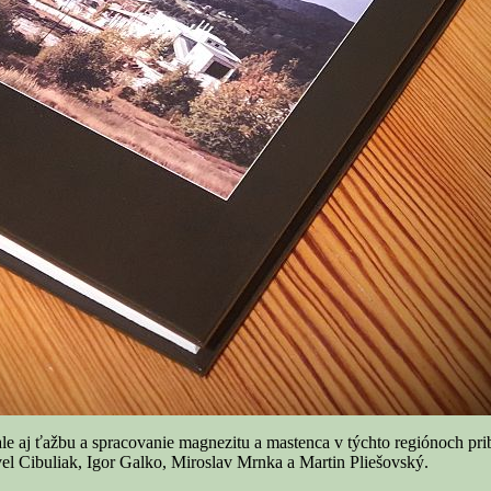
 aj ťažbu a spracovanie magnezitu a mastenca v týchto regiónoch prib
vel Cibuliak, Igor Galko, Miroslav Mrnka a Martin Pliešovský.