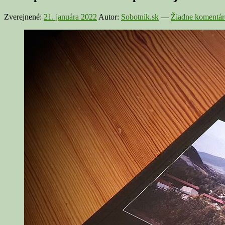
Zverejnené:
21. januára 2022
Autor:
Sobotnik.sk
—
Žiadne komentár