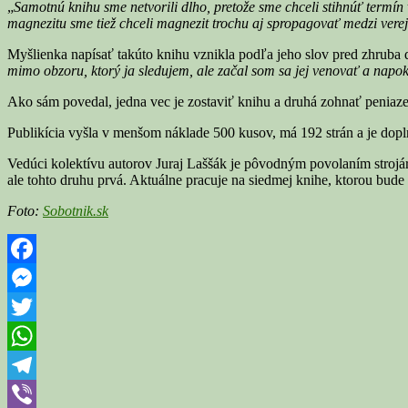
„
Samotnú knihu sme netvorili dlho, pretože sme chceli stihnúť termín
magnezitu sme
tiež
chceli magnezit trochu aj spropagovať medzi vere
Myšlienka napísať takúto knihu vznikla podľa jeho slov pred zhruba 
mimo obzoru, ktorý ja sledujem, ale začal som sa jej venovať a nap
Ako sám povedal, jedna vec je zostaviť knihu a druhá zohnať peniaze n
Publikícia vyšla v menšom náklade 500 kusov, má 192 strán a je dopl
Vedúci kolektívu autorov Juraj Laššák je pôvodným povolaním strojár
ale tohto druhu prvá. Aktuálne pracuje na siedmej knihe, ktorou bud
Foto:
Sobotnik.sk
Facebook
Messenger
Twitter
WhatsApp
Telegram