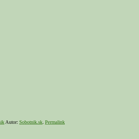
ik
Autor:
Sobotnik.sk
.
Permalink