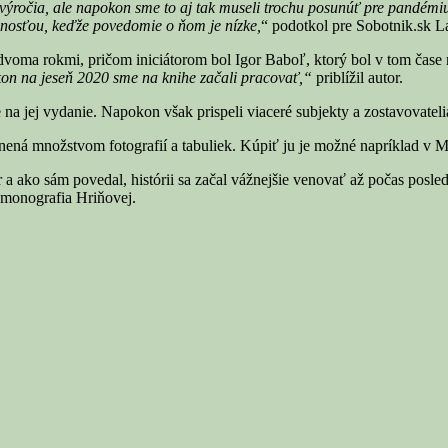
výročia, ale napokon sme to aj tak museli trochu posunúť pre pandémi
jnosťou, keďže povedomie o ňom je nízke,
“ podotkol pre Sobotnik.sk L
dvoma rokmi, pričom iniciátorom bol Igor Baboľ, ktorý bol v tom čase
okon na jeseň 2020
sme na
knihe
začali pracovať,“
priblížil autor.
a jej vydanie. Napokon však prispeli viaceré subjekty a zostavovatelia
nená množstvom fotografií a tabuliek. Kúpiť ju je možné napríklad v M
 a ako sám povedal, histórii sa začal vážnejšie venovať až počas posle
e monografia Hriňovej.