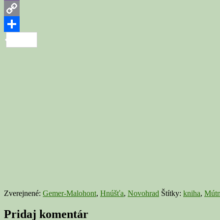
Viber
Copy
Link
Share
Zverejnené:
Gemer-Malohont
,
Hnúšťa
,
Novohrad
Štítky:
kniha
,
Mútn
Pridaj komentár