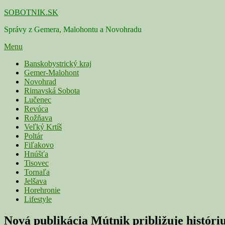
Skip
SOBOTNIK.SK
to
Správy z Gemera, Malohontu a Novohradu
content
Menu
Primárne
Banskobystrický kraj
Gemer-Malohont
menu
Novohrad
Rimavská Sobota
Lučenec
Revúca
Rožňava
Veľký Krtíš
Poltár
Fiľakovo
Hnúšťa
Tisovec
Tornaľa
Jelšava
Horehronie
Lifestyle
Nová publikácia Mútnik približuje históri