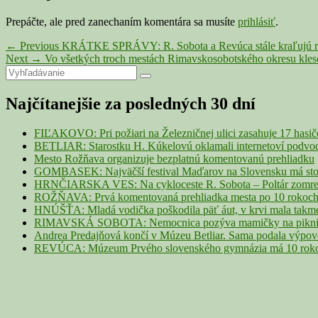
Prepáčte, ale pred zanechaním komentára sa musíte
prihlásiť
.
Navigácia
Previous
←
Previous
KRÁTKE SPRÁVY: R. Sobota a Revúca stále kraľujú rebr
Next
post:
Next
→
Vo všetkých troch mestách Rimavskosobotského okresu kles
v
Primary
Search
post:
Search
článku
for:
Sidebar
Najčítanejšie za posledných 30 dní
Widget
Area
FIĽAKOVO: Pri požiari na Železničnej ulici zasahuje 17 hasi
BETLIAR: Starostku H. Kúkelovú oklamali internetoví podvodn
Mesto Rožňava organizuje bezplatnú komentovanú prehliadku
GOMBASEK: Najväčší festival Maďarov na Slovensku má storoč
HRNČIARSKA VES: Na cykloceste R. Sobota – Poltár zomrel 
ROŽŇAVA: Prvá komentovaná prehliadka mesta po 10 rokoch p
HNÚŠŤA: Mladá vodička poškodila päť áut, v krvi mala takme
RIMAVSKÁ SOBOTA: Nemocnica pozýva mamičky na piknik z
Andrea Predajňová končí v Múzeu Betliar. Sama podala výpo
REVÚCA: Múzeum Prvého slovenského gymnázia má 10 rokov. 