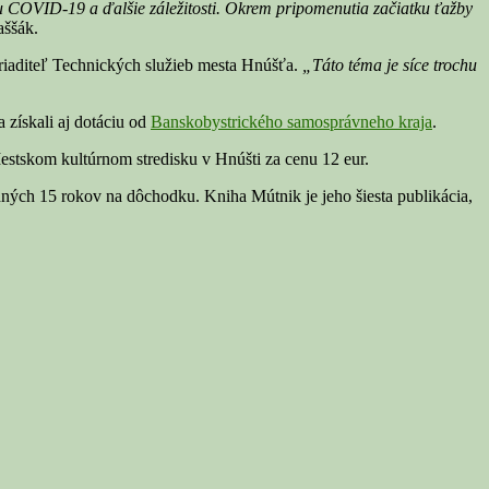
u COVID-19 a ďalšie záležitosti.
Okrem pripomenutia začiatku ťažby
aššák.
 riaditeľ Technických služieb mesta Hnúšťa.
„Táto téma je síce trochu
 získali aj dotáciu od
Banskobystrického samosprávneho kraja
.
estskom kultúrnom stredisku v Hnúšti za cenu 12 eur.
dných 15 rokov na dôchodku. Kniha Mútnik je jeho šiesta publikácia,